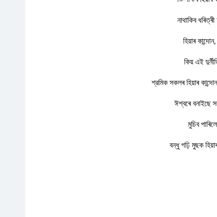
নাথাকিব ধৰিত্ৰী
হিয়াৰ কান্দোন
কিয় এই দুর্নী
শ্রমিক সকলৰ হিয়াৰ কান্দো
ঈশ্বৰে বনাইছে 
মুচিব পাৰিলে
বন্ধু গঢ়ি মুছক হিয