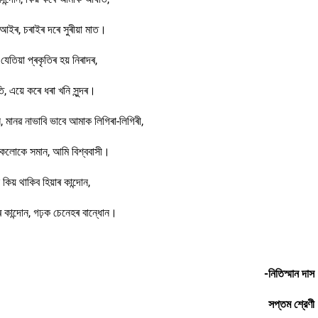
 আইৰ, চৰাইৰ দৰে সুৰীয়া মাত।
, যেতিয়া প্ৰকৃতিৰ হয় নিৰাদৰ,
তি, এয়ে কৰে ধৰা খনি সুন্দৰ।
ন, মানৱ নাভাবি ভাবে আমাক লিগিৰা-লিগিৰী,
সকলোকে সমান, আমি বিশ্ববাসী।
 কিয় থাকিব হিয়াৰ কান্দোন,
়াৰ কান্দোন, গঢ়ক চেনেহৰ বান্ধোন।
-নিতিস্মান দাস
সপ্তম শ্রেণী