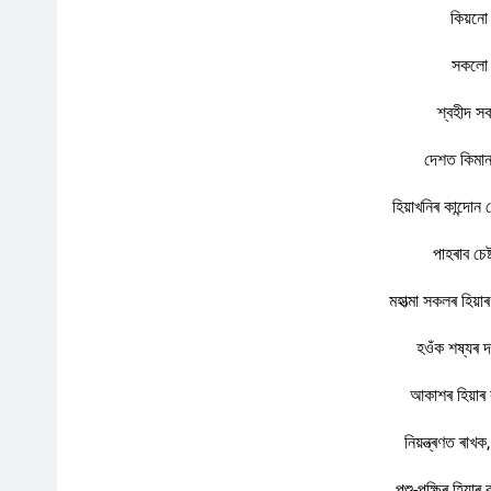
কিয়নো 
সকলো ফ
শ্বহীদ সক
দেশত কিমান 
হিয়াখনিৰ কান্দো
পাহৰাব চে
মহাত্মা সকলৰ হিয়া
হওঁক শষ্যৰ 
আকাশৰ হিয়াৰ কা
নিয়ন্ত্ৰণত ৰাখ
পশু-পক্ষিৰ হিয়া