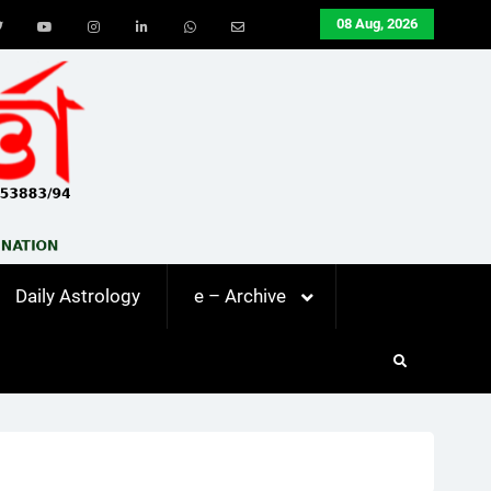
08 Aug, 2026
ook
Twitter
Youtube
Instagram
LinkedIn
Whatsapp
Email
Daily Astrology
e – Archive