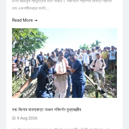
চীনৰ ৰঙাচকুৰ প্ৰত্যুত্তৰ দিলে ভাৰতে। অৰুণাচল প্ৰদেশৰ বিভিন্ন স্থানৰ
নাম একপক্ষীয়ভাৱে সলনি...
Read More
দৰং জিলাৰ বানাক্ৰান্ত অঞ্চল পৰিদৰ্শন মুখ্যমন্ত্ৰীৰ
9 Aug 2026