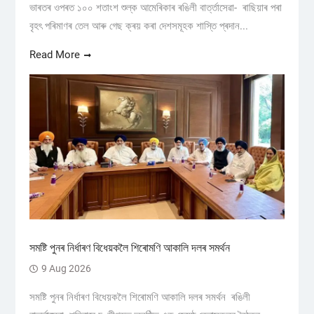
ভাৰতৰ ওপৰত ১০০ শতাংশ শুল্ক আমেৰিকাৰ ৰঙিলী বাৰ্ত্তাসেৱা- ৰাছিয়াৰ পৰা
বৃহৎ পৰিমাণৰ তেল আৰু গেছ ক্ৰয় কৰা দেশসমূহক শাস্তি প্ৰদান...
Read More
সমষ্টি পুনৰ নিৰ্ধাৰণ বিধেয়কলৈ শিৰোমণি আকালি দলৰ সমর্থন
9 Aug 2026
সমষ্টি পুনৰ নিৰ্ধাৰণ বিধেয়কলৈ শিৰোমণি আকালি দলৰ সমর্থন ৰঙিলী