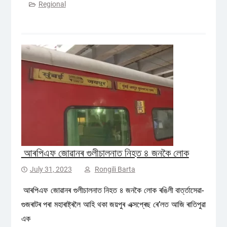
Regional
আৰপিএফ জোৱানৰ গুলীচালনাত নিহত ৪ জনকৈ লোক
July 31, 2023
Rongili Barta
আৰপিএফ জোৱানৰ গুলীচালনাত নিহত ৪ জনকৈ লোক ৰঙিলী বাৰ্ত্তাসেৱা-
গুজৰাটৰ পৰা মহাৰাষ্ট্ৰলৈ আহি থকা জয়পুৰ এক্সপ্ৰেছ ৰে’লত আজি ৰাতিপুৱা
এক