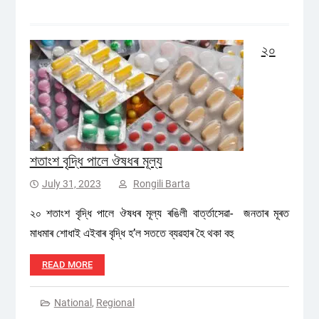
২০
শতাংশ বৃদ্ধি পালে ঔষধৰ মূল্য
July 31, 2023
Rongili Barta
২০ শতাংশ বৃদ্ধি পালে ঔষধৰ মূল্য ৰঙিলী বাৰ্ত্তাসেৱা- জনতাৰ মূৰত
মাধমাৰ শোধাই এইবাৰ বৃদ্ধি হ’ল সততে ব্যৱহাৰ হৈ থকা বহু
READ MORE
National
,
Regional