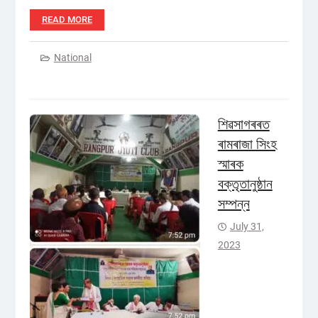
READ MORE
National
শিৱসাগৰৰত
ৰামৰাজা সিংহ
স্মাৰক
বক্তৃতানুষ্ঠান
সম্পন্ন
July 31,
2023