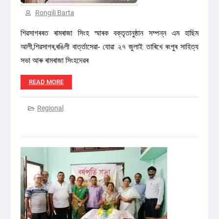
Rongili Barta
শিৱসাগৰৰত ৰামৰাজা সিংহ স্মাৰক বক্তৃতানুষ্ঠান সম্পন্ন এম হাছিম
আলী,শিৱসাগৰ,ৰঙিলী বাৰ্ত্তাসেৱা- যোৱা ২৭ জুলাই তাৰিখে ৰংপুৰ সাহিত্য
সভা আৰু ৰামৰাজা সিংহদেৱৰ
READ MORE
Regional