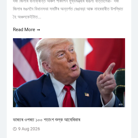
দৰং জিলাৰ বানাক্ৰান্ত অঞ্চল পৰিদৰ্শন মুখ্যমন্ত্ৰীৰ ৰঙিলী বাৰ্ত্তাসেৱা- দৰং
জিলাৰ মঙলদৈ বিধানসভা সমষ্টিৰ অন্তৰ্গত বেঙাবড়া আৰু নাহৰবাৰীত উপস্থিত
হৈ অঞ্চলকেইটাত...
Read More
ভাৰতৰ ওপৰত ১০০ শতাংশ শুল্ক আমেৰিকাৰ
9 Aug 2026