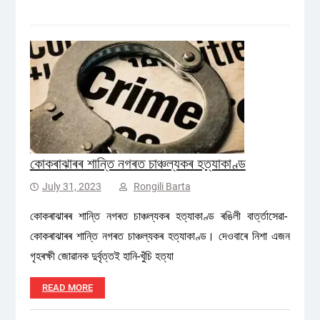
কোকৰাঝাৰৰ শান্তি নগৰত চাঞ্চল্যকৰ হত্যাকাণ্ড
July 31, 2023
Rongili Barta
কোকৰাঝাৰৰ শান্তি নগৰত চাঞ্চল্যকৰ হত্যাকাণ্ড ৰঙিলী বাৰ্ত্তাসেৱা-
কোকৰাঝাৰৰ শান্তি নগৰত চাঞ্চল্যকৰ হত্যাকাণ্ড। দেওবাৰে নিশা এজন
গৃহৰক্ষী জোৱানক দুৰ্বৃত্তই হানি-খুঁচি হত্যা
READ MORE