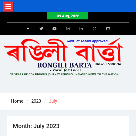
Skip
to
09 Aug, 2026
content
Facebook
Twitter
Youtube
Instagram
LinkedIn
Whatsapp
Email
Home
2023
July
Month:
July 2023