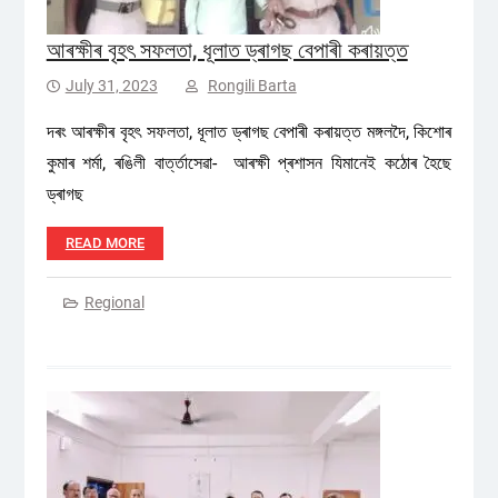
আৰক্ষীৰ বৃহৎ সফলতা, ধূলাত ড্ৰাগছ বেপাৰী কৰায়ত্ত
July 31, 2023
Rongili Barta
দৰং আৰক্ষীৰ বৃহৎ সফলতা, ধূলাত ড্ৰাগছ বেপাৰী কৰায়ত্ত মঙ্গলদৈ, কিশোৰ
কুমাৰ শৰ্মা, ৰঙিলী বাৰ্ত্তাসেৱা- আৰক্ষী প্ৰশাসন যিমানেই কঠোৰ হৈছে
ড্ৰাগছ
READ MORE
Regional