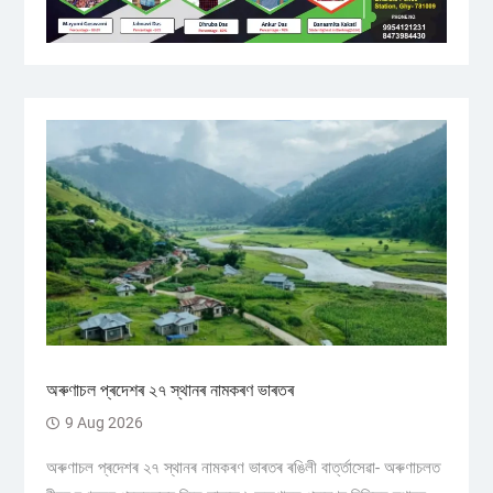
অৰুণাচল প্ৰদেশৰ ২৭ স্থানৰ নামকৰণ ভাৰতৰ
9 Aug 2026
অৰুণাচল প্ৰদেশৰ ২৭ স্থানৰ নামকৰণ ভাৰতৰ ৰঙিলী বাৰ্ত্তাসেৱা- অৰুণাচলত