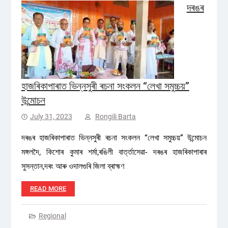
দৰঙৰ
হাজৰিকাপাৰাত ভিন্নসুৰী ৰচনা সংকলন “লেখা সমুচ্চয়”
উন্মোচন
July 31, 2023
Rongili Barta
দৰঙৰ হাজৰিকাপাৰাত ভিন্নসুৰী ৰচনা সংকলন “লেখা সমুচ্চয়” উন্মোচন
মঙ্গলদৈ, কিশোৰ কুমাৰ শৰ্মা,ৰঙিলী বাৰ্ত্তাসেৱা- দৰঙৰ হাজৰিকাপাৰাৰ
সুসন্তান,দৰং আৰু ওদালগুৰি জিলা ব্ৰাহ্মণ
READ MORE
Regional