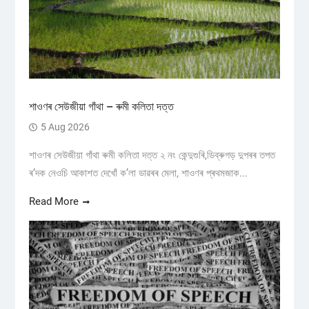
শাওণৰ সেউজীয়া গাঁথা – ৰুমী কলিতা দত্ত
5 Aug 2026
শাওণৰ সেউজীয়া গাঁথা ৰুমী কলিতা দত্ত ২ নং কেন্দুগুৰি,ডিব্ৰুগড় ​দুপৰৰ তপত
ৰ’দক নেওচি আকাশত দেখোঁ ক’লা ডাৱৰৰ মেলা, শাওণৰ প্ৰথমজাক...
Read More