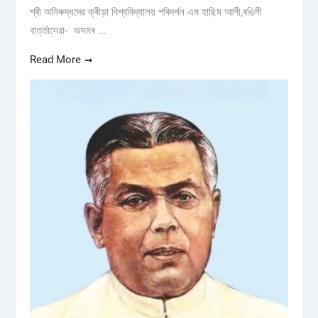
শ্ৰী অনিৰুদ্ধদেৱ ক্ৰীড়া বিশ্ববিদ্যালয় পৰিদৰ্শন এম হাছিম আলী,ৰঙিলী
বাৰ্ত্তাসেৱা- অসমৰ ...
Read More