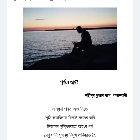
পূর্ণনে তুমি?
শচীন্দ্ৰ কুমাৰ দাস, পলাশবাৰী
সন্ধিয়া পৰত অজানিতে
তুমি ভাৱবিলাক বিলাই স্তব্ধ কৰি
নিজানৰ সুস্থিৰতাত অহংৰ গৰ্ব
ৰেণু সানি সুগন্ধ বিমুখ পাৰিজাত হৈ