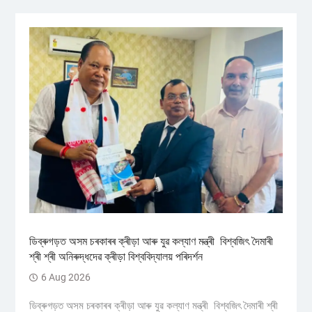
ডিব্ৰুগড়ত অসম চৰকাৰৰ ক্ৰীড়া আৰু যুৱ কল্যাণ মন্ত্ৰী বিশ্বজিৎ দৈমাৰী
শ্ৰী শ্ৰী অনিৰুদ্ধদেৱ ক্ৰীড়া বিশ্ববিদ্যালয় পৰিদৰ্শন
6 Aug 2026
ডিব্ৰুগড়ত অসম চৰকাৰৰ ক্ৰীড়া আৰু যুৱ কল্যাণ মন্ত্ৰী বিশ্বজিৎ দৈমাৰী শ্ৰী