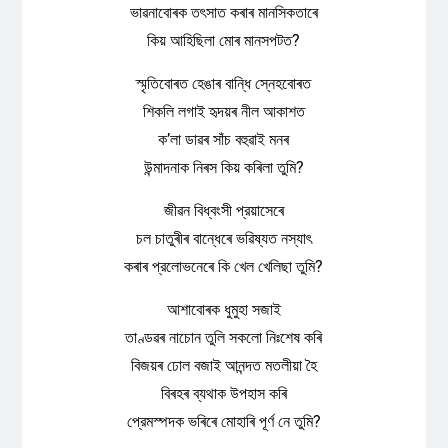
ভাৱনাবোৰক তৎসাত কৰাৰ মানসিকতাৰে
কিয় আহিছিলা মোৰ মানসপটত?
স্মৃতিবোৰত হেঙাৰ বান্ধি স্নেহবোৰত
শিকলি লগাই হৃদয়ৰ নীল আকাশত
ক’লা ডাৱৰ সাঁচ বহুৱাই মনৰ
উন্মাদনাক নিৰস কিয় কৰিলা তুমি?
জীৱন বিধ্বংসী প্রয়াসেৰে
চল চাতুৰীৰ বান্ধেৰে ভৱিষ্যত নস্যাৎ
কৰাৰ প্রলোভনেৰে কি খেল খেলিছা তুমি?
আশাবোৰক ধুমুহা সজাই
তাণ্ডৱৰ নাচোন তুলি সকলো নিঃশেষ কৰি
বিজয়ৰ ঢোল বজাই আনন্দত মতলীয়া হৈ
বিৰহৰ ব্যথাক উপহাস কৰি
প্রেমস্পদক ভৰিৰে মোহাৰি পূর্ণ নে তুমি?