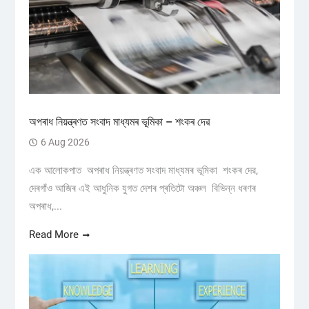
অপৰাধ নিয়ন্ত্ৰণত সংবাদ মাধ্যমৰ ভূমিকা – শংকৰ দেৱ
6 Aug 2026
এক আলোকপাত অপৰাধ নিয়ন্ত্ৰণত সংবাদ মাধ্যমৰ ভূমিকা শংকৰ দেৱ,
দেৰগাঁও আজিৰ এই আধুনিক যুগত দেশৰ প্ৰতিটো অঞ্চল বিভিন্ন ধৰণৰ
অপৰাধ,...
Read More