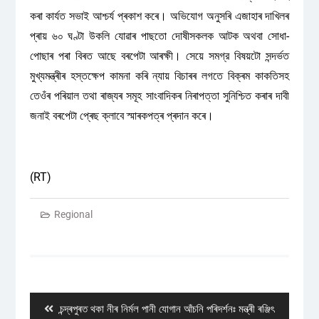
কৰা কাৰ্যত সভাই আশ্চর্য প্ৰকাশ কৰে। অভিযোগ অনুসৰি এজাহাৰ দাখিলৰ
প্ৰায় ৬০ ঘণ্টা উকলি যোৱাৰ পাছতো দোষীসকলক আটক অথবা সোধা-
পোছাৰ পৰা বিৰত আছে বৰপেটা আৰক্ষী। সেয়ে সমগ্র বিষয়টো সন্দৰ্ভত
মুখ্যমন্ত্ৰীৰ হস্তক্ষেপ কামনা কৰি ন্যায় বিচাৰৰ লগতে বিক্ৰম কাকতিসহ
তেওঁৰ পৰিয়াল তথা ৰাজ্যৰ সমূহ সাংবাদিকৰ নিৰাপত্তা সুনিশ্চিত কৰাৰ দাবী
জনাই বৰপেটা প্ৰেছ ক্লাবে স্মাৰকপত্ৰ প্ৰদান কৰে।
(RT)
Regional
Post
navigation
Previous
চন্দ্ৰপুৰত থকা নীৰ নিৰ্মল পানী যোগান আঁচনি পৰিদৰ্শনঃ মন্ত্ৰী ৰঞ্জিৎ