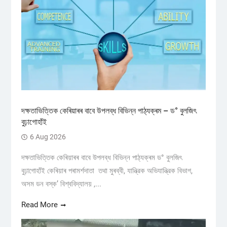
দক্ষতাভিত্তিক কেৰিয়াৰৰ বাবে উপলব্ধ বিভিন্ন পাঠ্যক্ৰম – ড° বুলজিৎ
বুঢ়াগোহাঁই
6 Aug 2026
দক্ষতাভিত্তিক কেৰিয়াৰৰ বাবে উপলব্ধ বিভিন্ন পাঠ্যক্ৰম ড° বুলজিৎ
বুঢ়াগোহাঁই কেৰিয়াৰ পৰামৰ্শদাতা তথা মুৰব্বী, যান্ত্রিক অভিযান্ত্রিক বিভাগ,
অসম ডন বস্ক’ বিশ্ববিদ্যালয় ,...
Read More