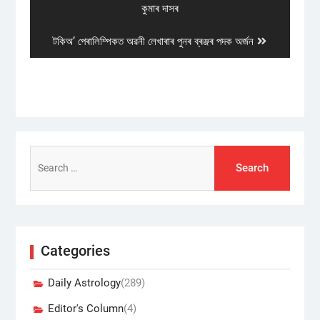
post:
কুমাৰ দাসৰ
Next
টকিঅ’ পেৰালিম্পিকত অৱনী লেখাৰাৰ পুনৰ ব্ৰঞ্জৰ পদক অর্জন
post:
Search
for:
Categories
Daily Astrology
(289)
Editor's Column
(4)