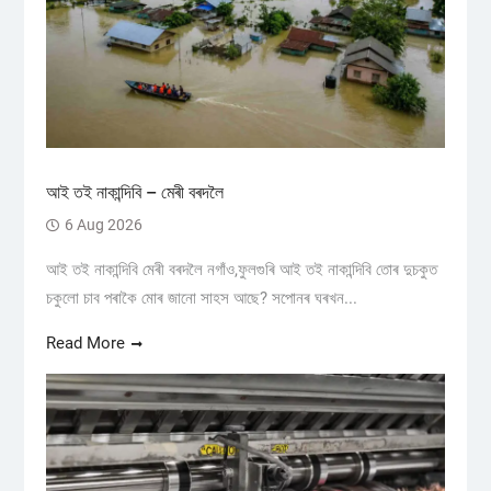
আই তই নাকান্দিবি – মেৰী বৰদলৈ
6 Aug 2026
আই তই নাকান্দিবি মেৰী বৰদলৈ নগাঁও,ফুলগুৰি আই তই নাকান্দিবি তোৰ দুচকুত
চকুলো চাব পৰাকৈ মোৰ জানো সাহস আছে? সপোনৰ ঘৰখন...
Read More