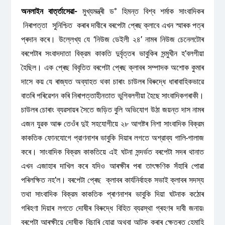
অনলাইন বাৰ্ত্তাসেৱা-
মুখ্যমন্ত্ৰী ড° হিমন্ত বিশ্ব শৰ্মাক সাংবাদিকৰ
নিৰাপত্তা সুনিশ্চিত কৰাৰ দাবীৰে বৰপেটা প্ৰেছ ক্লাবে এখন স্মাৰক পত্ৰ
প্ৰদান কৰে। উল্লেখ্য যে ‘নিউজ ডেইলী ২৪’ নামৰ নিউজ চেনেলটোৰ
বৰপেটাৰ সংবাদদাতা বিক্রম কাকতি দুর্বৃত্তৰ ভাবুকিৰ সন্মুখীন হ’বলগীয়া
হৈছিল। এক প্ৰেছ বিবৃতিত বৰপেটা প্ৰেছ ক্লাবৰ সম্পাদক অশোক কুমাৰ
দাসে কয় যে ৰাজ্যত অব্যাহত থকা চাৰাং চাউলৰ বিৰুদ্ধে ধাৰাবাহিকভাৱে
বাতৰি পৰিৱেশন কৰি নিৰাপত্তাহীনতাত ভুগিবলগীয়া হৈছে সাংবাদিকগৰাকী।
চাউলৰ চোৰাং ব্যৱসায়ৰ সৈতে জড়িত বুলি অভিযোগ উঠা জয়ন্ত দাস নামৰ
এজন যুৱক আৰু তেওঁৰ দুই সহযোগীয়ে ২৮ আগষ্টৰ নিশা সাংবাদিক বিক্রম
কাকতিক ফোনযোগে প্রাণনাশৰ ভাবুকি দিয়াৰ লগতে অশ্রাব্য গালি-গালাজ
কৰে। সাংবাদিক বিক্রম কাকতিয়ে এই ঘটনা সন্দৰ্ভত বৰপেটা সদৰ থানাত
এখন এজাহাৰ দাখিল কৰে যদিও আৰক্ষীৰ পৰা তাৎক্ষণিক সঁহাৰি পোৱা
পৰিলক্ষিত নহ’ল। বৰপেটা প্ৰেছ ক্লাবৰ কার্যনির্বাহক সভাই ক্লাবৰ সদস্য
তথা সাংবাদিক বিক্রম কাকতিক প্ৰাণনাশৰ ভাবুকি দিয়া ঘটনাক কঠোৰ
গৰিহণা দিয়াৰ লগতে দোষীৰ বিৰুদ্ধে বিহিত ব্যৱস্থা গ্ৰহণৰ দাবী জনায়৷
বৰপেটা আৰক্ষীয়ে দোষীক বিচাৰি যোৱা অথবা আটক কৰাৰ ক্ষেত্ৰত হেমাহি