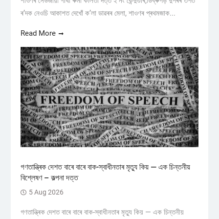
শাওণৰ সেউজীয়া গাঁথা ৰুমী কলিতা দত্ত ২ নং কেন্দুগুৰি,ডিব্ৰুগড় ​দুপৰৰ তপত
ৰ’দক নেওচি আকাশত দেখোঁ ক’লা ডাৱৰৰ মেলা, শাওণৰ প্ৰথমজাক...
Read More
গণতান্ত্ৰিক দেশত বাৰে বাৰে বাক-স্বাধীনতাৰ মৃত্যু কিয় — এক চিন্তনীয়
বিশ্লেষণ – কল্পনা দত্ত
5 Aug 2026
গণতান্ত্ৰিক দেশত বাৰে বাৰে বাক-স্বাধীনতাৰ মৃত্যু কিয় — এক চিন্তনীয়