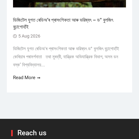
ডিজিটেল যুগত ৰেডিঅ’ৰ প্ৰাসংগিকতা আৰু ভৱিষ্যৎ – ড° বুলজিৎ
বুঢ়াগোহাঁই
5 Aug 2026
ডিজিটেল যুগত ৰেডিঅ'ৰ প্ৰাসংগিকতা আৰু ভৱিষ্যৎ ড° বুলজিৎ বুঢ়াগোহাঁই
কেৰিয়াৰ পৰামৰ্শদাতা তথা মুৰব্বী, যান্ত্রিক অভিযান্ত্রিক বিভাগ, অসম ডন
বস্ক’ বিশ্ববিদ্যালয়...
Read More
Reach us