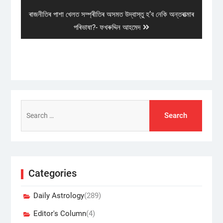
Next
ৰাজনীতিৰ পাশা খেলত সম্প্ৰীতিৰ অসমত উদ্বাস্তু হ’ব নেকি অন্তৰাত্মাৰ
post:
পৰিভাষা?- ফখৰুদ্দিন আহমেদ
Search
for:
Categories
Daily Astrology
(289)
Editor's Column
(4)