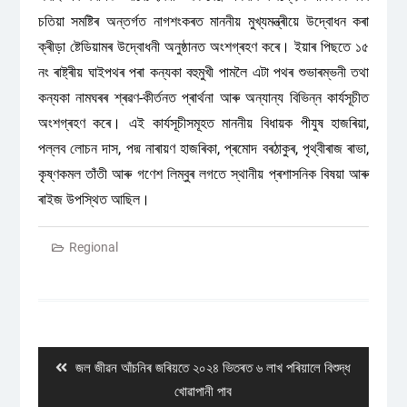
চতিয়া সমষ্টিৰ অন্তৰ্গত নাগশংকৰত মাননীয় মুখ্যমন্ত্ৰীয়ে উদ্বোধন কৰা
ক্ৰীড়া ষ্টেডিয়ামৰ উদ্বোধনী অনুষ্ঠানত অংশগ্ৰহণ কৰে। ইয়াৰ পিছতে ১৫
নং ৰাষ্ট্ৰীয় ঘাইপথৰ পৰা কন্যকা বহুমুখী পামলৈ এটা পথৰ শুভাৰম্ভনী তথা
কন্যকা নামঘৰৰ শ্ৰৱণ-কীৰ্তনত প্ৰাৰ্থনা আৰু অন্যান্য বিভিন্ন কাৰ্যসূচীত
অংশগ্ৰহণ কৰে। এই কাৰ্যসূচীসমূহত মাননীয় বিধায়ক পীযুষ হাজৰিয়া,
পল্লব লোচন দাস, পদ্ম নাৰায়ণ হাজৰিকা, প্ৰমোদ বৰঠাকুৰ, পৃথ্বীৰাজ ৰাভা,
কৃষ্ণকমল তাঁতী আৰু গণেশ লিম্বুৰ লগতে স্থানীয় প্ৰশাসনিক বিষয়া আৰু
ৰাইজ উপস্থিত আছিল।
Regional
Post
navigation
Previous
জল জীৱন আঁচনিৰ জৰিয়তে ২০২৪ ভিতৰত ৬ লাখ পৰিয়ালে বিশুদ্ধ
post:
খোৱাপানী পাব