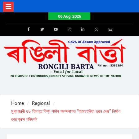
Skip
to
06 Aug, 2026
content
Facebook
Twitter
Youtube
Instagram
LinkedIn
Whatsapp
Email
Home
Regional
মুখ্যমন্ত্ৰী ড০ হিমন্ত বিশ্ব শৰ্মাৰ পৰম্পৰাগত “বাৰেচহৰিয়া ভৱন ৰেঞ্জ” নিৰ্মাণ
কমপ্লেক্স পৰিদৰ্শন