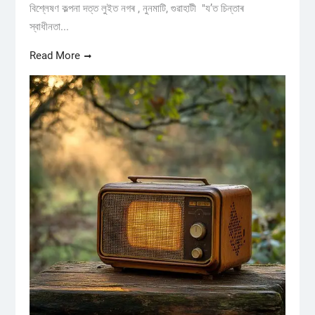
বিশ্লেষণ কল্পনা দত্ত লুইত নগৰ , নুনমাটি, গুৱাহাটী "য’ত চিন্তাৰ
স্বাধীনতা...
Read More