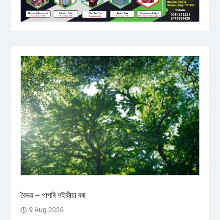
বৈভৱ – পাপৰি শইকীয়া বৰা
9 Aug 2026