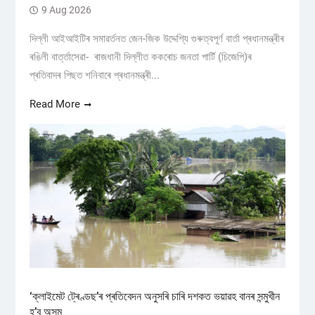
9 Aug 2026
দিল্লী আইআইটিৰ সমাৱৰ্তনত জেন-জিক উদ্দেশ্যি গুৰুত্বপূৰ্ণ বাৰ্তা প্ৰধানমন্ত্ৰীৰ
ৰঙিলী বাৰ্ত্তাসেৱা- ৰাজধানী দিল্লীত ককৰোচ জনতা পাৰ্টি (চিজেপি)ৰ
প্ৰতিবাদৰ পিছত শনিবাৰে প্ৰধানমন্ত্ৰী...
Read More
‘ক্লাইমেট ট্ৰেণ্ডছ’ৰ প্ৰতিবেদন অনুসৰি চাৰি দশকত ভয়াৱহ বানৰ সন্মুখীন
হ’ব অসম