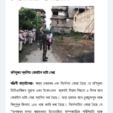
মণিপুৰত স্থগিত মোবাইল ডাটা সেৱা
ৰঙিলী বাৰ্ত্তাসেৱা-
ৰাজ্য চৰকাৰৰ এক নিৰ্দেশত কোৱা হৈছে যে মণিপুৰত
তিনি-চাৰিজন যুৱকে এখন ইকো-ভেন জ্বলাই দিয়াৰ পিছতে ৫ দিনৰ বাবে
মোবাইল ডাটা সেৱা স্থগিত ৰখা হৈছে। অহা দুমাহৰ বাবে চুৰাচান্দপুৰ আৰু
বিষ্ণুপুৰ জিলাত ১৪৪ ধাৰা জাৰি কৰা হৈছে। নিৰ্দেশটোত কোৱা হৈছে যে
“অপৰাধৰ ফলত ৰাজ্যখনত উত্তেজিত সাম্প্ৰদায়িক পৰিস্থিতি আৰু