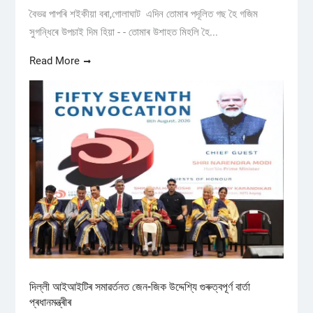
বৈভৱ পাপৰি শইকীয়া বৰা,গোলাঘাট এদিন তোমাৰ পদূলিত গছ হৈ গজিম
সুগন্ধিৰে উপচাই দিম হিয়া - - তোমাৰ উশাহত মিহলি হৈ...
Read More
দিল্লী আইআইটিৰ সমাৱৰ্তনত জেন-জিক উদ্দেশ্যি গুৰুত্বপূৰ্ণ বাৰ্তা
প্ৰধানমন্ত্ৰীৰ