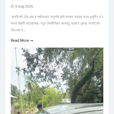
9 Aug 2026
'ক্লাইমেট ট্ৰেণ্ডছ'ৰ প্ৰতিবেদন অনুসৰি চাৰি দশকত ভয়াৱহ বানৰ সন্মুখীন হ'ব
অসম ৰঙিলী বাৰ্ত্তাসেৱা- নতুন দিল্লীস্থিত জলবায়ু গৱেষণা কেন্দ্র 'ক্লাইমেট
ট্রেণ্ডছ'ৰ...
Read More