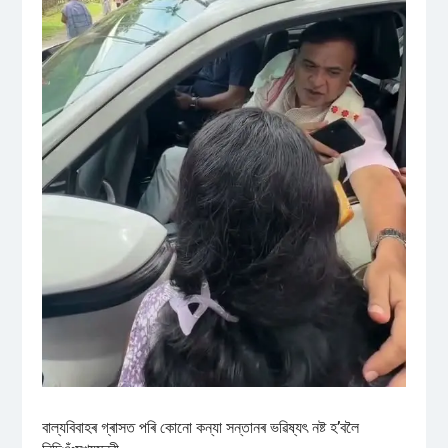
বাল্যবিবাহৰ গ্ৰাসত পৰি কোনো কন্যা সন্তানৰ ভৱিষ্যৎ নষ্ট হ’বলৈ