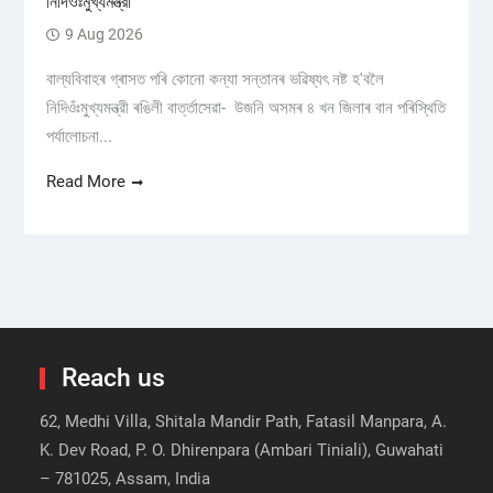
নিদিওঁঃমুখ্যমন্ত্রী
9 Aug 2026
বাল্যবিবাহৰ গ্ৰাসত পৰি কোনো কন্যা সন্তানৰ ভৱিষ্যৎ নষ্ট হ'বলৈ
নিদিওঁঃমুখ্যমন্ত্রী ৰঙিলী বাৰ্ত্তাসেৱা- উজনি অসমৰ ৪ খন জিলাৰ বান পৰিস্থিতি
পৰ্যালোচনা...
Read More
Reach us
62, Medhi Villa, Shitala Mandir Path, Fatasil Manpara, A.
K. Dev Road, P. O. Dhirenpara (Ambari Tiniali), Guwahati
– 781025, Assam, India