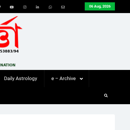
06 Aug, 2026
ook
Twitter
Youtube
Instagram
LinkedIn
Whatsapp
Email
Daily Astrology
e – Archive