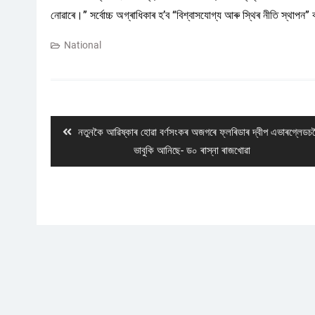
নোৱাৰে।” সৰ্বোচ্চ অগ্ৰাধিকাৰ হ’ব “বিশ্বাসযোগ্য আৰু স্থিৰ নীতি স্থাপন” 
National
Post
navigation
Previous
নতুনকৈ আৱিষ্কাৰ হোৱা বৰ্ণসংকৰ অজগৰে ফ্লৰিডাৰ দ্বীপ এভাৰগ্লেডচ
post:
ভাবুকি আনিছে- ড০ ৰাস্না ৰাজখোৱা