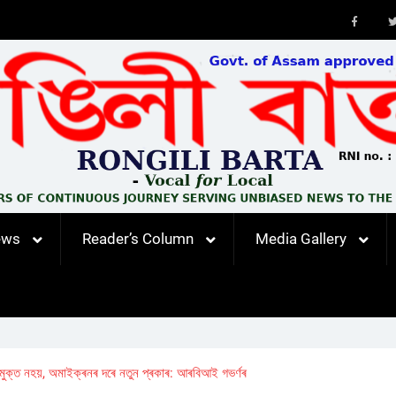
Faceb
ews
Reader’s Column
Media Gallery
ৰা মুক্ত নহয়, অমাইক্ৰনৰ দৰে নতুন প্ৰকাৰ: আৰবিআই গভৰ্ণৰ