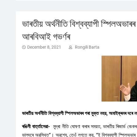
ভাৰতীয় অৰ্থনীতি বিশ্বব্যাপী স্পিলঅভাৰ
আৰবিআই গভৰ্ণৰ
December 8, 2021
Rongili Barta
ভাৰতীয় অৰ্থনীতি বিশ্বব্যাপী স্পিলঅভাৰৰ পৰা মুক্ত নহয়, অমাইক্ৰনৰ দৰে
ৰঙিলী বাৰ্ত্তাসেৱা-
মুদ্ৰা নীতি ঘোষণা কৰাৰ সময়ত, ভাৰতীয় ৰিজাৰ্ভ বেংকৰ
ভালদৰে অৱস্থিত”। অৱশ্যে, তেওঁ লগতে কয়, “ই বিশ্বব্যাপী স্পিলঅভাৰ বা