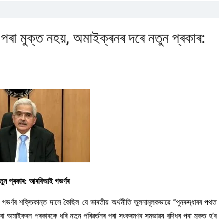
ৰ পৰা মুক্ত নহয়, অমাইক্ৰনৰ দৰে নতুন প্ৰকাৰ:
 নতুন প্ৰকাৰ: আৰবিআই গভৰ্ণৰ
 গভৰ্ণৰ শক্তিকান্ত দাসে কৈছিল যে ভাৰতীয় অৰ্থনীতি তুলনামূলকভাৱে “পুনৰুদ্ধাৰৰ পথত
 অমাইক্ৰন প্ৰকাৰকে ধৰি নতুন পৰিৱৰ্তনৰ পৰা সংক্ৰমণৰ সম্ভাৱ্য বৃদ্ধিৰ পৰা মুক্ত হ’ব