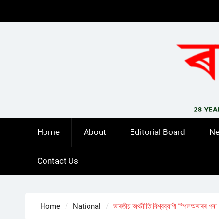
Skip
to
content
Home
About
Editorial Board
N
Contact Us
Home
National
ভাৰতীয় অৰ্থনীতি বিশ্বব্যাপী স্পিলঅভাৰৰ প