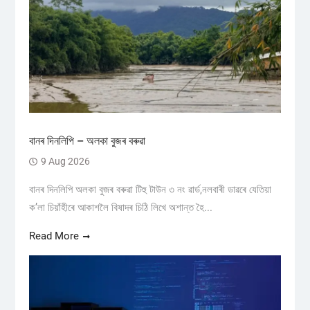
বানৰ দিনলিপি – অলকা বুজৰ বৰুৱা
9 Aug 2026
বানৰ দিনলিপি অলকা বুজৰ বৰুৱা টিহু টাউন ৩ নং ৱাৰ্ড,নলবাৰী ডাৱৰে যেতিয়া
ক’লা চিয়াঁহীৰে আকাশলৈ বিষাদৰ চিঠি লিখে অশান্ত হৈ...
Read More