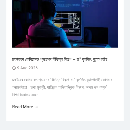
চফটৱেৰ কেৰিয়াৰত প্ৰৱেশৰ বিভিন্ন বিকল্প – ড° বুলজিৎ বুঢ়াগোহাঁই
9 Aug 2026
চফটৱেৰ কেৰিয়াৰত প্ৰৱেশৰ বিভিন্ন বিকল্প ড° বুলজিৎ বুঢ়াগোহাঁই কেৰিয়াৰ
পৰামৰ্শদাতা তথা মুৰব্বী, যান্ত্রিক অভিযান্ত্রিক বিভাগ, অসম ডন বস্ক’
বিশ্ববিদ্যালয় এজন...
Read More