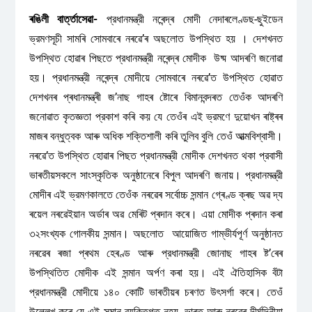
ৰঙিলী বাৰ্ত্তাসেৱা-
প্রধানমন্ত্রী নৰেন্দ্ৰ মোদী নেদাৰলেণ্ডছ-ছুইডেন
ভ্রমণসূচী সামৰি সোমবাৰে নৰৱে’ৰ অছলোত উপস্থিত হয় । দেশখনত
উপস্থিত হোৱাৰ পিছতে প্রধানমন্ত্রী নৰেন্দ্ৰ মোদীক উষ্ম আদৰণি জনোৱা
হয়। প্রধানমন্ত্রী নৰেন্দ্ৰ মোদীয়ে সোমবাৰে নৰৱে’ত উপস্থিত হোৱাত
দেশখনৰ প্ৰধানমন্ত্ৰী জ’নাছ গাহৰ ষ্টোৰে বিমানবন্দৰত তেওঁক আদৰণি
জনোৱাত কৃতজ্ঞতা প্রকাশ কৰি কয় যে তেওঁৰ এই ভ্রমণে দুয়োখন ৰাষ্ট্ৰৰ
মাজৰ বন্ধুত্বক আৰু অধিক শক্তিশালী কৰি তুলিব বুলি তেওঁ আত্মবিশ্বাসী।
নৰৱে’ত উপস্থিত হোৱাৰ পিছত প্রধানমন্ত্রী মোদীক দেশখনত থকা প্রবাসী
ভাৰতীয়সকলে সাংস্কৃতিক অনুষ্ঠানেৰে বিপুল আদৰণি জনায়। প্রধানমন্ত্রী
মোদীৰ এই ভ্রমণকালতে তেওঁক নৰৱেৰ সৰ্বোচ্চ সন্মান গ্ৰেণ্ড ক্ৰছ অৱ দ্য
ৰয়েল নৰৱেইয়ান অৰ্ডাৰ অৱ মেৰিট প্ৰদান কৰে। এয়া মোদীক প্ৰদান কৰা
৩২সংখ্যক গোলকীয় সন্মান। অছলোত আয়োজিত গাম্ভীর্যপূর্ণ অনুষ্ঠানত
নৰৱেৰ ৰজা প্ৰথম হেৰণ্ড আৰু প্রধানমন্ত্রী জোনাছ গাহৰ ষ্ট’ৰেৰ
উপস্থিতিত মোদীক এই সন্মান অর্পণ কৰা হয়। এই ঐতিহাসিক বঁটা
প্রধানমন্ত্রী মোদীয়ে ১৪০ কোটি ভাৰতীয়ৰ চৰণত উৎসর্গা কৰে। তেওঁ
উল্লেখ কৰে যে এই সন্মান ব্যক্তিগত নহয়, ভাৰত আৰু নৰৱেৰ দীর্ঘদিনীয়া