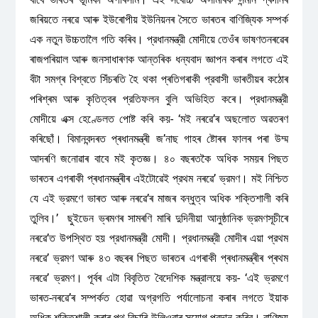
জৰিয়তে নৰৱে আৰু ইউৰোপীয় ইউনিয়নৰ সৈতে ভাৰতৰ বাণিজ্যিক সম্পর্ক
এক নতুন উচ্চতালৈ গতি কৰিব। প্রধানমন্ত্রী মোদীয়ে তেওঁৰ ভাষণতনৰৱেৰ
ৰাজপৰিয়াল আৰু জনসাধাৰণক আন্তৰিক ধন্যবাদ জ্ঞাপন কৰাৰ লগতে এই
বঁটা সমগ্ৰ বিশ্বতে সিঁচৰতি হৈ থকা প্ৰতিগৰাকী প্রবাসী ভাৰতীয়ৰ কঠোৰ
পৰিশ্ৰম আৰু কৃতিত্বৰ প্রতিফলন বুলি অভিহিত কৰে। প্রধানমন্ত্রী
মোদীয়ে এক্স হেণ্ডেলত পোষ্ট কৰি কয়- ‘মই নৰৱে’ৰ অছলোত অৱতৰণ
কৰিছোঁ। বিমানবন্দৰত প্ৰধানমন্ত্ৰী জ’নাছ গাহৰ ষ্টোৰৰ ফালৰ পৰা উম্ম
আদৰণি জনোৱাৰ বাবে মই কৃতজ্ঞ। ৪০ বছৰতকৈ অধিক সময়ৰ পিছত
ভাৰতৰ এগৰাকী প্ৰধানমন্ত্ৰীৰ এইটোৱেই প্রথম নৰৱে’ ভ্রমণ। মই নিশ্চিত
যে এই ভ্রমণে ভাৰত আৰু নৰৱে’ৰ মাজৰ বন্ধুত্ব অধিক শক্তিশালী কৰি
তুলিব।’ ছুইডেন ভ্ৰমণৰ সামৰণি মাৰি দুদিনীয়া আনুষ্ঠানিক ভ্রমণসূচীৰে
নৰৱে’ত উপস্থিত হয় প্রধানমন্ত্রী মোদী। প্রধানমন্ত্রী মোদীৰ এয়া প্রথম
নৰৱে’ ভ্রমণ আৰু ৪৩ বছৰৰ পিছত ভাৰতৰ এগৰাকী প্ৰধানমন্ত্ৰীৰ প্ৰথম
নৰৱে’ ভ্রমণ। পূৰ্বৰ এটা বিবৃতিত বৈদেশিক মন্ত্রালয়ে কয়- ‘এই ভ্রমণে
ভাৰত-নৰৱে’ৰ সম্পৰ্কত হোৱা অগ্রগতি পর্যালোচনা কৰাৰ লগতে ইয়াক
অধিক শক্তিশালী কৰাৰ পথ বিচাৰি উলিওৱাৰ সুযোগ প্রদান কৰিব। বাণিজ্য