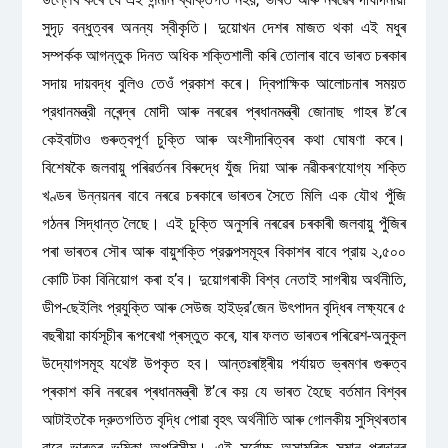
সুদৃঢ় বন্ধুত্বৰ অনন্য স্বীকৃতি। দুয়োখন দেশৰ মাজত থকা এই মধুৰ
সম্পৰ্কক আগন্তুক দিনত অধিক শক্তিশালী কৰি তোলাৰ বাবে ভাৰত চৰকাৰ
সদায় দায়বদ্ধ বুলিও তেওঁ প্রকাশ কৰে। দ্বিপাক্ষিক আলোচনাৰ সময়ত
প্রধানমন্ত্রী নৰেন্দ্ৰ মোদী আৰু নৰৱেৰ প্ৰধানমন্ত্ৰী জোনাছ গাহৰ ষ্ট’ৰে
কেইবাটাও গুৰুত্বপূর্ণ চুক্তি আৰু অংশীদাৰিত্বৰ কথা ঘোষণা কৰে।
বিশেষকৈ জলবায়ু পৰিৱৰ্তনৰ বিৰুদ্ধে যুঁজ দিয়া আৰু নৱীকৰণযোগ্য শক্তি
খণ্ডৰ উন্নয়নৰ বাবে নৰৱে চৰকাৰে ভাৰতৰ সৈতে মিলি এক যৌথ পুঁজি
গঠনৰ সিদ্ধান্ত লৈছে। এই চুক্তি অনুসৰি নৰৱেৰ চৰকাৰী জলবায়ু পুঁজিৰ
পৰা ভাৰতৰ সৌৰ আৰু বায়ুশক্তি প্রকল্পসমূহৰ বিকাশৰ বাবে প্রায় ২,৫০০
কোটি টকা বিনিয়োগ কৰা হ’ব। দুয়োগৰাকী বিশ্ব নেতাই সাগৰীয় অর্থনীতি,
ডীপ-ছেইলিং প্রযুক্তি আৰু সেউজ হাইড্র’জেন উৎপাদন বৃদ্ধিৰ লক্ষ্যৰে ৫
বছৰীয়া কাৰ্যসূচীৰ ৰূপৰেখা প্ৰস্তুত কৰে, যাৰ ফলত ভাৰতৰ পৰিৱেশ-অনুকূল
উদ্যোগসমূহ যথেষ্ট উপকৃত হব। আন্তঃৰাষ্ট্ৰীয় পর্যায়ত ভ্ৰমণৰ গুৰুত্ব
প্ৰকাশ কৰি নৰৱেৰ প্ৰধানমন্ত্ৰী ষ্ট’ৰে কয় যে ভাৰত হৈছে বৰ্তমান বিশ্বৰ
আটাইতকৈ দ্রুতগতিত বৃদ্ধি পোৱা বৃহৎ অর্থনীতি আৰু গোলকীয় সুস্থিৰতাৰ
বাবে ভাৰতৰ ভূমিকা অপৰিসীম। এই সর্বোচ্চ অসামৰিক সন্মান প্ৰদানৰ