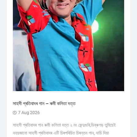
সাহসী প্ৰতিবাদৰ গান – ৰুমী কলিতা দত্ত
7 Aug 2026
সাহসী প্ৰতিবাদৰ গান ৰুমী কলিতা দত্ত ২ নং কেন্দুগুৰি,ডিব্ৰুগড় তুমিয়েই
নহয়জানো সাহসী প্ৰতিবাদৰ এটি চিৰপৰিচিত চিৰন্তন গান, যাচি দিয়া