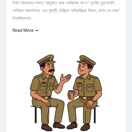
নিৰ্মাণ উদ্যোগত দক্ষতা, প্ৰযুক্তি আৰু কেৰিয়াৰৰ পথ ড° বুলজিৎ বুঢ়াগোহাঁই
কেৰিয়াৰ পৰামৰ্শদাতা তথা মুৰব্বী, যান্ত্রিক অভিযান্ত্রিক বিভাগ, অসম ডন বস্ক’
বিশ্ববিদ্যালয়...
Read More