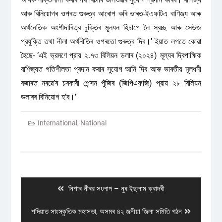
আৰু বিনিয়োগৰ ওপৰত গুৰুত্ব আৰোপ কৰি ভাৰত-ইএফটিএ বাণিজ্য আৰু
অর্থনৈতিক অংশীদাৰিত্ব চুক্তিৰ মূলধন হিচাপে লৈ স্বচ্ছ আৰু সেউজ
প্রযুক্তি তথা নীলা অর্থনীতিৰ ওপৰতো গুৰুত্ব দিব।’ ইয়াত লগতে কোৱা
হৈছে- ‘এই ভ্রমণে প্রায় ২.৭৩ বিলিয়ন ডলাৰ (২০২৪) মূল্যৰ দ্বিপাক্ষিক
বাণিজ্যত গতিশীলতা প্ৰদান কৰাৰ সুযোগ আনি দিব আৰু ভাৰতীয় মূলধনী
বজাৰত নৰৱে’ৰ চৰকাৰী পেন্সন পুঁজিৰ (জিপিএফজি) প্রায় ২৮ বিলিয়ন
ডলাৰৰ বিনিয়োগ হ’ব।’
International
,
National
Post
navigation
Previous
নিশাৰ নীৰৱ সংলাপ – নুৰ ইছলাম ক্বাদৰী
post:
Next
শদিয়াত সাংস্কৃতিক মহাসভা, অসমৰ ৪২ জনীয়া জিলা সমিতি গঠন