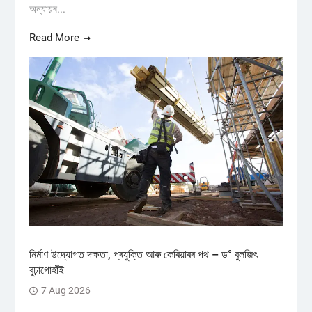
অন্যায়ৰ...
Read More
নিৰ্মাণ উদ্যোগত দক্ষতা, প্ৰযুক্তি আৰু কেৰিয়াৰৰ পথ – ড° বুলজিৎ
বুঢ়াগোহাঁই
7 Aug 2026