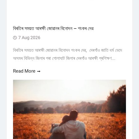
বিৰতিৰ সময়ত আৰক্ষী জোৱানৰ বিনোদন – শংকৰ দেৱ
7 Aug 2026
বিৰতিৰ সময়ত আৰক্ষী জোৱানৰ বিনোদন শংকৰ দেৱ, দেৰগাঁও জাতি ধৰ্ম ভেদে
অসমৰ বিভিন্ন জিলাৰ পৰা গোলাঘাট জিলাৰ দেৰগাঁও আৰক্ষী প্ৰশিক্ষণ...
Read More