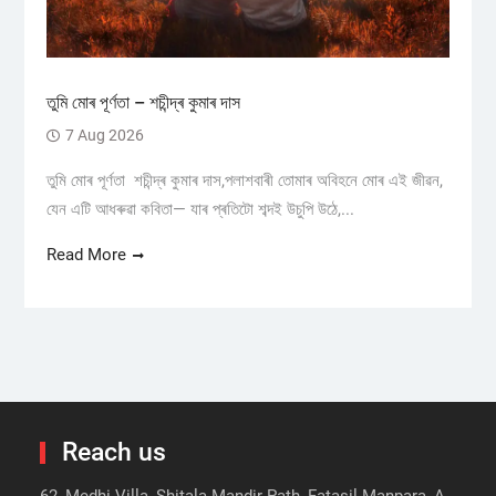
তুমি মোৰ পূৰ্ণতা – শচীন্দ্ৰ কুমাৰ দাস
7 Aug 2026
তুমি মোৰ পূৰ্ণতা শচীন্দ্ৰ কুমাৰ দাস,পলাশবাৰী তোমাৰ অবিহনে মোৰ এই জীৱন,
যেন এটি আধৰুৱা কবিতা— যাৰ প্ৰতিটো শব্দই উচুপি উঠে,...
Read More
Reach us