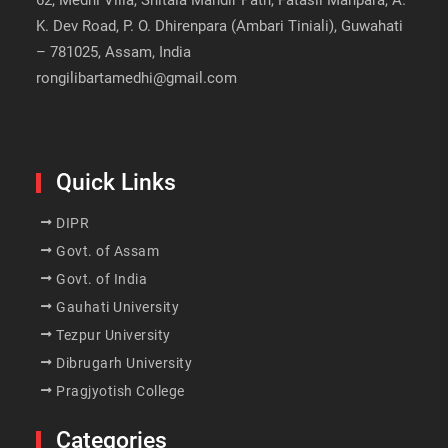
62, Medhi Villa, Shitala Mandir Path, Fatasil Manpara, A.
K. Dev Road, P. O. Dhirenpara (Ambari Tiniali), Guwahati
– 781025, Assam, India
rongilibartamedhi@gmail.com
Quick Links
DIPR
Govt. of Assam
Govt. of India
Gauhati University
Tezpur University
Dibrugarh University
Pragjyotish College
Categories