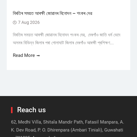
বিৰতিৰ সময়ত আৰক্ষী জোৱানৰ বিনোদন – শংকৰ দেৱ
7 Aug 2026
বিৰতিৰ সময়ত আৰক্ষী জোৱানৰ বিনোদন শংকৰ দেৱ, দেৰগাঁও জাতি ধৰ্ম ভেদে
অসমৰ বিভিন্ন জিলাৰ পৰা গোলাঘাট জিলাৰ দেৰগাঁও আৰক্ষী প্ৰশিক্ষণ...
Read More
Reach us
62, Medhi Villa, Shitala Mandir Path, Fatasil Manpara, A.
K. Dev Road, P. O. Dhirenpara (Ambari Tiniali), Guwahati