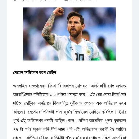
পেলেৰ অভিলেখ ভংগ মেছিৰ
অনলাইন বাৰ্ত্তাসেৱা- ফিফা বিশ্বকাপৰ যোগ্যতা অৰ্জনকাৰী খেল এখনত
আৰ্জেণ্টিনাই বলিভিয়াক ৩-০ গ’লত পৰাস্ত কৰে। এই মেচখনতে লিঅʼনেল
মছিয়ে হেট্ৰিক অৰ্জনেৰে কিংবদন্তি ফুটবলাৰ পেলেৰ এক অভিলেখ ভংগ
কৰিলে। মেচখনৰ তিনিওটা গʼল স্কʼৰ লিঅʼনেল মেছিয়ে কৰিছিল। ইয়াৰ
পূৰ্বে এই অভিলেখৰ গৰাকী আছিল পেলে। দক্ষিণ আমেৰিকা পুৰুষ ফুটবলত
৭৭ টা গʼল স্কʼৰ কৰি দীৰ্ঘ সময় ধৰি এই অভিলেখৰ গৰাকী হৈ আছিল
পেলে। বলিভিয়াৰ বিৰুদ্ধে তিনিটা গʼল স্কʼৰ কৰাৰ পাছত দক্ষিণ আমেৰিকা