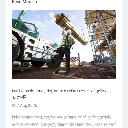
Read More
নিৰ্মাণ উদ্যোগত দক্ষতা, প্ৰযুক্তি আৰু কেৰিয়াৰৰ পথ – ড° বুলজিৎ
বুঢ়াগোহাঁই
7 Aug 2026
নিৰ্মাণ উদ্যোগত দক্ষতা, প্ৰযুক্তি আৰু কেৰিয়াৰৰ পথ ড° বুলজিৎ বুঢ়াগোহাঁই
কেৰিয়াৰ পৰামৰ্শদাতা তথা মুৰব্বী, যান্ত্রিক অভিযান্ত্রিক বিভাগ, অসম ডন বস্ক’