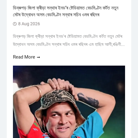
ডিব্ৰুগড় জিলা ক্ৰীড়া সন্থাৰ ইনড’ৰ ষ্টেডিয়ামত বেডমিণ্টন কৰ্টত নতুন
মেটৰ উদ্বোধন অসম বেডমিণ্টন সন্থাৰ সচিব ওমৰ ৰছিদৰ
8 Aug 2026
ডিব্ৰুগড় জিলা ক্ৰীড়া সন্থাৰ ইনড'ৰ ষ্টেডিয়ামত বেডমিণ্টন কৰ্টত নতুন মেটৰ
উদ্বোধন অসম বেডমিণ্টন সন্থাৰ সচিব ওমৰ ৰছিদৰ এম হাছিম আলী,ৰঙিলী...
Read More