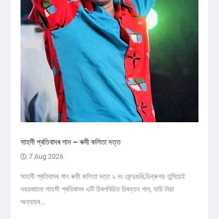
সাহসী প্ৰতিবাদৰ গান – ৰুমী কলিতা দত্ত
7 Aug 2026
সাহসী প্ৰতিবাদৰ গান ৰুমী কলিতা দত্ত ২ নং কেন্দুগুৰি,ডিব্ৰুগড় তুমিয়েই
নহয়জানো সাহসী প্ৰতিবাদৰ এটি চিৰপৰিচিত চিৰন্তন গান, যাচি দিয়া
অন্যায়ৰ...