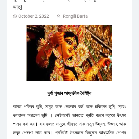
সাহা
October 2, 2022
Rongili Barta
দূৰ্গা পূজাৰ আধ্যাত্মিক বৈশিষ্ট্য
ভাৰত পবিত্ৰ ভুমি, মানুহ আৰু দেৱতাৰ কৰ্ম আৰু চৰিত্ৰৰ ভুমি, স্বয়ং
ভগৱানৰ অৱতৰণ ভুমি । সেইবাবেই ভাৰতত প্ৰতি বছৰে বহুতো উৎসৱ
পালন কৰা হয়। যাৰ ফলত মানুহে জীৱনত এক নতুন উদ্যম, উৎসাহ আৰু
নতুন প্ৰেৰণা লাভ কৰে। প্ৰতিটো উৎসৱতে কিছুমান আধ্যাত্মিক গোপন