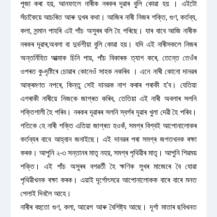
পূজা কৰা হয়, আনফালে নাৰীক নৰকৰ দূৱাৰ বুলি কোৱা হয় । এইটো
সঁচাকৈয়ে আচৰিত আৰু দুখৰ কথা। আজিৰ নাৰী নিজৰ শক্তি, গুণ, কৰ্তব্য,
কলা, সন্মান পাহৰি এই পাঁচ অসুৰৰ বলি হৈ পৰিছে। যাৰ বাবে আজি নাৰীক
নৰকৰ দূৱাৰ,‍অবলা বা দুৰ্ভগীয়া বুলি কোৱা হয়। যদি এই নাৰীসকলে নিজৰ
অন্তৰ্নিহিত আত্মাক চিনি পায়, পাঁচ বিকাৰক ত্যাগ কৰে, তেন্তে তেওঁৰ
ওপৰত কু-দৃষ্টিৰে চোৱাৰ কোনেওঁ সাহক নকৰিব । এনে নাৰী কোনো দানৱৰ
আক্ৰমণত নপৰে, কিন্তু সেই দানৱক নাশ কৰাৰ গৰাকী হ’ব। যেতিয়া
এগৰাকী নাৰীয়ে নিজকে জাগ্ৰত কৰিব, তেতিয়া এই নাৰী অবলাৰ সলনি
শক্তিশালী হৈ পৰিব। নৰকৰ দূৱাৰৰ সলনি স্বৰ্গৰ দূৱাৰ খুলা দেৱী হৈ পৰিব।
গতিকে হে নাৰী শক্তি এতিয়া জাগ্ৰত হওকঁ, সমগ্ৰ বিশ্বই আপোনালোকৰ
কৰ্তব্যৰ বাবে আহ্বান জনাইছে। এই দানৱৰ পৰা সমগ্ৰ জগতখনক ৰক্ষা
কৰক। আপুনি ২-৩ সন্তানৰ মাতৃ নহয়, সমগ্ৰ পৃথিৱীৰ মাতৃ। আপুনি শিৱময়
শক্তি। এই পাঁচ অসুৰৰ বশৱৰ্তী হৈ ক্ষণিক সুখৰ মাজেৰে বৈ যোৱা
পৃথিৱীখনক ৰক্ষা কৰক। এয়াই দূৰ্গোৎসৱে আপোনালোকক বাৰে বাৰে মনত
পেলাই দিবলৈ আহে।
নাৰীৰ বহুতো গুণ, কলা, আৱেগ আৰু বৈশিষ্ট্য আছে। দূৰ্গা মাতাৰ ছবিখনত