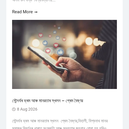
Read More
সৌন্দৰ্যৰ ভ্ৰম আৰু মানৱতাৰ স্খলন – প্ৰেম বৈষ্ণৱ
8 Aug 2026
সৌন্দৰ্যৰ ভ্ৰম আৰু মানৱতাৰ স্খলন প্ৰেম বৈষ্ণৱ,বিহালী, বিশ্বনাথ মানৱ
সমাজৰ বিৱৰ্তনৰ ধাৰাত সংস্কৃতি আৰু সভ্যতাৰ জয়গান গোৱা হয় যদিও