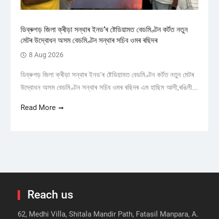
ডিব্ৰুগড় জিলা ক্ৰীড়া সন্থাৰ ইনড’ৰ ষ্টেডিয়ামত বেডমিণ্টন কৰ্টত নতুন
মেটৰ উদ্বোধন অসম বেডমিণ্টন সন্থাৰ সচিব ওমৰ ৰছিদৰ
8 Aug 2026
ডিব্ৰুগড় জিলা ক্ৰীড়া সন্থাৰ ইনড'ৰ ষ্টেডিয়ামত বেডমিণ্টন কৰ্টত নতুন মেটৰ
উদ্বোধন অসম বেডমিণ্টন সন্থাৰ সচিব ওমৰ ৰছিদৰ এম হাছিম আলী,ৰঙিলী...
Read More
Reach us
62, Medhi Villa, Shitala Mandir Path, Fatasil Manpara, A.