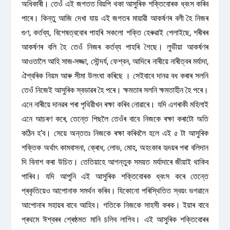
অধিকাৰী। তেওঁ এই জগতত বিয়পি থকা আসুৰিক শক্তিবোৰক ধ্বংস কৰিব
পাৰে। কিন্তু আজি দেখা যায় এই জগতৰ মায়াৱী আকৰ্ষণৰ বলী হৈ নিজৰ
গুণ, কৰ্তব্য, বিশেষত্ববোৰ পাহৰি সকলো শক্তি হেৰুৱাই পেলাইছে, শৰীৰৰ
আকৰ্ষণৰ বলি হৈ তেওঁ নিজৰ কৰ্তব্য পাহৰি গৈছে। লুভীয়া আকৰ্ষণৰ
আওতালৈ আহি সাজ-সজ্জা, সৌন্দৰ্য, ফেশ্বন, আদিৰে নাৰীয়ে নাৰীত্বৰ মৰ্যাদা,
ঐশ্বৰিক নিয়ম আৰু সীমা উলংঘা কৰিছে । সেইবাবে দানৱ বধ কৰাৰ সলনি
তেওঁ নিজেই আসুৰিক স্বভাৱৰ হৈ পৰে। ক্ষমতাৰ সলনি ক্ষমতাহীন হৈ পৰে।
এনে নাৰীয়ে দানৱৰ পৰা পৃথিৱীখন ৰক্ষা কৰিব নোৱাৰে। যদি এগৰাকী মহিলাই
এনে আচৰণ কৰে, তেন্তে পিছলৈ তেওঁৰ বাবে নিজকে ৰক্ষা কৰাটো অতি
কঠিন হ’ব। সেয়ে অন্ততঃ নিজকে ৰক্ষা কৰিবলৈ হলে এই ৫ টা আসুৰিক
শক্তিক অৰ্থাৎ কামবাসনা, ক্ৰোধ, লোভ, মোহ, অহংকাৰ হৃদয়ৰ পৰা বলিদান
দি বিনাশ কৰা উচিত। তেতিয়াহে আগন্তুক সময়ত মৰ্যাদাৰে জীয়াই থাকিব
পাৰিব। যদি আপুনি এই আসুৰিক শক্তিবোৰক ধ্বংস কৰে তেন্তে
প্ৰকৃতিয়েও আপোনাক সমৰ্থন কৰিব। যিকোনো পৰিস্থিতিত স্বয়ং ভগৱানে
আপোনাৰ সহায়ৰ বাবে আহিব। গতিকে নিজকে সাহসী কৰক। ইয়াৰ বাবে
প্ৰথমে ঈশ্বৰৰ শ্ৰেষ্ঠমত মানি চলিব লাগিব। এই আসুৰিক শক্তিবোৰৰ