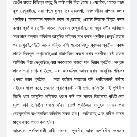
তেওঁৰ হাতত বিভিন্ন বস্তু দি স্পষ্ট কৰি দিয়া হৈছে। যেনেকৈ,এহাতে পদুম
ফুল দেখুৱাইছে, এয়া পদুম ফুলৰ দৰে মৰমলগা, নিৰ্মল জীৱন যাপনৰ কলাৰ
প্ৰতীক। আনফালে স্বদৰ্শন চক্ৰ দেখুৱাইছে, এইটো নিজকে চিন্তা কৰাৰ
কলাৰ প্ৰতীক।তৃতীয় হাতত তৰোৱাল দেখুৱাবলৈ,এয়া মধুৰ বাণীৰ জৰিয়তে
সকলোৰে কল্যাণ কৰিবলৈ আসুৰিক শক্তিৰ নাশ কৰাৰ প্ৰতীক।চতুৰ্থ হাতত
শৰ দেখুৱাই,এইটো জ্ঞানৰ শক্তি ৰূপি শৰেৰে অসুৰ ধ্বংসৰ প্ৰতীক।পঞ্চম
হাতত ত্ৰিশূল দেখুৱাবলৈ,এয়া মায়াশক্তি ধ্বংস কৰাৰ প্ৰতীক।ষষ্ঠ হাতত
আশীৰ্বাদ দিয়া দেখুৱাইছে,এয়া সকলোকে ক্ষমতা দান দিয়াৰ প্ৰতীক।সপ্তম
হাতত গদা দেখুওৱা হৈছে, এয়া আধ্যাত্মিক জ্ঞানৰ দ্বাৰা আসুৰিক শক্তিৰ
ওপৰত জয়ৰ প্ৰতীক । সেয়া বৰ্তমান সময়তো যদি প্ৰতিগৰাকী নাৰীয়ে
এইবোৰ ধাৰণ কৰে, তেন্তে প্ৰতিগৰাকী নাৰী দুৰ্গা, কালি হৈ এই পৃথিৱীত
বিয়পি থকা আসুৰিক শক্তিক ধ্বংস কৰি কম সময়ৰ ভিতৰতে পৃথিৱীখনক
স্বৰ্গ কৰি তুলিবলৈ সক্ষম হ’ব। তেওঁ প্ৰতিজন মানুহক দানৱৰ পৰা
দেৱতুল্যলৈ ৰূপান্তৰিত কৰিবলৈ সক্ষম হ’ব। তেতিয়াহে এনে নাৰীক ভাৰত
মাতৃৰ ৰূপত গায়ন কৰা হ’ব।
আচলতে প্ৰতিগৰাকী নাৰী শ্ৰদ্ধা, পূজনীয় আৰু অপৰিসীম ক্ষমতাৰ