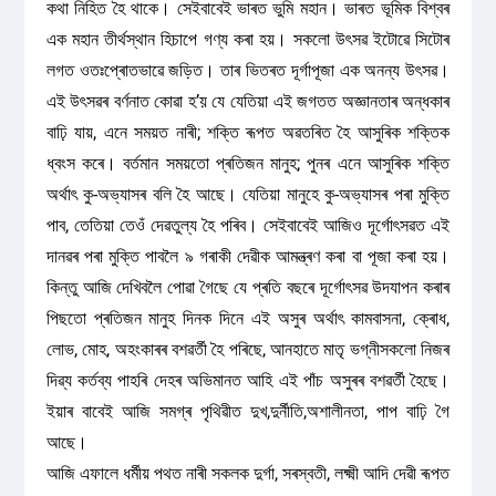
কথা নিহিত হৈ থাকে। সেইবাবেই ভাৰত ভুমি মহান। ভাৰত ভূমিক বিশ্বৰ
এক মহান তীৰ্থস্থান হিচাপে গণ্য কৰা হয়। সকলো উৎসৱ ইটোৱে সিটোৰ
লগত ওতঃপ্ৰোতভাৱে জড়িত। তাৰ ভিতৰত দূৰ্গাপূজা এক অনন্য উৎসৱ।
এই উৎসৱৰ বৰ্ণনাত কোৱা হ’য় যে যেতিয়া এই জগতত অজ্ঞানতাৰ অন্ধকাৰ
বাঢ়ি যায়, এনে সময়ত নাৰী; শক্তি ৰূপত অৱতৰিত হৈ আসুৰিক শক্তিক
ধ্বংস কৰে। বৰ্তমান সময়তো প্ৰতিজন মানুহ; পুনৰ এনে আসুৰিক শক্তি
অৰ্থাৎ কু-অভ্যাসৰ বলি হৈ আছে। যেতিয়া মানুহে কু-অভ্যাসৰ পৰা মুক্তি
পাব, তেতিয়া তেওঁ দেৱতুল্য হৈ পৰিব। সেইবাবেই আজিও দূৰ্গোৎসৱত এই
দানৱৰ পৰা মুক্তি পাবলৈ ৯ গৰাকী দেৱীক আমন্ত্ৰণ কৰা বা পূজা কৰা হয়।
কিন্তু আজি দেখিবলৈ পোৱা গৈছে যে প্ৰতি বছৰে দূৰ্গোৎসৱ উদযাপন কৰাৰ
পিছতো প্ৰতিজন মানুহ দিনক দিনে এই অসুৰ অৰ্থাৎ কামবাসনা, ক্ৰোধ,
লোভ, মোহ, অহংকাৰৰ বশৱৰ্তী হৈ পৰিছে, আনহাতে মাতৃ ভগ্নীসকলো নিজৰ
দিৱ্য কৰ্তব্য পাহৰি দেহৰ অভিমানত আহি এই পাঁচ অসুৰৰ বশৱৰ্তী হৈছে।
ইয়াৰ বাবেই আজি সমগ্ৰ পৃথিৱীত দুখ,দুৰ্নীতি,অশালীনতা, পাপ বাঢ়ি গৈ
আছে।
আজি এফালে ধৰ্মীয় পথত নাৰী সকলক দুৰ্গা, সৰস্বতী, লক্ষ্মী আদি দেৱী ৰূপত