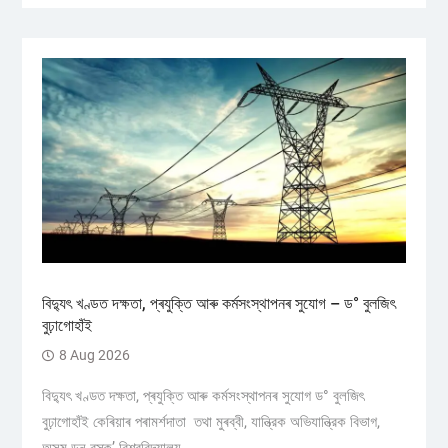
বিদ্যুৎ খণ্ডত দক্ষতা, প্ৰযুক্তি আৰু কৰ্মসংস্থাপনৰ সুযোগ – ড° বুলজিৎ
বুঢ়াগোহাঁই
8 Aug 2026
বিদ্যুৎ খণ্ডত দক্ষতা, প্ৰযুক্তি আৰু কৰ্মসংস্থাপনৰ সুযোগ ড° বুলজিৎ
বুঢ়াগোহাঁই কেৰিয়াৰ পৰামৰ্শদাতা তথা মুৰব্বী, যান্ত্রিক অভিযান্ত্রিক বিভাগ,
অসম ডন বস্ক’ বিশ্ববিদ্যালয়...