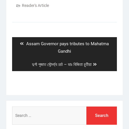
Reader's Article
Post
navigation
Previous
Assam Governor pays tributes to Mahatma
post:
Gandhi
Next
দুৰ্গা পূজাত সৌন্দৰ্য‍্য চৰ্চা – ডাঃ বিজিতা চুতীয়া
post:
Search
for: