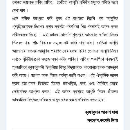
ওপৰত জয়লাভ কৰিব লাগিব। তেতিয়া আপুনি পৃথিৱীৰ সন্মুখত শক্তি ৰূপে
দেখা পাব ।
এনে নাৰীক জাগ্ৰত কৰি পুনৰ এই জগতত বিয়পি পৰা আসুৰিক
প্ৰবৃত্তিবোৰক নিঃশেষ কৰাৰ স্বাৰ্থত পৰমপিতা শিৱ পৰমাত্মাই জ্ঞানৰ কলহ
নাৰীসকলক দিছে । এই জ্ঞানৰ যোগেদি গৃহস্থৰ আচৰণত থাকিও নিজৰ
ভিতৰত থকা পাঁচ বিকাৰক সহজে নষ্ট কৰিব পৰা যাব। যেতিয়া আপুনি
আপোনাৰ ভিতৰৰ আসুৰিক প্ৰৱণতাবোৰ ধ্বংস কৰিব তেতিয়া আপুনি নিজৰ
লগতে পৃথিৱীখনকো সহজে ৰক্ষা কৰিব পাৰিব। এতিয়া পৰমপিতা পৰমাত্মাই
প্ৰজাপিতা ব্ৰহ্মাকুমাৰী ঈশ্বৰীয়া বিশ্ব বিদ্যালয়ত আপোনালোকক আমন্ত্ৰণ
কৰি আছে। জাগক আৰু নিজৰ কৰ্তব্য জানি লওক। এই ঐশ্বৰিক জ্ঞানৰ
দ্বাৰা আপোনাৰ ভিতৰত যিবোৰ মহাশক্তি, কলা, গুণ, বৈশিষ্ট্য আছে
সেইবোৰক জাগ্ৰত কৰক। এই জ্ঞানৰ দ্বাৰাহে আপুনি নিজৰ জীৱনত
আধ্যাত্মিক বিপ্লৱৰ জৰিয়তে অসুৰবোৰক ধ্বংস কৰিবলৈ সক্ষম হ’ব।
ব্ৰহ্মাকুমাৰ আকাশ সাহা
সৰভোগ,বৰপেটা জিলা