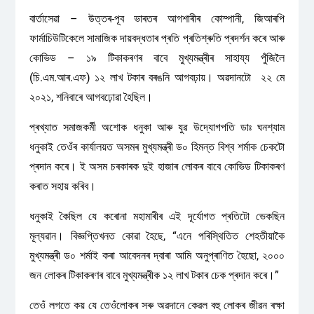
বাৰ্তাসেৱা – উত্তৰ-পূব ভাৰতৰ আগশাৰীৰ কোম্পানী, জিআৰপি
ফাৰ্মাচিউটিকেলে সামাজিক দায়বদ্ধতাৰ প্ৰতি প্ৰতিশ্ৰুতি প্ৰদৰ্শন কৰে আৰু
কোভিড – ১৯ টিকাকৰণৰ বাবে মুখ্যমন্ত্ৰীৰ সাহায্য পুঁজিলৈ
(চি.এম.আৰ.এফ) ১২ লাখ টকাৰ বৰঙনি আগবঢ়ায়। অৱদানটো ২২ মে
২০২১, শনিবাৰে আগবঢ়োৱা হৈছিল।
প্ৰখ্যাত সমাজকৰ্মী অশোক ধনুকা আৰু যুৱ উদ্যোগপতি ডাঃ ঘনশ্যাম
ধনুকাই তেওঁৰ কাৰ্যালয়ত অসমৰ মুখ্যমন্ত্ৰী ড০ হিমন্ত বিশ্ব শৰ্মাক চেকটো
প্ৰদান কৰে। ই অসম চৰকাৰক দুই হাজাৰ লোকৰ বাবে কোভিড টিকাকৰণ
কৰাত সহায় কৰিব।
ধনুকাই কৈছিল যে কৰোনা মহামাৰীৰ এই দূৰ্যোগত প্ৰতিটো ভেকছিন
মূল্যৱান। বিজ্ঞপ্তিখনত কোৱা হৈছে, “এনে পৰিস্থিতিত শেহতীয়াকৈ
মুখ্যমন্ত্ৰী ড০ শৰ্মাই কৰা আবেদনৰ দ্বাৰা আমি অনুপ্ৰাণিত হৈছো, ২০০০
জন লোকৰ টিকাকৰণৰ বাবে মুখ্যমন্ত্ৰীক ১২ লাখ টকাৰ চেক প্ৰদান কৰে।”
তেওঁ লগতে কয় যে তেওঁলোকৰ সৰু অৱদানে কেৱল বহু লোকৰ জীৱন ৰক্ষা