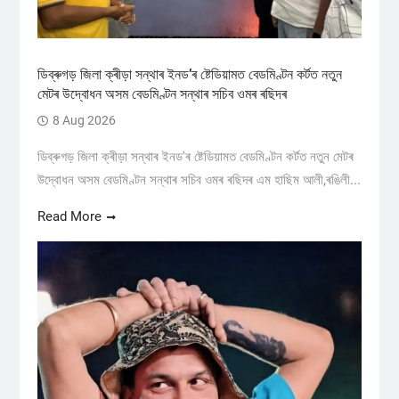
ডিব্ৰুগড় জিলা ক্ৰীড়া সন্থাৰ ইনড’ৰ ষ্টেডিয়ামত বেডমিণ্টন কৰ্টত নতুন
মেটৰ উদ্বোধন অসম বেডমিণ্টন সন্থাৰ সচিব ওমৰ ৰছিদৰ
8 Aug 2026
ডিব্ৰুগড় জিলা ক্ৰীড়া সন্থাৰ ইনড'ৰ ষ্টেডিয়ামত বেডমিণ্টন কৰ্টত নতুন মেটৰ
উদ্বোধন অসম বেডমিণ্টন সন্থাৰ সচিব ওমৰ ৰছিদৰ এম হাছিম আলী,ৰঙিলী...
Read More