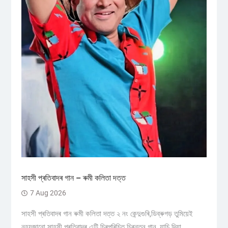
সাহসী প্ৰতিবাদৰ গান – ৰুমী কলিতা দত্ত
7 Aug 2026
সাহসী প্ৰতিবাদৰ গান ৰুমী কলিতা দত্ত ২ নং কেন্দুগুৰি,ডিব্ৰুগড় তুমিয়েই
নহয়জানো সাহসী প্ৰতিবাদৰ এটি চিৰপৰিচিত চিৰন্তন গান, যাচি দিয়া