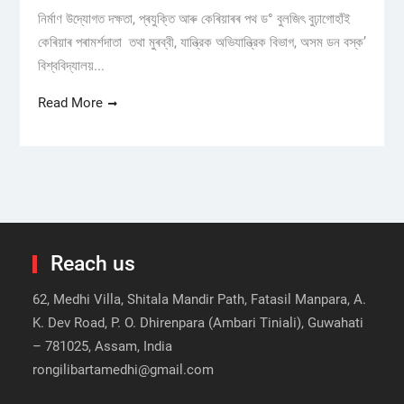
নিৰ্মাণ উদ্যোগত দক্ষতা, প্ৰযুক্তি আৰু কেৰিয়াৰৰ পথ ড° বুলজিৎ বুঢ়াগোহাঁই
কেৰিয়াৰ পৰামৰ্শদাতা তথা মুৰব্বী, যান্ত্রিক অভিযান্ত্রিক বিভাগ, অসম ডন বস্ক’
বিশ্ববিদ্যালয়...
Read More
Reach us
62, Medhi Villa, Shitala Mandir Path, Fatasil Manpara, A.
K. Dev Road, P. O. Dhirenpara (Ambari Tiniali), Guwahati
– 781025, Assam, India
rongilibartamedhi@gmail.com