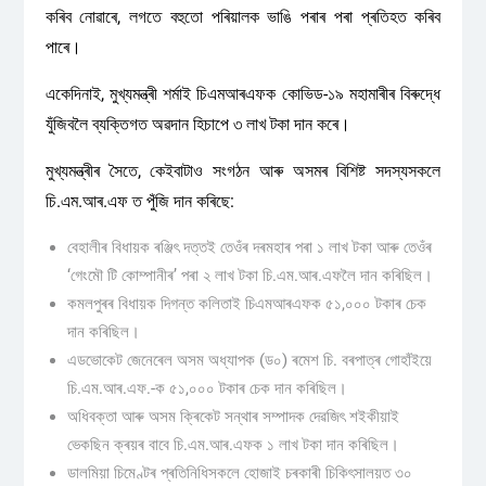
কৰিব নোৱাৰে, লগতে বহুতো পৰিয়ালক ভাঙি পৰাৰ পৰা প্ৰতিহত কৰিব
পাৰে।
একেদিনাই, মুখ্যমন্ত্ৰী শৰ্মাই চিএমআৰএফক কোভিড-১৯ মহামাৰীৰ বিৰুদ্ধে
যুঁজিবলৈ ব্যক্তিগত অৱদান হিচাপে ৩ লাখ টকা দান কৰে।
মুখ্যমন্ত্ৰীৰ সৈতে, কেইবাটাও সংগঠন আৰু অসমৰ বিশিষ্ট সদস্যসকলে
চি.এম.আৰ.এফ ত পুঁজি দান কৰিছে:
বেহালীৰ বিধায়ক ৰঞ্জিৎ দত্তই তেওঁৰ দৰমহাৰ পৰা ১ লাখ টকা আৰু তেওঁৰ
‘গেংমৌ টি কোম্পানীৰ’ পৰা ২ লাখ টকা চি.এম.আৰ.এফলৈ দান কৰিছিল।
কমলপুৰৰ বিধায়ক দিগন্ত কলিতাই চিএমআৰএফক ৫১,০০০ টকাৰ চেক
দান কৰিছিল।
এডভোকেট জেনেৰেল অসম অধ্যাপক (ড০) ৰমেশ চি. বৰপাত্ৰ গোহাঁইয়ে
চি.এম.আৰ.এফ.-ক ৫১,০০০ টকাৰ চেক দান কৰিছিল।
অধিবক্তা আৰু অসম ক্ৰিকেট সন্থাৰ সম্পাদক দেৱজিৎ শইকীয়াই
ভেকছিন ক্ৰয়ৰ বাবে চি.এম.আৰ.এফক ১ লাখ টকা দান কৰিছিল।
ডালমিয়া চিমেণ্টৰ প্ৰতিনিধিসকলে হোজাই চৰকাৰী চিকিৎসালয়ত ৩০