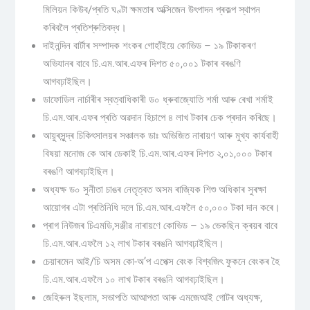
মিলিয়ন কিউব/প্ৰতি ঘণ্টা ক্ষমতাৰ অক্সিজেন উৎপাদন প্ৰকল্প স্থাপন
কৰিবলৈ প্ৰতিশ্ৰুতিবদ্ধ।
দাইনন্দিন বাৰ্টাৰ সম্পাদক শংকৰ গোহাঁইয়ে কোভিড – ১৯ টিকাকৰণ
অভিযানৰ বাবে চি.এম.আৰ.এফৰ দিশত ৫০,০০১ টকাৰ বৰঙণি
আগবঢ়াইছিল।
ডাফোডিল নাৰ্চাৰীৰ স্বত্বাধিকাৰী ড০ ধ্ৰুবাজ্যোতি শৰ্মা আৰু ৰেখা শৰ্মাই
চি.এম.আৰ.এফৰ প্ৰতি অৱদান হিচাপে ৪ লাখ টকাৰ চেক প্ৰদান কৰিছে।
আয়ুৰসুন্দ্ৰ চিকিৎসালয়ৰ সঞ্চালক ডাঃ অভিজিত নাৰায়ণ আৰু মুখ্য কাৰ্যবাহী
বিষয়া মনোজ কে আৰ ডেকাই চি.এম.আৰ.এফৰ দিশত ২,০১,০০০ টকাৰ
বৰঙণি আগবঢ়াইছিল।
অধ্যক্ষ ড০ সুনীতা চাঙৰ নেতৃত্বত অসম ৰাজ্যিক শিশু অধিকাৰ সুৰক্ষা
আয়োগৰ এটা প্ৰতিনিধি দলে চি.এম.আৰ.এফলৈ ৫০,০০০ টকা দান কৰে।
প্ৰাগ নিউজৰ চিএমডি,সঞ্জীৱ নাৰায়ণে কোভিড – ১৯ ভেকছিন ক্ৰয়ৰ বাবে
চি.এম.আৰ.এফলৈ ১২ লাখ টকাৰ বৰঙনি আগবঢ়াইছিল।
চেয়াৰমেন আই/চি অসম কো-অ’প এপেক্স বেংক বিশ্বজিৎ ফুকনে বেংকৰ হৈ
চি.এম.আৰ.এফলৈ ১০ লাখ টকাৰ বৰঙনি আগবঢ়াইছিল।
জেহিৰুল ইছলাম, সভাপতি আআপতা আৰু এমজেআই গোটৰ অধ্যক্ষ,