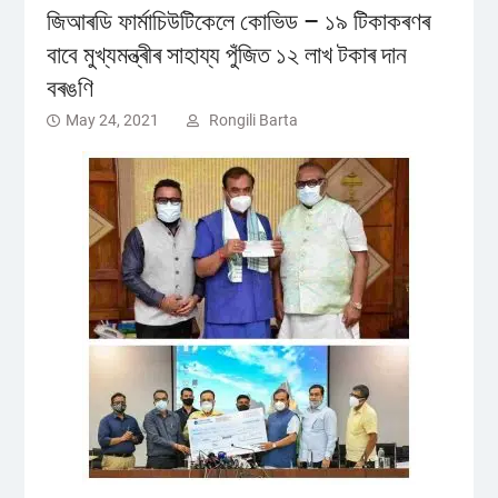
জিআৰডি ফাৰ্মাচিউটিকেলে কোভিড – ১৯ টিকাকৰণৰ
বাবে মুখ্যমন্ত্ৰীৰ সাহায্য পুঁজিত ১২ লাখ টকাৰ দান
বৰঙণি
May 24, 2021
Rongili Barta