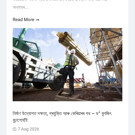
অন্যায়ৰ...
Read More
নিৰ্মাণ উদ্যোগত দক্ষতা, প্ৰযুক্তি আৰু কেৰিয়াৰৰ পথ – ড° বুলজিৎ
বুঢ়াগোহাঁই
7 Aug 2026