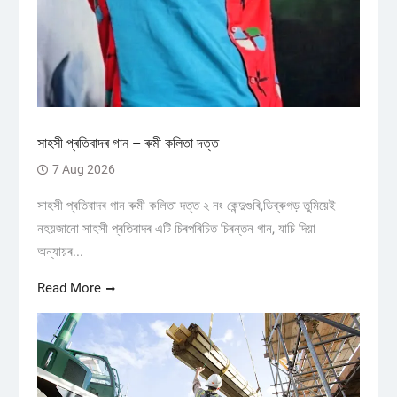
সাহসী প্ৰতিবাদৰ গান – ৰুমী কলিতা দত্ত
7 Aug 2026
সাহসী প্ৰতিবাদৰ গান ৰুমী কলিতা দত্ত ২ নং কেন্দুগুৰি,ডিব্ৰুগড় তুমিয়েই
নহয়জানো সাহসী প্ৰতিবাদৰ এটি চিৰপৰিচিত চিৰন্তন গান, যাচি দিয়া
অন্যায়ৰ...
Read More