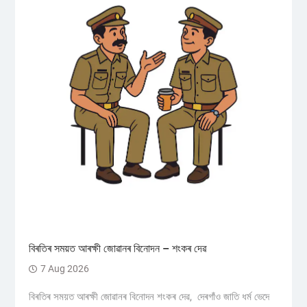
বিৰতিৰ সময়ত আৰক্ষী জোৱানৰ বিনোদন – শংকৰ দেৱ
7 Aug 2026
বিৰতিৰ সময়ত আৰক্ষী জোৱানৰ বিনোদন শংকৰ দেৱ, দেৰগাঁও জাতি ধৰ্ম ভেদে