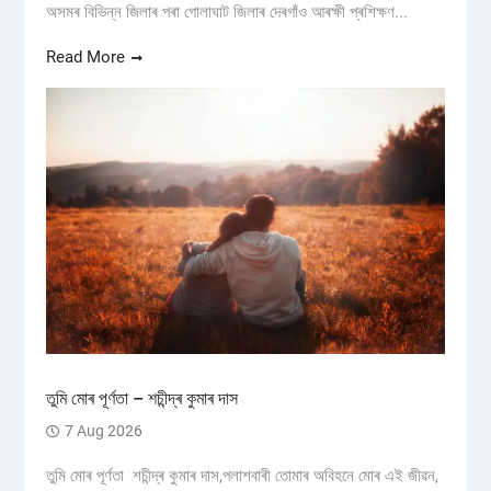
অসমৰ বিভিন্ন জিলাৰ পৰা গোলাঘাট জিলাৰ দেৰগাঁও আৰক্ষী প্ৰশিক্ষণ...
Read More
তুমি মোৰ পূৰ্ণতা – শচীন্দ্ৰ কুমাৰ দাস
7 Aug 2026
তুমি মোৰ পূৰ্ণতা শচীন্দ্ৰ কুমাৰ দাস,পলাশবাৰী তোমাৰ অবিহনে মোৰ এই জীৱন,