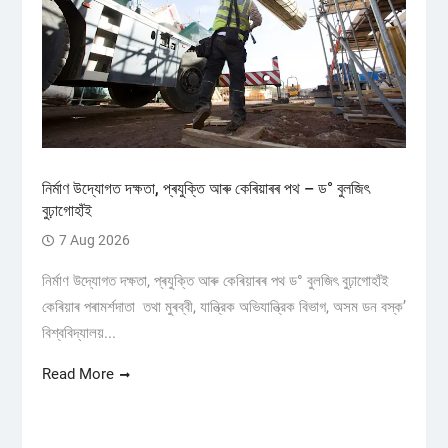
নিৰ্মাণ উদ্যোগত দক্ষতা, প্ৰযুক্তি আৰু কেৰিয়াৰৰ পথ – ড° বুলজিৎ
বুঢ়াগোহাঁই
7 Aug 2026
নিৰ্মাণ উদ্যোগত দক্ষতা, প্ৰযুক্তি আৰু কেৰিয়াৰৰ পথ ড° বুলজিৎ বুঢ়াগোহাঁই
কেৰিয়াৰ পৰামৰ্শদাতা তথা মুৰব্বী, যান্ত্রিক অভিযান্ত্রিক বিভাগ, অসম ডন বস্ক’
বিশ্ববিদ্যালয়...
Read More