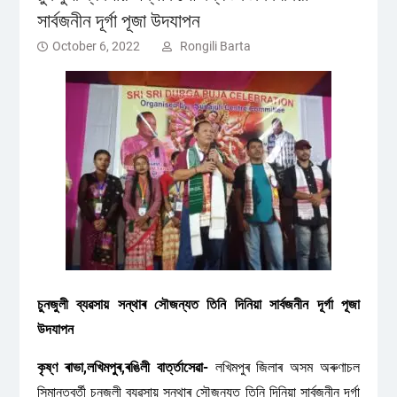
সাৰ্বজনীন দূৰ্গা পূজা উদযাপন
October 6, 2022
Rongili Barta
চুনজুলী ব্যৱসায় সন্থাৰ সৌজন্যত তিনি দিনিয়া সাৰ্বজনীন দূৰ্গা পূজা
উদযাপন
কৃষ্ণ ৰাভা,লখিমপুৰ,ৰঙিলী বাৰ্ত্তাসেৱা-
লখিমপুৰ জিলাৰ অসম অৰুণাচল
সিমান্তবৰ্তী চুনজুলী ব্যৱসায় সন্থাৰ সৌজন্যত তিনি দিনিয়া সাৰ্বজনীন দূৰ্গা