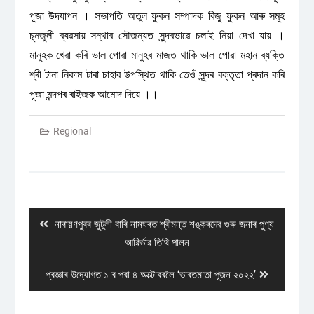
পূজা উদযাপন । সভাপতি অতুল ফুকন সম্পাদক বিজু ফুকন আৰু সমূহ
চূনজুলী ব্যৱসায় সন্থাৰ সৌজন্যত সুন্দৰভাৱে চলাই নিয়া দেখা যায় ।
মানুহক খেৱা কৰি ভাল পোৱা মানুহৰ মাজত থাকি ভাল পোৱা মহান ব্যক্তি
শ্ৰী টানা নিকাম টাৰা চাহাব উপস্থিত থাকি তেওঁ সূন্দৰ বক্তৃতা প্ৰদান কৰি
পূজা মন্দপৰ ৰাইজক আমোদ দিয়ে ।।
Regional
Post
navigation
Previous
নাৰায়ণপুৰৰ জুটুলী বাৰি নামঘৰত শ্ৰীমন্ত শঙ্কৰদেৱ গুৰু জনাৰ পুণ্য
post:
আৱিৰ্ভাৱ তিথি পালন
Next
প্ৰজ্ঞাৰ উদ্যোগত ১ ৰ পৰা ৪ অক্টোবৰলৈ ‘ভাৰতমাতা পূজন ২০২২’
post: