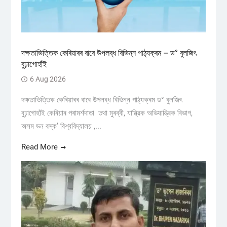
দক্ষতাভিত্তিক কেৰিয়াৰৰ বাবে উপলব্ধ বিভিন্ন পাঠ্যক্ৰম – ড° বুলজিৎ
বুঢ়াগোহাঁই
6 Aug 2026
দক্ষতাভিত্তিক কেৰিয়াৰৰ বাবে উপলব্ধ বিভিন্ন পাঠ্যক্ৰম ড° বুলজিৎ
বুঢ়াগোহাঁই কেৰিয়াৰ পৰামৰ্শদাতা তথা মুৰব্বী, যান্ত্রিক অভিযান্ত্রিক বিভাগ,
অসম ডন বস্ক’ বিশ্ববিদ্যালয় ,...
Read More