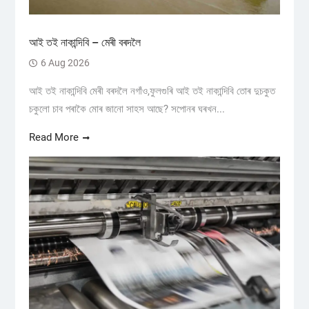
আই তই নাকান্দিবি – মেৰী বৰদলৈ
6 Aug 2026
আই তই নাকান্দিবি মেৰী বৰদলৈ নগাঁও,ফুলগুৰি আই তই নাকান্দিবি তোৰ দুচকুত
চকুলো চাব পৰাকৈ মোৰ জানো সাহস আছে? সপোনৰ ঘৰখন...
Read More