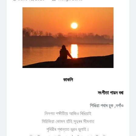
কাকলি
সংগীতা গায়ন বৰা
শিঙিয়া পথাৰ চুক ,নগাঁও
নিলগত পক্ষীটিয়ে আজিও ৰিঙিয়াই
মিচিকিয়া কোমল হাঁহি সূদুৰৰ সীমনাত
পৃথিৱীৰ প্ৰান্তত ভুৱন ভুলাই।