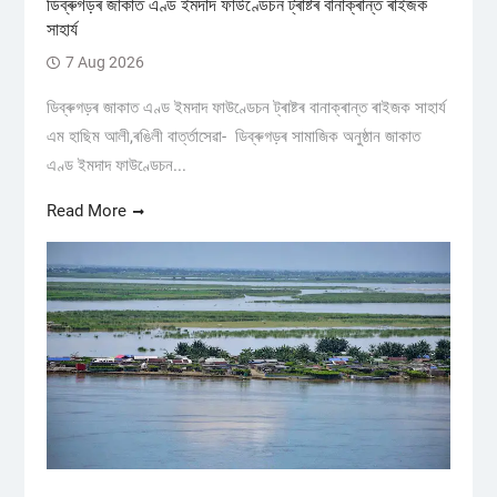
ডিব্ৰুগড়ৰ জাকাত এণ্ড ইমদাদ ফাউণ্ডেচন ট্ৰাষ্টৰ বানাক্ৰান্ত ৰাইজক
সাহাৰ্য
7 Aug 2026
ডিব্ৰুগড়ৰ জাকাত এণ্ড ইমদাদ ফাউণ্ডেচন ট্ৰাষ্টৰ বানাক্ৰান্ত ৰাইজক সাহাৰ্য
এম হাছিম আলী,ৰঙিলী বাৰ্ত্তাসেৱা- ডিব্ৰুগড়ৰ সামাজিক অনুষ্ঠান জাকাত
এণ্ড ইমদাদ ফাউণ্ডেচন...
Read More