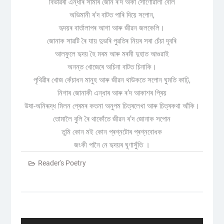
বিভাৱৰী এন্ধাৰ সামৰি জোন ৰ’দ অঁকা সোণোৱালী বেলি
অভিমানী ৰ’দ বাটত পাৰি দিয়ে সপোন,
হৃদয়ৰ বাৰ্তালাপৰ আশা আৰু জীৱন জলকেলি।
জোনাক সাৱটি ৰৈ যায় দুভৰি পুৱতিৰ নিয়ৰ সৰা চেঁচা দূবৰি
আলফুলে হৃদয় হৈ মৰম আৰু মৰমী দুহাত আগুৱাই
অনন্ত খোজেৰে অচিনা বাটত চিনাকি।
পৃথিৱীৰ খোজ কেঁচাধন মানুহ আৰু জীৱন থাউকতে সপোন ঘুমতি কাঢ়ি,
নিশাৰ জোনাকী এন্ধাৰ আৰু ৰ’দ আকাশৰ প্ৰিয়
উষা-অনিৰূদ্ধ মিলন প্ৰেমৰ কতনা অনুপম চিত্ৰলেখা আৰু চিত্ৰকথা আঁকি।
তোমালৈ বুলি ৰৈ থাকোঁতে জীৱন ৰ’দ জোনাক সপোন
তুমি কোন মই কোন প্ৰশ্নটোৰ প্ৰশ্নবোধক
জংকী পানৈ নে হৃদয়ৰ ঘূণাসুঁতি ।
Reader's Poetry
Post
navigation