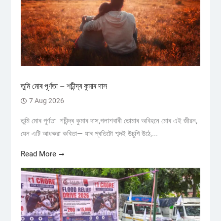
তুমি মোৰ পূৰ্ণতা – শচীন্দ্ৰ কুমাৰ দাস
7 Aug 2026
তুমি মোৰ পূৰ্ণতা শচীন্দ্ৰ কুমাৰ দাস,পলাশবাৰী তোমাৰ অবিহনে মোৰ এই জীৱন,
যেন এটি আধৰুৱা কবিতা— যাৰ প্ৰতিটো শব্দই উচুপি উঠে,...
Read More