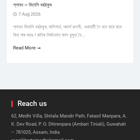
প্লাবন – মিতালি বৰঠাকুৰ
7 Aug 2026
প্লাবন মিতালি বৰঠাকুৰ, মালিগাওঁ, আদৰ্শ কলনী, গুৱাহাটী নৈ খনে বাৰে বাৰে
কিয় পাৰ ভাঙে ! ৰাতিৰ নিৰ্জনতাত কাল ধুমুহা হৈ...
Read More
Reach us
62, Medhi Villa, Shitala Mandir Path, Fatasil Manpara, A.
K. Dev Road, P. O. Dhirenpara (Ambari Tiniali), Guwahati
– 781025, Assam, India