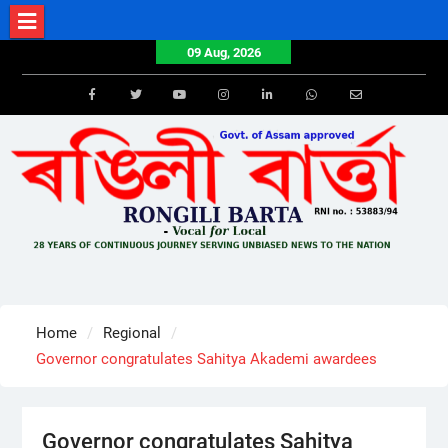
Skip
to
09 Aug, 2026
content
Facebook
Twitter
Youtube
Instagram
LinkedIn
Whatsapp
Email
Home
Regional
Governor congratulates Sahitya Akademi awardees
Governor congratulates Sahitya