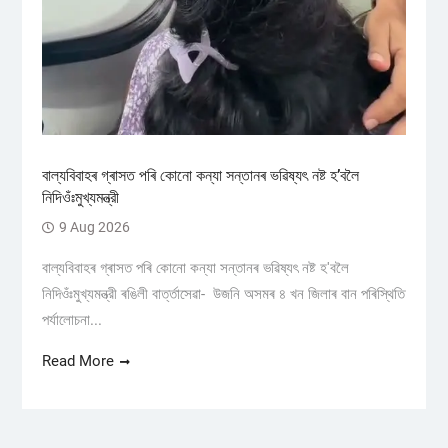
বাল্যবিবাহৰ গ্ৰাসত পৰি কোনো কন্যা সন্তানৰ ভৱিষ্যৎ নষ্ট হ’বলৈ
নিদিওঁঃমুখ্যমন্ত্রী
9 Aug 2026
বাল্যবিবাহৰ গ্ৰাসত পৰি কোনো কন্যা সন্তানৰ ভৱিষ্যৎ নষ্ট হ'বলৈ
নিদিওঁঃমুখ্যমন্ত্রী ৰঙিলী বাৰ্ত্তাসেৱা- উজনি অসমৰ ৪ খন জিলাৰ বান পৰিস্থিতি
পৰ্যালোচনা...
Read More