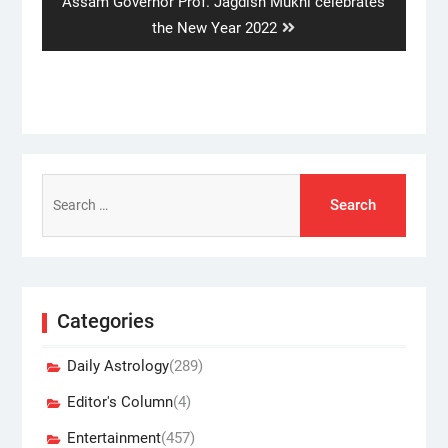
Next
Assam Governor Prof. Jagdish Mukhi celebrates
post:
the New Year 2022
Search
for:
Categories
Daily Astrology
(289)
Editor's Column
(4)
Entertainment
(457)