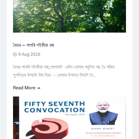
বৈভৱ – পাপৰি শইকীয়া বৰা
9 Aug 2026
বৈভৱ পাপৰি শইকীয়া বৰা,গোলাঘাট এদিন তোমাৰ পদূলিত গছ হৈ গজিম
সুগন্ধিৰে উপচাই দিম হিয়া - - তোমাৰ উশাহত মিহলি হৈ...
Read More