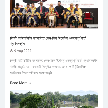
দিল্লী আইআইটিৰ সমাৱৰ্তনত জেন-জিক উদ্দেশ্যি গুৰুত্বপূৰ্ণ বাৰ্তা
প্ৰধানমন্ত্ৰীৰ
9 Aug 2026
দিল্লী আইআইটিৰ সমাৱৰ্তনত জেন-জিক উদ্দেশ্যি গুৰুত্বপূৰ্ণ বাৰ্তা প্ৰধানমন্ত্ৰীৰ
ৰঙিলী বাৰ্ত্তাসেৱা- ৰাজধানী দিল্লীত ককৰোচ জনতা পাৰ্টি (চিজেপি)ৰ
প্ৰতিবাদৰ পিছত শনিবাৰে প্ৰধানমন্ত্ৰী...
Read More