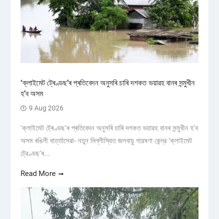
‘ক্লাইমেট ট্ৰেণ্ডছ’ৰ প্ৰতিবেদন অনুসৰি চাৰি দশকত ভয়াৱহ বানৰ সন্মুখীন
হ’ব অসম
9 Aug 2026
'ক্লাইমেট ট্ৰেণ্ডছ'ৰ প্ৰতিবেদন অনুসৰি চাৰি দশকত ভয়াৱহ বানৰ সন্মুখীন হ'ব
অসম ৰঙিলী বাৰ্ত্তাসেৱা- নতুন দিল্লীস্থিত জলবায়ু গৱেষণা কেন্দ্র 'ক্লাইমেট
ট্রেণ্ডছ'ৰ...
Read More