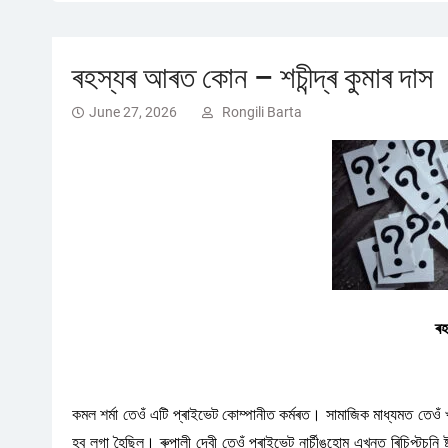
ৰহস্যৰ আৰত কোন – শচীন্দ্ৰ কুমাৰ দাস
June 27, 2026
Rongili Barta
ৰহ
কমল শৰ্মা তেওঁ এটি প্ৰাইভেট কোম্পানীত কৰ্মৰত। সামাজিক মাধ্যমত তেওঁ খুব
হব লগা হৈছিল। ৰুপালী দেবী তেওঁ প্ৰাইভেট নাৰ্চীঙহোম এখনত ৰিচিপ্টচনি ষ