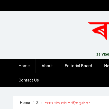
Skip
to
content
Home
About
Editorial Board
N
Contact Us
Home
Z
ৰহস্যৰ আৰত কোন – শচীন্দ্ৰ কুমাৰ দাস