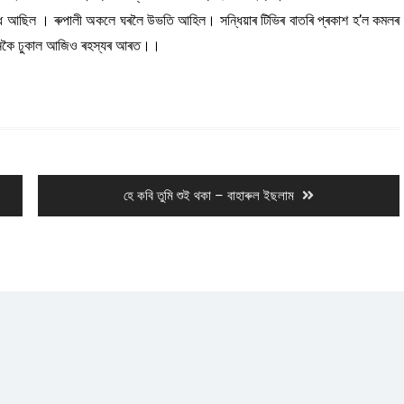
ধ ‌আছিল । ৰুপালী অকলে ঘৰলৈ উভতি আহিল। সন্ধিয়াৰ টিভিৰ বাতৰি প্ৰকাশ হ’ল কমলৰ‌
কেনেকৈ ঢুকাল আজিও ৰহস্যৰ‌ আৰত।।
Next
হে কবি তুমি শুই থকা – বাহাৰুল ইছলাম
post: