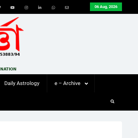
06 Aug, 2026
ook
Twitter
Youtube
Instagram
LinkedIn
Whatsapp
Email
Daily Astrology
e – Archive