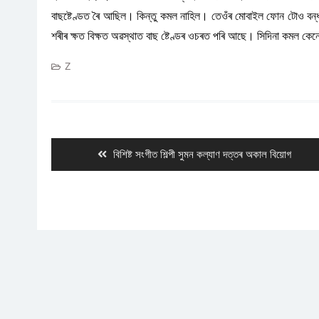
বাছষ্টেণ্ডত ৰৈ আছিল। কিন্তু কমল নাহিল। তেওঁৰ মোবাইল ফোন টোও বন্
শৰীৰ ক্ষত‌ বিক্ষত অৱস্থাত বাছ ষ্টেণ্ডৰ ওচৰত পৰি আছে। সিদিনা কমল 
Z
Post
navigation
Previous
বিশিষ্ট সংগীত শিল্পী সুমন কল্যাণ দত্তৰ অকাল বিয়োগ
post: