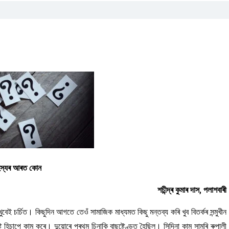
স্যৰ আৰত কোন
শচীন্দ্ৰ কুমাৰ দাস, পলাশবাৰী
েই চৰ্চিত। কিছুদিন আগতে তেওঁ সামাজিক মাধ্যমত কিছু মন্তব্য ‌কৰি খুব বিতৰ্কৰ সন্মুখীন
্ট হিচাপে কাম কৰে। দুয়োৰে প্ৰথম চিনাকি বাছষ্টেণ্ডত হৈছিল। সিদিনা কাম সামৰি ৰুপালী