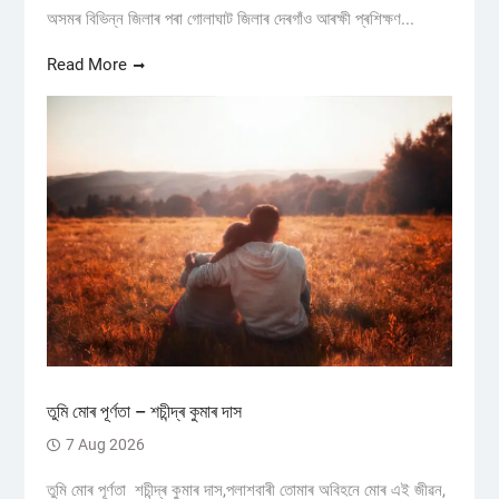
অসমৰ বিভিন্ন জিলাৰ পৰা গোলাঘাট জিলাৰ দেৰগাঁও আৰক্ষী প্ৰশিক্ষণ...
Read More
তুমি মোৰ পূৰ্ণতা – শচীন্দ্ৰ কুমাৰ দাস
7 Aug 2026
তুমি মোৰ পূৰ্ণতা শচীন্দ্ৰ কুমাৰ দাস,পলাশবাৰী তোমাৰ অবিহনে মোৰ এই জীৱন,