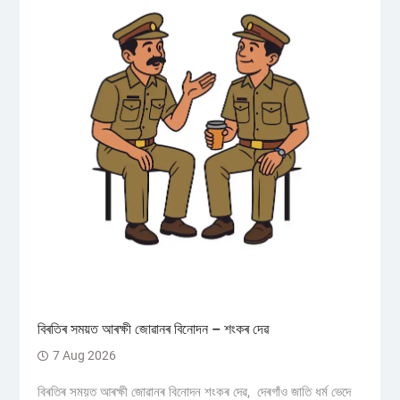
বিৰতিৰ সময়ত আৰক্ষী জোৱানৰ বিনোদন – শংকৰ দেৱ
7 Aug 2026
বিৰতিৰ সময়ত আৰক্ষী জোৱানৰ বিনোদন শংকৰ দেৱ, দেৰগাঁও জাতি ধৰ্ম ভেদে