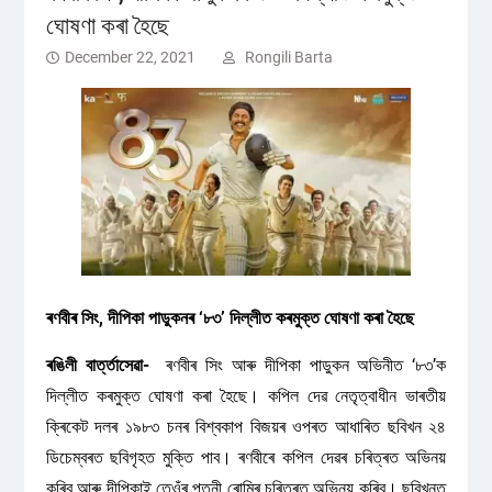
ঘোষণা কৰা হৈছে
December 22, 2021
Rongili Barta
ৰণবীৰ সিং, দীপিকা পাডুকনৰ ‘৮৩’ দিল্লীত কৰমুক্ত ঘোষণা কৰা হৈছে
ৰঙিলী বাৰ্ত্তাসেৱা-
ৰণবীৰ সিং আৰু দীপিকা পাডুকন অভিনীত ‘৮৩’ক
দিল্লীত কৰমুক্ত ঘোষণা কৰা হৈছে। কপিল দেৱ নেতৃত্বাধীন ভাৰতীয়
ক্ৰিকেট দলৰ ১৯৮৩ চনৰ বিশ্বকাপ বিজয়ৰ ওপৰত আধাৰিত ছবিখন ২৪
ডিচেম্বৰত ছবিগৃহত মুক্তি পাব। ৰণবীৰে কপিল দেৱৰ চৰিত্ৰত অভিনয়
কৰিব আৰু দীপিকাই তেওঁৰ পত্নী ৰোমিৰ চৰিত্ৰত অভিনয় কৰিব। ছবিখনত