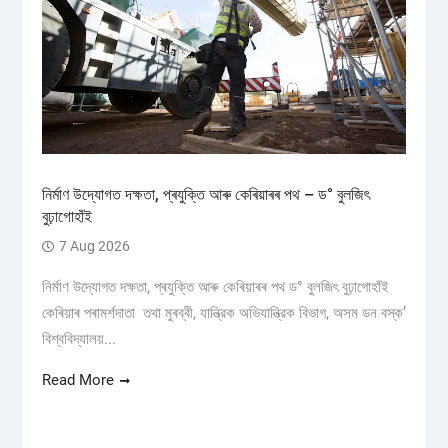
নিৰ্মাণ উদ্যোগত দক্ষতা, প্ৰযুক্তি আৰু কেৰিয়াৰৰ পথ – ড° বুলজিৎ
বুঢ়াগোহাঁই
7 Aug 2026
নিৰ্মাণ উদ্যোগত দক্ষতা, প্ৰযুক্তি আৰু কেৰিয়াৰৰ পথ ড° বুলজিৎ বুঢ়াগোহাঁই
কেৰিয়াৰ পৰামৰ্শদাতা তথা মুৰব্বী, যান্ত্রিক অভিযান্ত্রিক বিভাগ, অসম ডন বস্ক’
বিশ্ববিদ্যালয়...
Read More