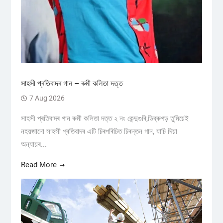
সাহসী প্ৰতিবাদৰ গান – ৰুমী কলিতা দত্ত
7 Aug 2026
সাহসী প্ৰতিবাদৰ গান ৰুমী কলিতা দত্ত ২ নং কেন্দুগুৰি,ডিব্ৰুগড় তুমিয়েই
নহয়জানো সাহসী প্ৰতিবাদৰ এটি চিৰপৰিচিত চিৰন্তন গান, যাচি দিয়া
অন্যায়ৰ...
Read More