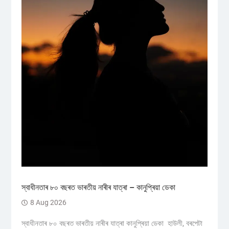
স্বাধীনতাৰ ৮০ বছৰত ভাৰতীয় নাৰীৰ যাত্ৰা – কানুপ্ৰিয়া ডেকা
8 Aug 2026
স্বাধীনতাৰ ৮০ বছৰত ভাৰতীয় নাৰীৰ যাত্ৰা কানুপ্ৰিয়া ডেকা হাউলী, বৰপেটা