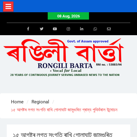
Skip
to
08 Aug, 2026
content
Facebook
Twitter
Youtube
Instagram
LinkedIn
Whatsapp
Email
Home
Regional
১৫ আগষ্টৰ লগত সংগতি ৰাখি গোলাঘাট জামুগুৰিত গ্ৰাম্য পুথিভঁৰাল উন্মোচন
১৫ আগষ্টৰ লগত সংগতি ৰাখি গোলাঘাট জামুগুৰিত