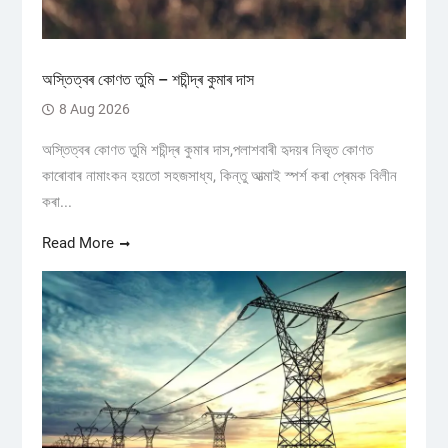
অস্তিত্বৰ কোণত তুমি – শচীন্দ্ৰ কুমাৰ দাস
8 Aug 2026
অস্তিত্বৰ কোণত তুমি শচীন্দ্ৰ কুমাৰ দাস,পলাশবাৰী হৃদয়ৰ নিভৃত কোণত
কাৰোবাৰ নামাংকন হয়তো সহজসাধ্য, কিন্তু আত্মাই স্পৰ্শ কৰা প্ৰেমক বিলীন
কৰা...
Read More