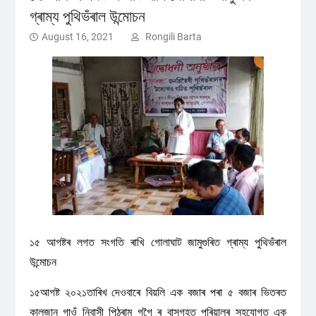
গ্ৰাম্য পুথিভঁৰাল উন্মোচন
August 16, 2021
Rongili Barta
১৫ আগষ্টৰ লগত সংগতি ৰাখি গোলাঘাট জামুগুৰিত গ্ৰাম্য পুথিভঁৰাল
উন্মোচন
১৫আগষ্ট ২০২১তাৰিখ দেওবাৰে বিয়লি এক বজাৰ পৰা ৫ বজাৰ ভিতৰত
কালুজান গাওঁ নিবাসী পিঠুৰাম গগৈ ৰ বাসগৃহত পৰিয়ালৰ সহযোগত এক