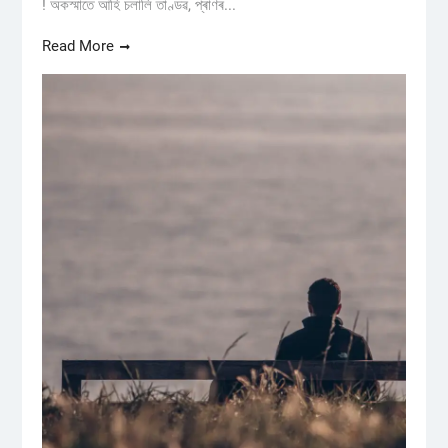
! অকস্মাতে আহি চলালি তাণ্ডৱ, প্ৰাণৰ...
Read More