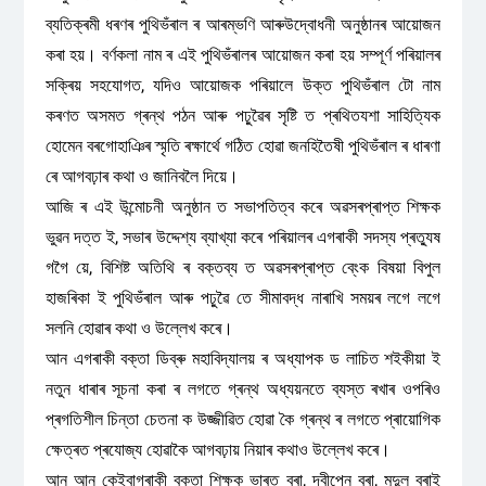
ব্যতিক্ৰমী ধৰণৰ পুথিভঁৰাল ৰ আৰম্ভণি আৰুউদ্বোধনী অনুষ্ঠানৰ আয়োজন
কৰা হয়। বৰ্ণকলা নাম ৰ এই পুথিভঁৰালৰ আয়োজন কৰা হয় সম্পূৰ্ণ পৰিয়ালৰ
সক্ৰিয় সহযোগত, যদিও আয়োজক পৰিয়ালে উক্ত পুথিভঁৰাল টো নাম
কৰণত অসমত গ্ৰন্থ পঠন আৰু পঢ়ুৱৈৰ সৃষ্টি ত প্ৰথিতযশা সাহিত্যিক
হোমেন বৰগোহাঞিৰ স্মৃতি ৰক্ষাৰ্থে গঠিত হোৱা জনহিতৈষী পুথিভঁৰাল ৰ ধাৰণা
ৰে আগবঢ়াৰ কথা ও জানিবলৈ দিয়ে।
আজি ৰ এই উন্মোচনী অনুষ্ঠান ত সভাপতিত্ব কৰে অৱসৰপ্ৰাপ্ত শিক্ষক
ভুৱন দত্ত ই, সভাৰ উদ্দেশ্য ব্যাখ্যা কৰে পৰিয়ালৰ এগৰাকী সদস্য প্ৰত্যুষ
গগৈ য়ে, বিশিষ্ট অতিথি ৰ বক্তব্য ত অৱসৰপ্ৰাপ্ত বে্ংক বিষয়া বিপুল
হাজৰিকা ই পুথিভঁৰাল আৰু পঢ়ুৱৈ তে সীমাবদ্ধ নাৰাখি সময়ৰ লগে লগে
সলনি হোৱাৰ কথা ও উল্লেখ কৰে।
আন এগৰাকী বক্তা ডিব্ৰু মহাবিদ্যালয় ৰ অধ্যাপক ড লাচিত শইকীয়া ই
নতুন ধাৰাৰ সূচনা কৰা ৰ লগতে গ্ৰন্থ অধ্যয়নতে ব্যস্ত ৰখাৰ ওপৰিও
প্ৰগতিশীল চিন্তা চেতনা ক উজ্জীৱিত হোৱা কৈ গ্ৰন্থ ৰ লগতে প্ৰায়োগিক
ক্ষেত্ৰত প্ৰযোজ্য হোৱাকৈ আগবঢ়ায় নিয়াৰ কথাও উল্লেখ কৰে।
আন আন কেইবাগৰাকী বক্তা শিক্ষক ভাৰত বৰা, দ্বীপেন বৰা, মৃদুল বৰাই