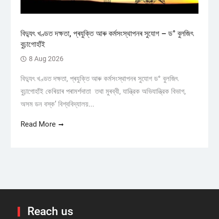
বিদ্যুৎ খণ্ডত দক্ষতা, প্ৰযুক্তি আৰু কৰ্মসংস্থাপনৰ সুযোগ – ড° বুলজিৎ
বুঢ়াগোহাঁই
8 Aug 2026
বিদ্যুৎ খণ্ডত দক্ষতা, প্ৰযুক্তি আৰু কৰ্মসংস্থাপনৰ সুযোগ ড° বুলজিৎ
বুঢ়াগোহাঁই কেৰিয়াৰ পৰামৰ্শদাতা তথা মুৰব্বী, যান্ত্রিক অভিযান্ত্রিক বিভাগ,
অসম ডন বস্ক’ বিশ্ববিদ্যালয়...
Read More
Reach us