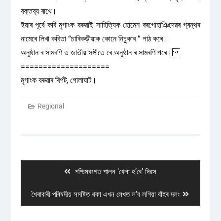
বক্তব্য ৰাখে।
ইয়াৰ পূৰ্বে কবি মৃগাংক বৰুৱাই সাহিত্যিক হোমেন বৰগোহাঞিদেৱৰ গ্ৰন্থৰ
নামেৰে লিখা কবিতা “চাৰিকড়ীয়াক কোনে নিচুকাব ” পাঠ কৰে।
অনুষ্ঠান ৰ সামৰণি ত জাতীয় সঙ্গীতে ৰে অনুষ্ঠান ৰ সামৰণি পৰে।
====================
মৃগাংক বৰুৱাৰ ৰিৰ্পট, গোলাঘাট।
Regional
Post
navigation
Previous
পশ্চিমবংগত পালন ‘খেলা হ’বে’ দিৱস
post:
Next
খৈৰাবাৰী পৰিষদীয় সমষ্টিত থকা এখন লেখত ল’ব লগিয়া বাঁহৰ দলং
post: