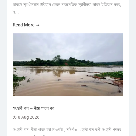
ভাৰতৰ স্বাধীনতাৰ ইতিহাস কেৱল ৰাজনৈতিক স্বাধীনতা লাভৰ ইতিহাস নহয়;
ই...
Read More
সংহাৰী বান – ৰীমা গায়ন বৰা
8 Aug 2026
সংহাৰী বান ৰীমা গায়ন বৰা নাওকটা , মৰিগাঁও হেৰৌ বান ৰূপী সংহাৰী প্ৰলয়