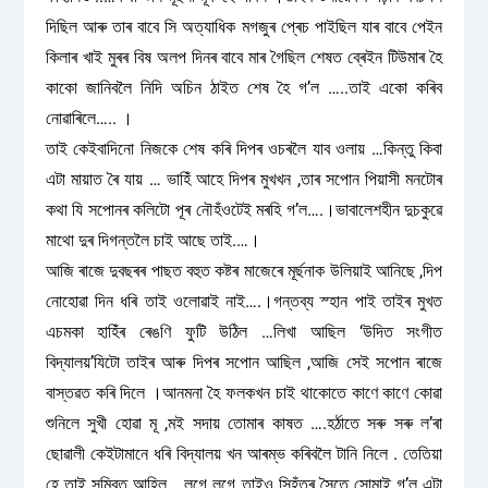
দিছিল আৰু তাৰ বাবে সি অত্যাধিক মগজুৰ প্ৰেচ পাইছিল যাৰ বাবে পেইন
কিলাৰ খাই মুৰৰ বিষ অলপ দিনৰ বাবে মাৰ গৈছিল শেষত ব্ৰেইন টিউমাৰ হৈ
কাকো জানিবলৈ নিদি অচিন ঠাইত শেষ হৈ গ’ল …..তাই একো কৰিব
নোৱাৰিলে…..‌ ।
তাই কেইবাদিনো নিজকে শেষ কৰি দিপৰ ওচৰলৈ যাব ওলায় …কিন্তু কিবা
এটা মায়াত ৰৈ যায় … ভাহিঁ আহে দিপৰ মুখখন ,তাৰ সপোন পিয়াসী মনটোৰ
কথা যি সপোনৰ কলিটো পূৰ নৌহঁওটেই মৰহি গ’ল….।ভাবালেশহীন দুচকুৱে
মাথো দুৰ দিগন্তলৈ চাই আছে তাই.…।
আজি ৰাজে দুবছৰৰ পাছত বহুত কষ্টৰ মাজেৰে মূৰ্ছনাক উলিয়াই আনিছে ,দিপ
নোহোৱা দিন ধৰি তাই ওলোৱাই নাই….।গন্তব্য স্হান পাই তাইৰ মুখত
এচমকা হাহিঁৰ ৰেঙণি ফুটি উঠিল …লিখা আছিল ‘উদিত সংগীত
বিদ্যালয়’যিটো তাইৰ আৰু দিপৰ সপোন আছিল ,আজি সেই সপোন ৰাজে
বাস্তৱত কৰি দিলে ।আনমনা হৈ ফলকখন চাই থাকোতে কাণে কাণে কোৱা
শুনিলে সুখী হোৱা মূ ,মই সদায় তোমাৰ কাষত ….হৰ্ঠাতে সৰু সৰু ল’ৰা
ছোৱালী কেইটামানে ধৰি বিদ্যালয় খন আৰম্ভ কৰিবলৈ টানি নিলে . তেতিয়া
হে তাই সম্বিত আহিল …লগে লগে তাইও সিহঁতৰ সৈতে সোমাই গ’ল এটা