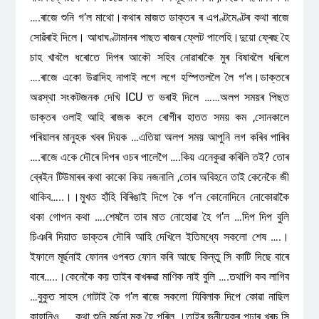
….ৰাজে শুনি গ’ল মাথো।কথাৰ মাজত ডাক্তৰ ৰ এপণ্টমেণ্টৰ কথা ৰাজে
সোৱঁৰাই দিলে। আধাঘণ্টামানৰ পাছত ৰাজৰ ফ্লেট পালেহি।দুয়ো ফ্ৰেছ হৈ
চাহ খাবলৈ ধৰোতে দিপৰ আকৌ সহিব নোৱাৰাকৈ মুৰ বিষাবলৈ ধৰিলে
….ৰাজে একো উৱাদিহ নাপাই লগে লগে হস্পিতললৈ লৈ গ’ল।ডাক্তৰে
অৱস্থা সংকটজনক দেখি ICU ত ভৰাই দিলে ……অলপ সময়ৰ পিছত
ডাক্তৰ ওলাই আহি ৰাজক কলে ৰোগীৰ হাতত সময় কম ,সোনকালে
পৰিয়ালৰ মানুহক খবৰ দিয়ক …এতিয়া অলপ সময় আপুনি লগ কৰিব পাৰিব
….ৰাজে একে দৌৰে দিপৰ ওচৰ পালেগৈ ….কিয় এনেকুৱা কৰিলি তই? তোৰ
ব্ৰেইন টিউমাৰৰ কথা কাকো কিয় নজনালি ,তোৰ অবিহনে তাই কেনেকৈ জী
থাকিব…..।।মুখত হাঁহি বিৰিঙাই দিপে কৈ গ’ল কোনোদিনে নোকোৱাকৈ
থকা গোপন কথা ….শেষলৈ তাৰ মাত নোহোৱা হৈ গ’ল …দিপ দিপ বুলি
চিঞৰি দিয়াত ডাক্তৰ দৌৰি আহি দেখিলে ইতিমধ্যে সকলো শেষ ….।
ইফালে মূৰ্ছনাই ফোনৰ ওপৰত ফোন কৰি আছে কিন্তু সি কাটি দিছে বাৰে
বাৰে…..।কেনেকৈ কয় তাইৰ বাখৰুৱা মাণিক নাই বুলি ….তথাপি কব লাগিব
…বুকুত সাহস গোটাই কৈ গ’ল ৰাজে সকলো যিবিলাক দিপে কোৱা নাছিল
কাহানিও ..…কথা শুনি মূৰ্ছনা মূক হৈ পৰিল ।তাইৰ ভনীয়েকৰ পঢ়াৰ খৰচ সি