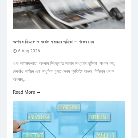
অপৰাধ নিয়ন্ত্ৰণত সংবাদ মাধ্যমৰ ভূমিকা – শংকৰ দেৱ
6 Aug 2026
এক আলোকপাত অপৰাধ নিয়ন্ত্ৰণত সংবাদ মাধ্যমৰ ভূমিকা শংকৰ দেৱ,
দেৰগাঁও আজিৰ এই আধুনিক যুগত দেশৰ প্ৰতিটো অঞ্চল বিভিন্ন ধৰণৰ
অপৰাধ,...
Read More