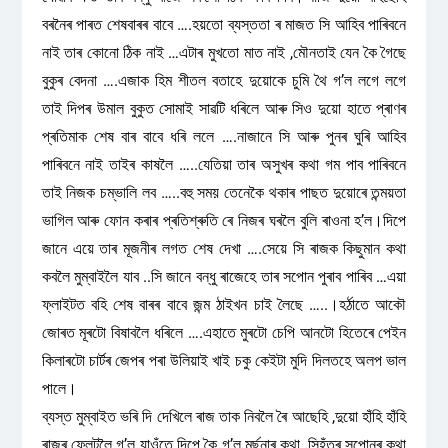
বৰনৈৰ পাৰত শেষবাৰৰ বাবে ….হয়তো ব্যস্ততা ৰ মাজত সি আহিব পাৰিবনে
নাই তাৰ কোনো ঠিক নাই …এটাৰ মুখতো মাত নাই ,মৌনতাই যেন কৈ গৈছে
বুকুৰ বেদনা ….এজাক হিম শীতল বতাহে দুয়োকে চুমি থৈ গ’ল লগে লগে
তাই দিপৰ উমাল বুকুত সোমাই সাৱটি ধৰিলে আৰু সিও দুয়ো হাতে প্ৰাণৰ
প্ৰতিমাক শেষ বাৰ বাবে ধৰি ললে ….নাজানে সি আৰু পুনৰ ঘুৰি আহিব
পাৰিবনে নাই তাইৰ কাষলৈ …..যেতিয়া তাৰ অসুখৰ কথা গম পাব পাৰিবনে
তাই নিজক চম্ভালি লব …..বহু সময় তেনেকৈ থকাৰ পাছত দুয়োৰে তন্ময়তা
ভাগিল আৰু ফোন কৰাৰ প্ৰতিশ্ৰুতি ৰে নিজৰ ঘৰলৈ বুলি ৰাওনা হ’ল।দিপে
জানে এয়ে তাৰ মূজনীৰ লগত শেষ দেখা ….সেয়ে সি ৰাজক কিছুমান কথা
কবলৈ মুম্বাইলৈ যাব ..সি জানে বন্ধু ৰাজেহে তাৰ সপোন পুৰাব পাৰিব …এয়া
ফ্লাইটত বহি শেষ বাৰৰ বাবে জন্ম ঠাইখন চাই লৈছে …..।হৰ্ঠাতে আকৌ
জোৰত মূৰটো বিষাবলৈ ধৰিলে ….এহাতে মুৰটো চেপি আনটো হিতেৰে পেইন
কিলাৰটো চাৰ্টৰ জেপৰ পৰা উলিয়াই খাই চকু কেইটা মুদি দিলতহে অলপ ভাল
পালে।
ব্যস্ত মুম্বাইত ভৰি দি দেখিলে ৰাজ তাক নিবলৈ ৰৈ আছেহি ,দুয়ো হাঁহি হাঁহি
ৰাজৰ ফ্লেটলৈ গ’ল যাওঁতে দিপে কৈ গ’ল মূৰ্ছনাৰ কথা ,সিহঁতৰ সপোনৰ কথা