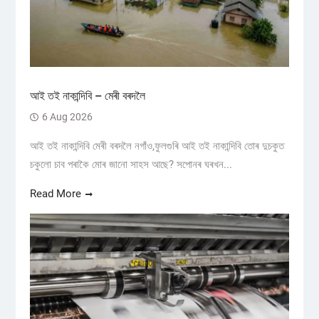
আই তই নাকান্দিবি – মেৰী বৰদলৈ
6 Aug 2026
আই তই নাকান্দিবি মেৰী বৰদলৈ নগাঁও,ফুলগুৰি আই তই নাকান্দিবি তোৰ দুচকুত
চকুলো চাব পৰাকৈ মোৰ জানো সাহস আছে? সপোনৰ ঘৰখন...
Read More