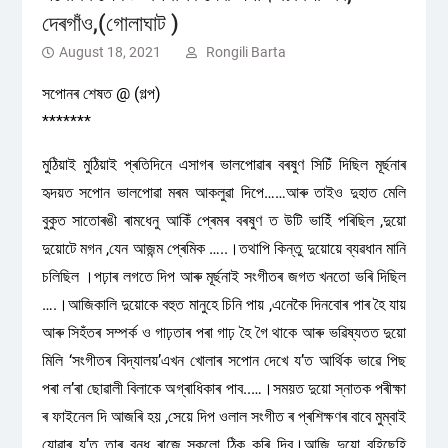
দেৰগাঁও,(গোলাঘাট )
August 18, 2021
Rongili Barta
সপোনৰ শেষত @ (গল্প)
*******
মুঠিয়াই মুঠিয়াই প্ৰতিদিনে এসাগৰ ভালপোৱাৰ বৰষুণ সিচিঁ দিছিল মূৰ্ছনাৰ
হৃদয়ত সপোন ভালপোৱা মৰম আকলুৱা দিপে……আৰু তাইও দুহাত মেলি
বুকুত সাতোৰঙী ৰামধেনু আকিঁ প্ৰেমৰ বৰষুণ ত উটি ভাহিঁ পৰিছিল ,দুয়ো
দুয়োটে মগন ,যেন আজন্ম প্ৰেমিক …..।তথাপি কিন্তু দুয়োয়ে ব্যৱধান মানি
চলিছিল ।পঢ়াৰ লগতে দিপ আৰু মূৰ্ছনাই সংগীতৰ জগত খনতো ভৰি দিছিল
….।আজিকালি দুয়োকে বহুত মানুহে চিনি পায় ,এনেকৈ দিনবোৰ পাৰ হৈ যায়
আৰু সিহঁতৰ সম্পৰ্ক ও গাঢ়তাৰ পৰা গাঢ় হৈ গৈ থাকে আৰু ভৱিষ্যতত দুয়ো
মিলি ‘সংগীতৰ বিদ্যালয়’এখন খোলাৰ সপোন দেখে য’ত আৰ্থিক ভাৱে পিছ
পৰা ল’ৰা ছোৱালী বিলাকে অগ্ৰাধিকাৰ পাব..…।সময়ত দুয়ো স্নাতক পৰীক্ষা
ৰ ফাইনেল দি আজৰি হয় ,সেয়ে দিপ ওলাল সংগীত ৰ প্ৰশিক্ষণৰ বাবে মুম্বাই
যোৱাৰ য’ত তাৰ বন্ধু ৰাজে সকলো ঠিক কৰি দিব।আজি দুয়ো বহিছেহি