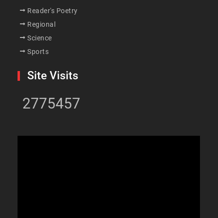
Reader's Poetry
Regional
Science
Sports
Site Visits
2775457