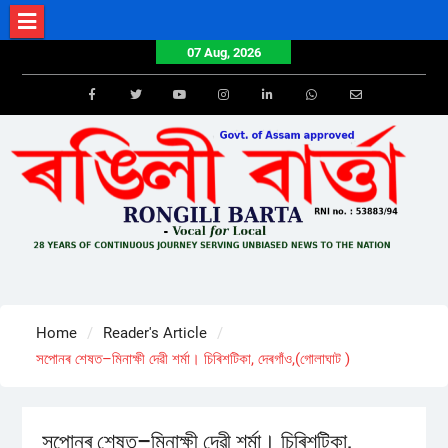
Skip
to
07 Aug, 2026
content
Facebook
Twitter
Youtube
Instagram
LinkedIn
Whatsapp
Email
Home
Reader's Article
সপোনৰ শেষত–মিনাক্ষী দেৱী শৰ্মা। চিৰিশটিকা, দেৰগাঁও,(গোলাঘাট )
সপোনৰ শেষত–মিনাক্ষী দেৱী শৰ্মা। চিৰিশটিকা,