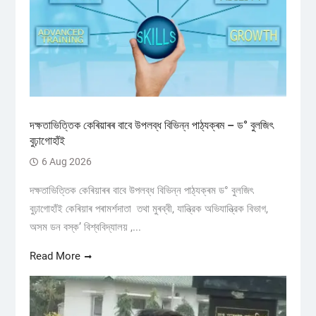
দক্ষতাভিত্তিক কেৰিয়াৰৰ বাবে উপলব্ধ বিভিন্ন পাঠ্যক্ৰম – ড° বুলজিৎ
বুঢ়াগোহাঁই
6 Aug 2026
দক্ষতাভিত্তিক কেৰিয়াৰৰ বাবে উপলব্ধ বিভিন্ন পাঠ্যক্ৰম ড° বুলজিৎ
বুঢ়াগোহাঁই কেৰিয়াৰ পৰামৰ্শদাতা তথা মুৰব্বী, যান্ত্রিক অভিযান্ত্রিক বিভাগ,
অসম ডন বস্ক’ বিশ্ববিদ্যালয় ,...
Read More