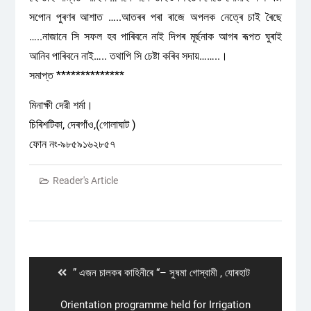
সপোন পুৰণৰ আশাত …..আতৰৰ পৰা ৰাজে অপলক নেত্ৰে চাই ৰৈছে
…..নাজানে সি সফল হব পাৰিবনে নাই দিপৰ মূৰ্ছনাক আগৰ ৰূপত ঘুৰাই
আনিব পাৰিবনে নাই….. তথাপি সি চেষ্টা কৰিব সদায়……..।
সমাপ্ত **************
মিনাক্ষী দেৱী শৰ্মা।
চিৰিশটিকা, দেৰগাঁও,(গোলাঘাট )
ফোন নং-৯৮৫৯১৬২৮৫৭
Reader's Article
Post
navigation
Previous
” এজন চালকৰ কাহিনীৰে “– সুষমা গোস্বামী , যোৰহাট
post:
Next
Orientation programme held for Irrigation