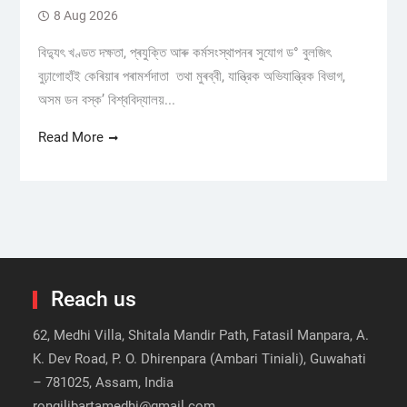
8 Aug 2026
বিদ্যুৎ খণ্ডত দক্ষতা, প্ৰযুক্তি আৰু কৰ্মসংস্থাপনৰ সুযোগ ড° বুলজিৎ
বুঢ়াগোহাঁই কেৰিয়াৰ পৰামৰ্শদাতা তথা মুৰব্বী, যান্ত্রিক অভিযান্ত্রিক বিভাগ,
অসম ডন বস্ক’ বিশ্ববিদ্যালয়...
Read More
Reach us
62, Medhi Villa, Shitala Mandir Path, Fatasil Manpara, A.
K. Dev Road, P. O. Dhirenpara (Ambari Tiniali), Guwahati
– 781025, Assam, India
rongilibartamedhi@gmail.com