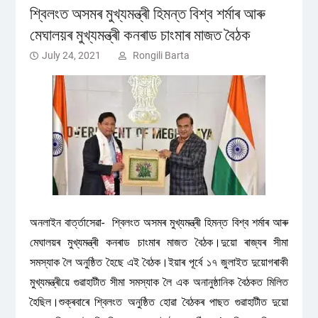
শ্বিলংত অসমৰ মুখ্যমন্ত্ৰী হিমন্ত বিশ্ব শৰ্মাৰ আৰু
মেঘালয়ৰ মুখ্যমন্ত্ৰী কনৰাড চাংমাৰ মাজত বৈঠক
July 24, 2021
Rongili Barta
অনলাইন বাৰ্ত্তাসেৱা- শ্বিলংত অসমৰ মুখ্যমন্ত্ৰী হিমন্ত বিশ্ব শৰ্মাৰ আৰু
মেঘালয়ৰ মুখ্যমন্ত্ৰী কনৰাড চাংমাৰ মাজত বৈঠক।দুয়ো ৰাজ্যৰ সীমা
সমস্যাক লৈ অনুষ্ঠিত হৈছে এই বৈঠক।ইয়াৰ পূৰ্বে ১৭ জুলাইত দুয়োগৰাকী
মুখ্যমন্ত্ৰীয়ে গুৱাহাটীত সীমা সমস্যাক লৈ এক অনানুষ্ঠানিক বৈঠকত মিলিত
হৈছিল।শুক্ৰবাৰে শ্বিলংত অনুষ্ঠিত হোৱা বৈঠকৰ পাছত গুৱাহাটীত দুয়ো