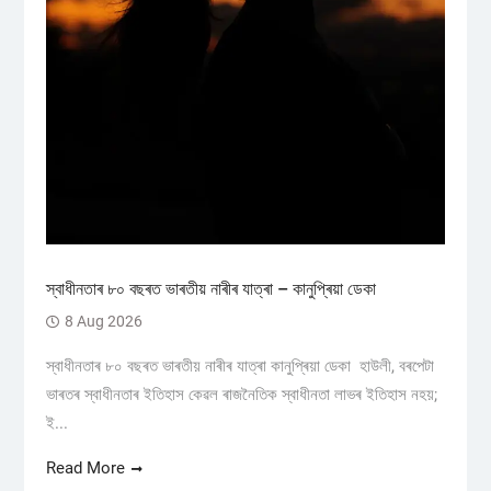
স্বাধীনতাৰ ৮০ বছৰত ভাৰতীয় নাৰীৰ যাত্ৰা – কানুপ্ৰিয়া ডেকা
8 Aug 2026
স্বাধীনতাৰ ৮০ বছৰত ভাৰতীয় নাৰীৰ যাত্ৰা কানুপ্ৰিয়া ডেকা হাউলী, বৰপেটা
ভাৰতৰ স্বাধীনতাৰ ইতিহাস কেৱল ৰাজনৈতিক স্বাধীনতা লাভৰ ইতিহাস নহয়;
ই...
Read More