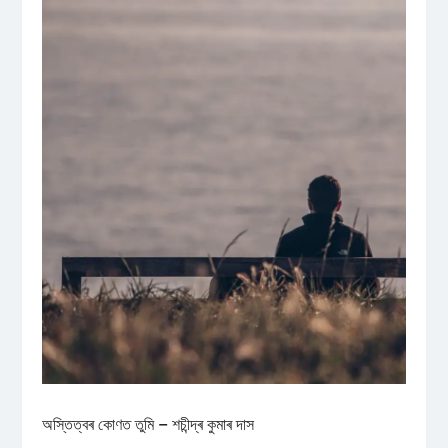
অস্তিত্বৰ কোণত তুমি – শচীন্দ্ৰ কুমাৰ দাস