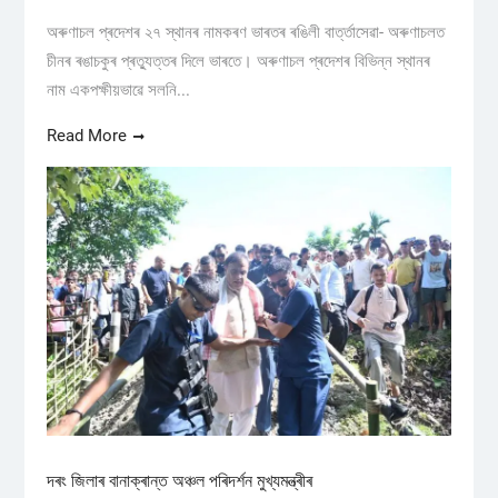
অৰুণাচল প্ৰদেশৰ ২৭ স্থানৰ নামকৰণ ভাৰতৰ ৰঙিলী বাৰ্ত্তাসেৱা- অৰুণাচলত
চীনৰ ৰঙাচকুৰ প্ৰত্যুত্তৰ দিলে ভাৰতে। অৰুণাচল প্ৰদেশৰ বিভিন্ন স্থানৰ
নাম একপক্ষীয়ভাৱে সলনি...
Read More
দৰং জিলাৰ বানাক্ৰান্ত অঞ্চল পৰিদৰ্শন মুখ্যমন্ত্ৰীৰ