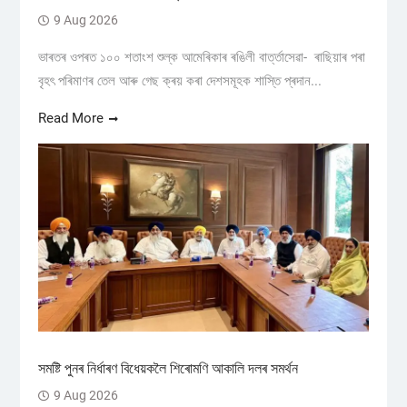
9 Aug 2026
ভাৰতৰ ওপৰত ১০০ শতাংশ শুল্ক আমেৰিকাৰ ৰঙিলী বাৰ্ত্তাসেৱা- ৰাছিয়াৰ পৰা
বৃহৎ পৰিমাণৰ তেল আৰু গেছ ক্ৰয় কৰা দেশসমূহক শাস্তি প্ৰদান...
Read More
সমষ্টি পুনৰ নিৰ্ধাৰণ বিধেয়কলৈ শিৰোমণি আকালি দলৰ সমর্থন
9 Aug 2026