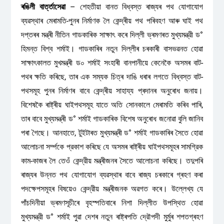
ৰঙিলী বাৰ্ত্তাসেৱা
– শেহতীয়া বানত বিধ্বস্ত ৰাজ্যৰ পথ যোগাযোগ
ব্যৱস্থাৰ মেৰামতি-পুনৰ নিৰ্মাণক লৈ কেন্দ্ৰীয় পথ পৰিবহণ আৰু ঘাই পথ
দপ্তৰৰ মন্ত্ৰী নীতিন গাডকাৰিক সাক্ষাৎ কৰে দিল্লী ভ্ৰমণৰত মুখ্যমন্ত্রী ড°
হিমন্ত বিশ্ব শৰ্মাই। গাডকাৰিৰ নতুন দিল্লীৰ চৰকাৰী বাসভৱনত হোৱা
সাক্ষাৎকালত মুখমন্ত্ৰী ড০ শৰ্মাই সংহাৰী বানপানীয়ে কেনেকৈ অসমৰ বাট-
পথৰ ক্ষতি কৰিছে, তাৰ এক সম্যক চিত্ৰ দাঙি ধৰাৰ লগতে বিধ্বস্ত বাট-
পথসমূহ পুনৰ নিৰ্মাণৰ বাবে কেন্দ্ৰীয় সাহায্য প্ৰদানৰ অনুৰোধ জনায়।
বিশেষকৈ ৰাষ্ট্ৰীয় ঘাইপথসমূহ যাতে অতি সোনকালে মেৰামতি কৰিব পাৰি,
তাৰ বাবে মুখ্যমন্ত্ৰী ড° শৰ্মাই গাডকাৰিক বিশেষ অনুৰোধ জনোৱা বুলি জানিব
পৰা গৈছে। আনহাতে, টুইটাৰত মুখ্যমন্ত্ৰী ড° শৰ্মাই গাডকাৰিৰ সৈতে হোৱা
আলোচনা সৰ্ম্পকে প্রকাশ কৰিছে যে অসমৰ ৰাষ্ট্ৰীয় ঘাইপথসমূহৰ সামগ্রিক
কাম-কাজৰ লৈ তেওঁ কেন্দ্রীয় মন্ত্ৰীজনৰ সৈতে আলোচনা কৰিছে। তদুপৰি
ৰাজ্যৰ উন্নত পথ যোগাযোগ ব্যৱস্থাৰ বাবে ৰাজ্য চৰকাৰে গ্ৰহণ কৰা
পদক্ষেপসমূহৰ বিষয়েও কেন্দ্রীয় মন্ত্ৰীজনক অৱগত কৰে। উল্লেখ্য যে
পাঁচদিনীয়া ভ্ৰমণসূচীৰে বৃহস্পতিবাৰে নিশা দিল্লীত উপস্থিত হোৱা
মুখ্যমন্ত্রী ড° শৰ্মাই পুৱা দেশৰ নতুন ৰাষ্ট্ৰপতি দ্রৌপদী মুৰ্মুৰ শপতগ্ৰহণ