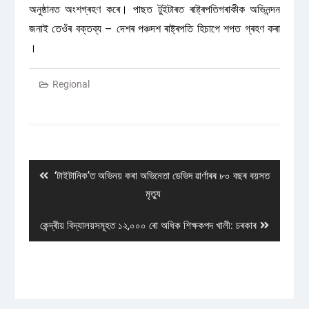
অনুষ্ঠানত অংশগ্ৰহণ কৰে। পাছত টুইটাৰত ৰাষ্ট্ৰপতিগৰাকীক অভিনন্দন
জনাই তেওঁৰ বক্তব্য – দেশৰ পঞ্চদশ ৰাষ্ট্ৰপতি হিচাপে শপত গ্ৰহণ কৰা
।
Regional
Post
navigation
Previous
‘টাইটানিক’ত অভিনয় কৰা অভিনেতা ডেভিদ ৱাৰ্ণাৰৰ ৮০ বছৰ বয়সত
post:
মৃত্যু
Next
কেন্দ্ৰীয় বিদ্যালয়সমূহত ১২,০০০ ৰো অধিক শিক্ষকপদ খালী: চৰকাৰ
post: