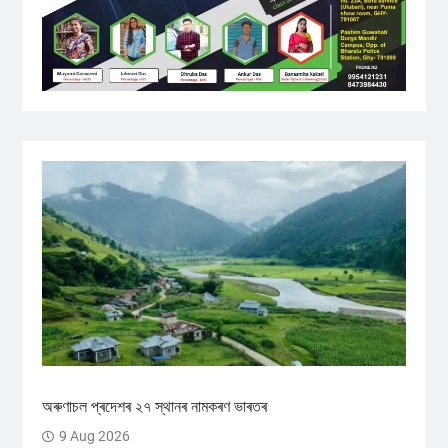
অৰুণাচল প্ৰদেশৰ ২৭ স্থানৰ নামকৰণ ভাৰতৰ
9 Aug 2026