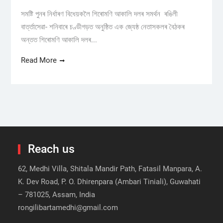
সমষ্টি পুনৰ নিৰ্ধাৰণ বিধেয়কলৈ শিৰোমণি আকালি দলৰ সমর্থন ৰঙিলী
বাৰ্ত্তাসেৱা- শনিবাৰে চণ্ডীগড়ত অনুষ্ঠিত এক জ্যেষ্ঠ নেতাসকলৰ বৈঠকৰ
অন্তত শিৰোমণি আকালি দলৰ...
Read More
Reach us
62, Medhi Villa, Shitala Mandir Path, Fatasil Manpara, A.
K. Dev Road, P. O. Dhirenpara (Ambari Tiniali), Guwahati
– 781025, Assam, India
rongilibartamedhi@gmail.com