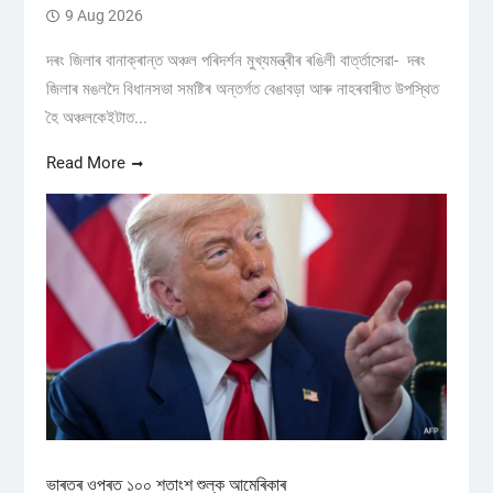
9 Aug 2026
দৰং জিলাৰ বানাক্ৰান্ত অঞ্চল পৰিদৰ্শন মুখ্যমন্ত্ৰীৰ ৰঙিলী বাৰ্ত্তাসেৱা- দৰং
জিলাৰ মঙলদৈ বিধানসভা সমষ্টিৰ অন্তৰ্গত বেঙাবড়া আৰু নাহৰবাৰীত উপস্থিত
হৈ অঞ্চলকেইটাত...
Read More
ভাৰতৰ ওপৰত ১০০ শতাংশ শুল্ক আমেৰিকাৰ