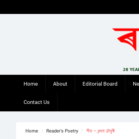
Skip
to
content
Home
About
Editorial Board
N
Contact Us
Home
Reader's Poetry
শীত – বন্দনা চৌধুৰী