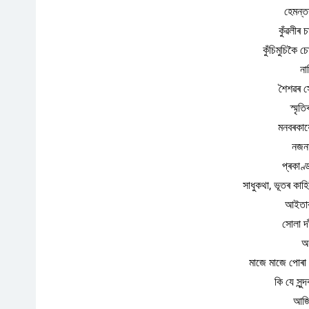
হেমন্ত
কুঁৱলীৰ
কুঁচিমুচিকৈ
না
শৈশৱৰ সো
স্মৃত
মনবৰকায়ে
নজনা
প্ৰকাণ্
সাধুকথা, ভূতৰ কাহ
আইতাৰ
সোলা দা
অ
মাজে মাজে পোৰা 
কি যে সুন্
আজি