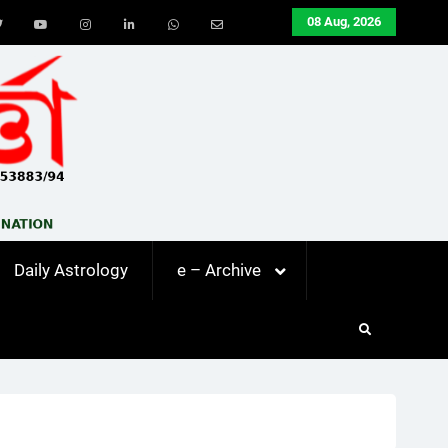
08 Aug, 2026
ook
Twitter
Youtube
Instagram
LinkedIn
Whatsapp
Email
Daily Astrology
e – Archive