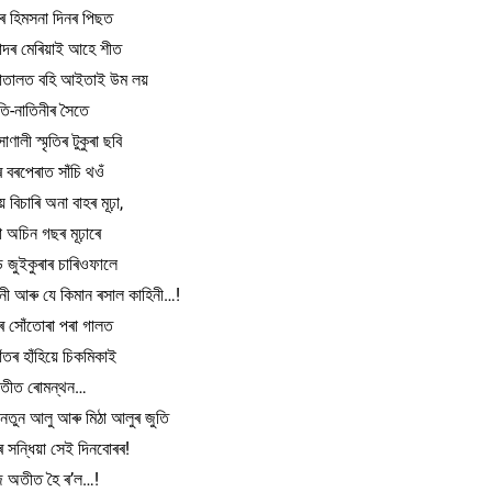
ৰ হিমসনা দিনৰ পিছত
 চাদৰ মেৰিয়াই আহে শীত
 চোতালত বহি আইতাই উম লয়
তি-নাতিনীৰ সৈতে
ণালী স্মৃতিৰ টুকুৰা ছবি
িৰ বৰপেৰাত সাঁচি থওঁ
 বিচাৰি অনা বাহৰ মূঢ়া,
 অচিন গছৰ মূঢ়াৰে
ড জুইকুৰাৰ চাৰিওফালে
িনী আৰু যে কিমান ৰসাল কাহিনী…!
 সোঁতোৰা পৰা গালত
ঁতৰ হাঁহিয়ে চিকমিকাই
তীত ৰোমন্থন…
নতুন আলু আৰু মিঠা আলুৰ জুতি
দৰ সন্ধিয়া সেই দিনবোৰৰ!
 অতীত হৈ ৰ’ল…!