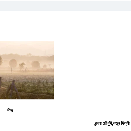
শীত
বন্দনা চৌধুৰী,নতুন দিল্লী