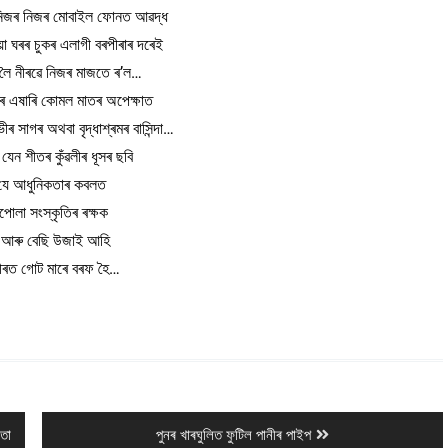
া নিজৰ নিজৰ মোবাইল ফোনত আৱদ্ধ
 ঘৰৰ চুকৰ এলাগী বৰপীৰাৰ দৰেই
ুত লৈ নীৰৱে নিজৰ মাজতে ৰ’ল…
াৰ এষাৰি কোমল মাতৰ অপেক্ষাত
ৰ সাগৰ অথবা বৃদ্ধাশ্ৰমৰ বাসিন্দা…
ন শীতৰ কুঁৱলীৰ ধূসৰ ছবি
যে আধুনিকতাৰ কবলত
োলা সংস্কৃতিৰ ৰক্ষক
 আৰু বেছি উজাই আহি
ভীৰত গোট মাৰে বৰফ হৈ…
Next
তা
পুনৰ খাৰঘুলিত ফুটিল পানীৰ পাইপ