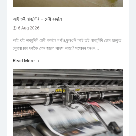
আই তই নাকান্দিবি – মেৰী বৰদলৈ
6 Aug 2026
আই তই নাকান্দিবি মেৰী বৰদলৈ নগাঁও,ফুলগুৰি আই তই নাকান্দিবি তোৰ দুচকুত
চকুলো চাব পৰাকৈ মোৰ জানো সাহস আছে? সপোনৰ ঘৰখন...
Read More