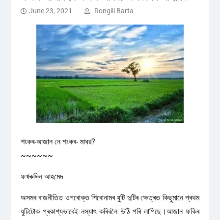
June 23, 2021
Rongili Barta
শংকৰ-আজান নে শংকৰ- মাধৱ?
~~~~~~
ফখৰুদ্দিন আহমেদ
অসমৰ ৰাজনীতিত ওপৰোক্ত শিৰোনামৰ যুটি দুটিৰ ক্ষেত্ৰত কিছুমানে প্ৰথম
যুটিটোক প্ৰকাশ্যভাবেই নস্যাৎ কৰিবলৈ উঠি পৰি লাগিছে।আজান ফকিৰ