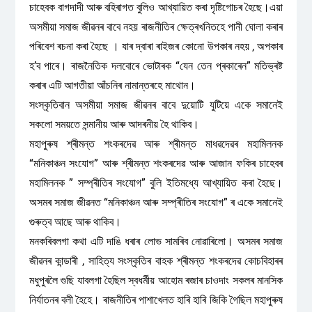
চাহেবক বাগদাদী আৰু বহিৰাগত বুলিও আখ্যায়িত কৰা দৃষ্টিগোচৰ হৈছে।এয়া
অসমীয়া সমাজ জীৱনৰ বাবে নহয় ৰাজনীতিৰ ক্ষেত্ৰখনিতহে পানী ঘোলা কৰাৰ
পৰিবেশ ৰচনা কৰা হৈছে । যাৰ দ্বাৰা ৰাইজৰ কোনো উপকাৰ নহয় , অপকাৰ
হ’ব পাৰে। ৰাজনৈতিক দলবোৰে ভোটাৰক “যেন তেন প্ৰকাৰেন” মতিভ্ৰষ্ট
কৰাৰ এটি আগতীয়া আঁচনিৰ নামান্তৰহে মাথোন।
সংস্কৃতিবান অসমীয়া সমাজ জীৱনৰ বাবে দুয়োটি যুটিয়ে একে সমানেই
সকলো সময়তে সন্মানীয় আৰু আদৰনীয় হৈ থাকিব।
মহাপুৰুষ শ্ৰীমন্ত শংকৰদেৱ আৰু শ্ৰীমন্ত মাধৱদেৱৰ মহামিলনক
“মনিকাঞ্চন সংযোগ” আৰু শ্ৰীমন্ত শংকৰদেৱ আৰু আজান ফকিৰ চাহেবৰ
মহামিলনক ” সম্প্ৰীতিৰ সংযোগ” বুলি ইতিমধ্যে আখ্যায়িত কৰা হৈছে।
অসমৰ সমাজ জীৱনত “মনিকাঞ্চন আৰু সম্প্ৰীতিৰ সংযোগ” ৰ একে সমানেই
গুৰুত্ব আছে আৰু থাকিব।
মনকৰিবলগা কথা এটি দাঙি ধৰাৰ লোভ সামৰিব নোৱাৰিলো। অসমৰ সমাজ
জীৱনৰ কান্ডাৰী , সাহিত্য সংস্কৃতিৰ বাহক শ্ৰীমন্ত শংকৰদেৱ কোচবিহাৰৰ
মধুপুৰলৈ গুছি যাবলগা হৈছিল স্বধৰ্মীয় আহোম ৰজাৰ চাওদাং সকলৰ মানসিক
নিৰ্যাতনৰ বলী হৈহে। ৰাজনীতিৰ পাশাখেলত হাৰি হাৰি জিকি গৈছিল মহাপুৰুষ