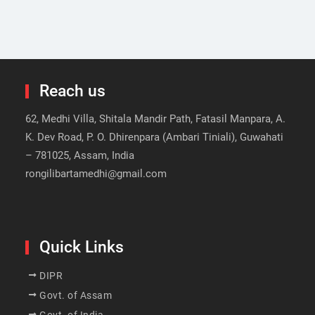
Reach us
62, Medhi Villa, Shitala Mandir Path, Fatasil Manpara, A.
K. Dev Road, P. O. Dhirenpara (Ambari Tiniali), Guwahati
– 781025, Assam, India
rongilibartamedhi@gmail.com
Quick Links
DIPR
Govt. of Assam
Govt. of India