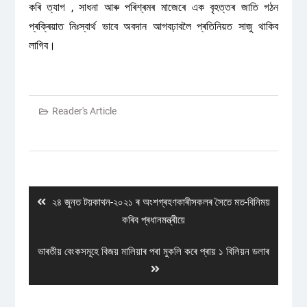
কৰি ত্যাগ , সাধনা আৰু পৰিশ্ৰমৰ মাজেৰে এক বৃহত্তৰ জাতি গঠন
প্ৰক্ৰিয়াত নিঃস্বাৰ্থ ভাবে অবদান আগবঢ়াবলৈ প্ৰতিনিয়ত সাজু থাকিব
লাগিব।
Reader's Article
Post
navigation
Previous
২৪ জুনত টয়কাথন-২০২১ ৰ অংশগ্ৰহণকাৰীসকলৰ সৈতে মত-বিনিময়
post:
কৰিব প্ৰধানমন্ত্ৰীয়ে
Next
ভাৰতীয় বেংকসমূহে বিজয় মালিয়াৰ পৰা মুকলি কৰে প্ৰায় ১ বিলিয়ন ডলাৰ
post: