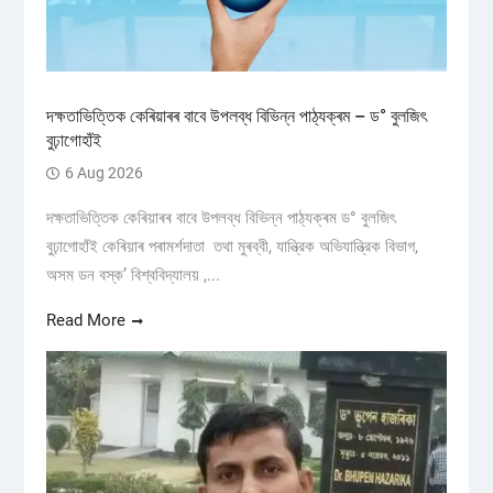
দক্ষতাভিত্তিক কেৰিয়াৰৰ বাবে উপলব্ধ বিভিন্ন পাঠ্যক্ৰম – ড° বুলজিৎ
বুঢ়াগোহাঁই
6 Aug 2026
দক্ষতাভিত্তিক কেৰিয়াৰৰ বাবে উপলব্ধ বিভিন্ন পাঠ্যক্ৰম ড° বুলজিৎ
বুঢ়াগোহাঁই কেৰিয়াৰ পৰামৰ্শদাতা তথা মুৰব্বী, যান্ত্রিক অভিযান্ত্রিক বিভাগ,
অসম ডন বস্ক’ বিশ্ববিদ্যালয় ,...
Read More