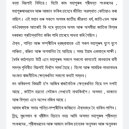
বন্যা বিয়পাই নিদিয়ে। যিটো কাম মহাপুৰুষ শ্ৰীমন্ত শংকৰদেৱ ,
মহাপুৰুষাধৱদেব আৰু আজান ফকিৰ চাহেবে জীবিত অৱস্থাত কেতিয়াও কৰা
নাছিল। এই মহান গুৰু সকলে অসমৰ জাতীয় জীৱনত ধৰ্ম, জাতি-ভেদ আৰু
বৰ্ন-বৈষম্যক আতৰাই কি দৰে বৃহত্তৰ অসম আৰু অসমীয়া জাতিক বিশ্বৰ
দৰবাৰত প্ৰতিস্থাপিত কৰিব পাৰি তাৰেহে সাধনা কৰি গৈছিল।
ঐক্য , শান্তি আৰু সম্প্ৰীতিৰ ধ্বজ্বাবাহক এই সকল মহাপুৰুষ যুগে যুগে
লাঞ্চিত , বঞ্চিত আৰু অপমানিত হৈ আহিছে। সময় ইয়াৰ একমাত্ৰ সাক্ষী।
ধৈৰ্যৰ কাঠগড়াত উঠি এনে মহাপুৰুষ সকলে সকলো কালতেই মানবতাৰ বানী
সমগ্ৰ পৃথিবীত বিয়পাই দিবলৈ সমৰ্থ হৈছে। হিংসা আৰু সাময়িক লাভালাভৰ
অংকত ৰাজনীতিৰ ক্ষেত্ৰখনিত সকলো কথাই সম্ভব।
মন কৰিবলগা বিষয়টি হ’ল আজিৰ ৰাজনৈতিক ক্ষেত্ৰখনিত যিয়ে দপ দপাই
আছে , কাইলৈ হয়তো সেইজন লেখতেই নাথাকিবগৈ। অসমত , ভাৰতত
আৰু বিশ্বত এনে অলেখ নজিৰ আছে।
আমাৰ ৰাইজ সদায় শান্তি-সম্প্ৰীতিৰ জৰিয়তে ঐক্যবদ্ধ হৈ থাকিব লাগিব।
হিন্দু, মুছলমান বা খ্ৰীষ্টান হিচাবে নহয় আমি অসমত মহাপুৰুষ শ্ৰীমন্ত
শংকৰদেৱ , শ্ৰীমাধৱদেব আৰু আজান ফকিৰ চাহেবক অনুসৰন আৰু অনুকৰন