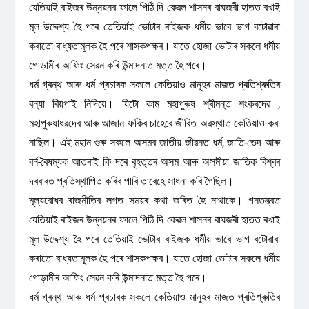
যেতিয়াই ৰাইজৰ উন্নয়নৰ ফালে পিঠি দি কেৱল শাসনৰ বাঘজৰী হাতত ৰখাই
মূল উদ্দেশ্য হৈ পৰে তেতিয়াই ভোটাৰ ৰাইজক ধৰ্মীয় ভাবে ভাগ বটোৱাৰা
কৰাতো বাধ্যতামূলক হৈ পৰে শাসকপক্ষৰ। যাতে হোজা ভোটাৰ সকলে ধৰ্মীয়
গোড়ামীৰ আফিং সেৱন কৰি উন্মাদনাত মত্ত হৈ পৰে।
ধৰ্ম গ্ৰন্থ আৰু ধৰ্ম প্ৰচাৰক সকলে কেতিয়াও মানুহৰ মাজত প্ৰতিশ্ৰুতিৰ
বন্যা বিয়পাই নিদিয়ে। যিটো কাম মহাপুৰুষ শ্ৰীমন্ত শংকৰদেৱ ,
মহাপুৰুষাধৱদেব আৰু আজান ফকিৰ চাহেবে জীবিত অৱস্থাত কেতিয়াও কৰা
নাছিল। এই মহান গুৰু সকলে অসমৰ জাতীয় জীৱনত ধৰ্ম, জাতি-ভেদ আৰু
বৰ্ন-বৈষম্যক আতৰাই কি দৰে বৃহত্তৰ অসম আৰু অসমীয়া জাতিক বিশ্বৰ
দৰবাৰত প্ৰতিস্থাপিত কৰিব পাৰি তাৰেহে সাধনা কৰি গৈছিল।
মূল্যবোধৰ ৰাজনীতিৰ লগত সময়ৰ কথা জৰিত হৈ নাথাকে। গনতন্ত্ৰত
যেতিয়াই ৰাইজৰ উন্নয়নৰ ফালে পিঠি দি কেৱল শাসনৰ বাঘজৰী হাতত ৰখাই
মূল উদ্দেশ্য হৈ পৰে তেতিয়াই ভোটাৰ ৰাইজক ধৰ্মীয় ভাবে ভাগ বটোৱাৰা
কৰাতো বাধ্যতামূলক হৈ পৰে শাসকপক্ষৰ। যাতে হোজা ভোটাৰ সকলে ধৰ্মীয়
গোড়ামীৰ আফিং সেৱন কৰি উন্মাদনাত মত্ত হৈ পৰে।
ধৰ্ম গ্ৰন্থ আৰু ধৰ্ম প্ৰচাৰক সকলে কেতিয়াও মানুহৰ মাজত প্ৰতিশ্ৰুতিৰ