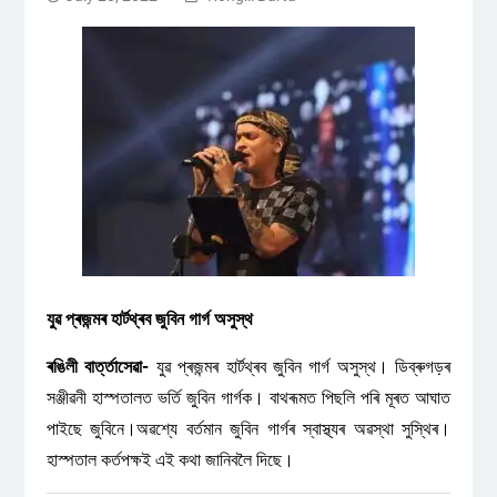
যুৱ প্ৰজন্মৰ হাৰ্টথ্ৰব জুবিন গাৰ্গ অসুস্থ
ৰঙিলী বাৰ্ত্তাসেৱা-
যুৱ প্ৰজন্মৰ হাৰ্টথ্ৰব জুবিন গাৰ্গ অসুস্থ। ডিব্ৰুগড়ৰ
সঞ্জীৱনী হাস্পতালত ভৰ্তি জুবিন গাৰ্গক। বাথৰূমত পিছলি পৰি মূৰত আঘাত
পাইছে জুবিনে।অৱশ্যে বৰ্তমান জুবিন গাৰ্গৰ স্বাস্থ্যৰ অৱস্থা সুস্থিৰ।
হাস্পতাল কৰ্তপক্ষই এই কথা জানিবলৈ দিছে।