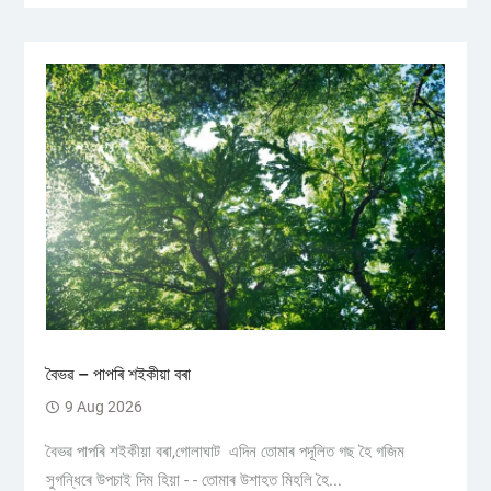
বৈভৱ – পাপৰি শইকীয়া বৰা
9 Aug 2026
বৈভৱ পাপৰি শইকীয়া বৰা,গোলাঘাট এদিন তোমাৰ পদূলিত গছ হৈ গজিম
সুগন্ধিৰে উপচাই দিম হিয়া - - তোমাৰ উশাহত মিহলি হৈ...