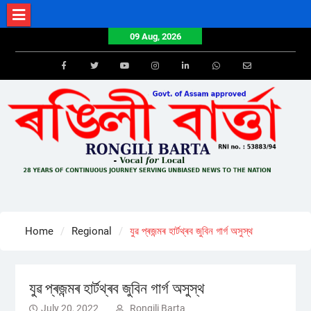
Skip
to
09 Aug, 2026
content
Facebook
Twitter
Youtube
Instagram
LinkedIn
Whatsapp
Email
Home
Regional
যুৱ প্ৰজন্মৰ হাৰ্টথ্ৰব জুবিন গাৰ্গ অসুস্থ
যুৱ প্ৰজন্মৰ হাৰ্টথ্ৰব জুবিন গাৰ্গ অসুস্থ
July 20, 2022
Rongili Barta