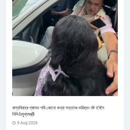
বাল্যবিবাহৰ গ্ৰাসত পৰি কোনো কন্যা সন্তানৰ ভৱিষ্যৎ নষ্ট হ’বলৈ
নিদিওঁঃমুখ্যমন্ত্রী
9 Aug 2026