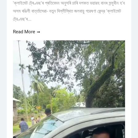
'ক্লাইমেট ট্ৰেণ্ডছ'ৰ প্ৰতিবেদন অনুসৰি চাৰি দশকত ভয়াৱহ বানৰ সন্মুখীন হ'ব
অসম ৰঙিলী বাৰ্ত্তাসেৱা- নতুন দিল্লীস্থিত জলবায়ু গৱেষণা কেন্দ্র 'ক্লাইমেট
ট্রেণ্ডছ'ৰ...
Read More