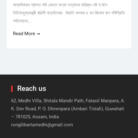
বাল্যবিবাহৰ গ্ৰাসত পৰি কোনো কন্যা সন্তানৰ ভৱিষ্যৎ নষ্ট হ'বলৈ
নিদিওঁঃমুখ্যমন্ত্রী ৰঙিলী বাৰ্ত্তাসেৱা- উজনি অসমৰ ৪ খন জিলাৰ বান পৰিস্থিতি
পৰ্যালোচনা...
Read More
Reach us
62, Medhi Villa, Shitala Mandir Path, Fatasil Manpara, A.
K. Dev Road, P. O. Dhirenpara (Ambari Tiniali), Guwahati
– 781025, Assam, India
rongilibartamedhi@gmail.com