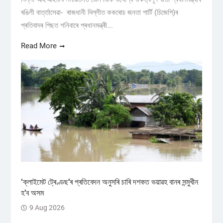
ৰঙিলী বাৰ্ত্তাসেৱা- ৰাজধানী দিল্লীত ককৰোচ জনতা পাৰ্টি (চিজেপি)ৰ
প্ৰতিবাদৰ পিছত শনিবাৰে প্ৰধানমন্ত্ৰী...
Read More
‘ক্লাইমেট ট্ৰেণ্ডছ’ৰ প্ৰতিবেদন অনুসৰি চাৰি দশকত ভয়াৱহ বানৰ সন্মুখীন
হ’ব অসম
9 Aug 2026