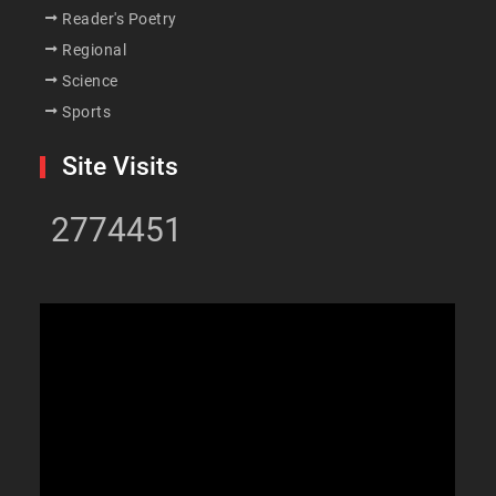
Reader's Poetry
Regional
Science
Sports
Site Visits
2774451