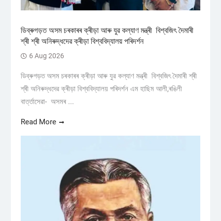
ডিব্ৰুগড়ত অসম চৰকাৰৰ ক্ৰীড়া আৰু যুৱ কল্যাণ মন্ত্ৰী বিশ্বজিৎ দৈমাৰী
শ্ৰী শ্ৰী অনিৰুদ্ধদেৱ ক্ৰীড়া বিশ্ববিদ্যালয় পৰিদৰ্শন
6 Aug 2026
ডিব্ৰুগড়ত অসম চৰকাৰৰ ক্ৰীড়া আৰু যুৱ কল্যাণ মন্ত্ৰী বিশ্বজিৎ দৈমাৰী শ্ৰী
শ্ৰী অনিৰুদ্ধদেৱ ক্ৰীড়া বিশ্ববিদ্যালয় পৰিদৰ্শন এম হাছিম আলী,ৰঙিলী
বাৰ্ত্তাসেৱা- অসমৰ ...
Read More