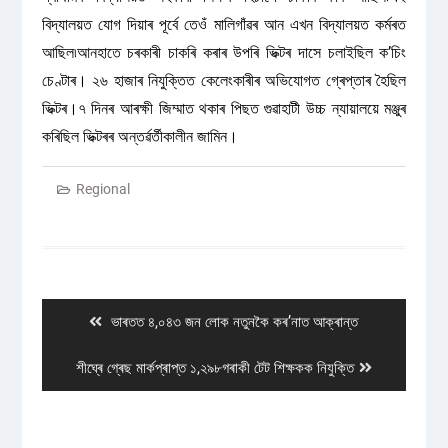
বিদ্যালয়ত যোগ দিয়াৰ পূৰ্বে তেওঁ মালিগাঁৱৰ আন এখন বিদ্যালয়ত কৰ্মৰত
আছিল৷আনহাতে চৰকাৰী চাকৰি কৰাৰ উপৰি ভিক্টৰ দাসে চলাইছিল ক’চিং
চেণ্টাৰ। ২৬ হাজাৰ নিযুক্তিত কেলেংকাৰীৰ অভিযোগত গ্ৰেপ্তাৰ হৈছিল
ভিক্টৰ।৭ দিনৰ আৰক্ষী জিম্মাত থকাৰ পিছত গুৱাহাটী উচ্চ ন্যায়ালয়ে মঞ্জুৰ
কৰিছিল ভিক্টৰৰ অন্তৰ্ৱৰ্তীকালীন জামিন।
Regional
Post
navigation
Previous
ভাৰতত ৪,০৪৩ জন লোক নতুনকৈ কৰ’নাত আক্ৰান্ত
post:
Next
শীঘ্ৰে গ্ৰেছ মাৰ্কপ্ৰাপ্ত ১,২৯৮গৰাকী টেট শিক্ষকক নিযুক্তি
post: