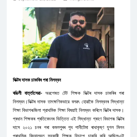
ভিক্টৰ দাসক চাকৰিৰ পৰা নিলম্বন
ৰঙিলী বাৰ্ত্তাসেৱা-
অৱশেষত টেট শিক্ষক ভিক্টৰ দাসক চাকৰিৰ পৰা
নিলম্বন।ভিক্টৰ দাসক তাৎক্ষণিকভাৱে বলৱৎ হোৱাকৈ নিলম্বনৰ সিদ্ধান্ত
শিক্ষা বিভাগৰ৷জিলা প্রাথমিক শিক্ষা বিষয়াই নিলম্বন কৰিলে ভিক্টৰ দাসক।
প্ৰধান শিক্ষকৰ প্ৰতিবেদনৰ ভিত্তিত এই সিদ্ধান্ত গ্ৰহণ বিভাগৰ৷ ভিক্টৰ
দাসে ২০২১ চনৰ পৰা কমলপুৰৰ পূব পানীটেমা ৰাধাকৃষ্ণ যুগল মিলন
প্ৰাথমিক বিদ্যালয়ত সহকাৰী শিক্ষক হিচাপে চাকৰি কৰি আছিল৷এই