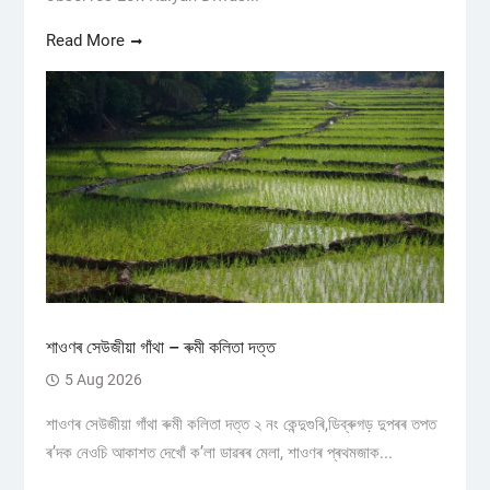
Read More
শাওণৰ সেউজীয়া গাঁথা – ৰুমী কলিতা দত্ত
5 Aug 2026
শাওণৰ সেউজীয়া গাঁথা ৰুমী কলিতা দত্ত ২ নং কেন্দুগুৰি,ডিব্ৰুগড় ​দুপৰৰ তপত
ৰ’দক নেওচি আকাশত দেখোঁ ক’লা ডাৱৰৰ মেলা, শাওণৰ প্ৰথমজাক...