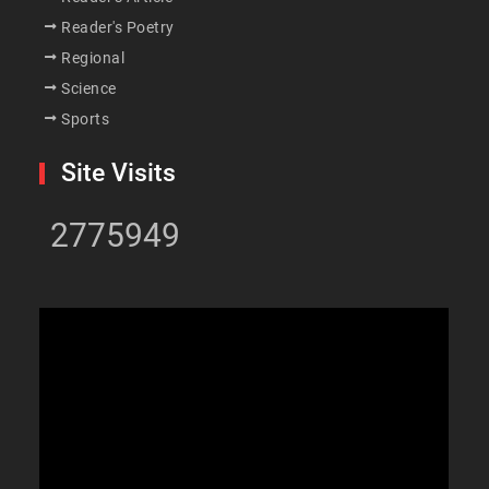
Reader's Poetry
Regional
Science
Sports
Site Visits
2775949