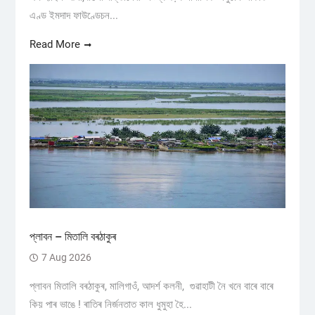
এণ্ড ইমদাদ ফাউণ্ডেচন...
Read More
প্লাবন – মিতালি বৰঠাকুৰ
7 Aug 2026
প্লাবন মিতালি বৰঠাকুৰ, মালিগাওঁ, আদৰ্শ কলনী, গুৱাহাটী নৈ খনে বাৰে বাৰে
কিয় পাৰ ভাঙে ! ৰাতিৰ নিৰ্জনতাত কাল ধুমুহা হৈ...