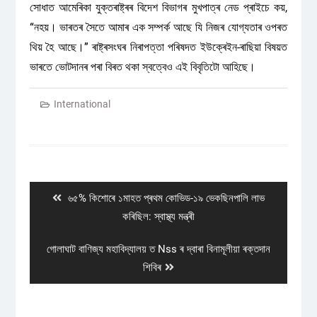
সোধাত আমেৰিকা যুক্তৰাষ্ট্ৰৰ বিদেশ বিভাগৰ মুখপাত্ৰ নেড প্ৰাইচে কয়,
“নহয়। ভাৰতৰ সৈতে আমাৰ এক সম্পৰ্ক আছে যি নিজৰ যোগ্যতাৰ ওপৰত
থিয় হৈ আছে।” ৰাষ্ট্ৰসংঘৰ নিৰাপত্তা পৰিষদত ইউক্ৰেইন-ৰাছিয়া বিষয়ত
ভাৰতে ভোটদানৰ পৰা বিৰত থকা স্বত্বেও এই বিবৃতিটো আহিছে।
International
Post
navigation
Previous
৬৫% কিশোৰে ১মাহত প্ৰথম কোভিড-১৯ ভেকছিনপালি লাভ
post:
কৰিছিল: স্বাস্থ্য মন্ত্ৰী
Next
গোলাঘাট বাণিজ্য মহাবিদ্যালয় ত Nss ৰ দ্বাৰা বিনামূলীয়া ৰক্তদান
post:
শিবিৰ