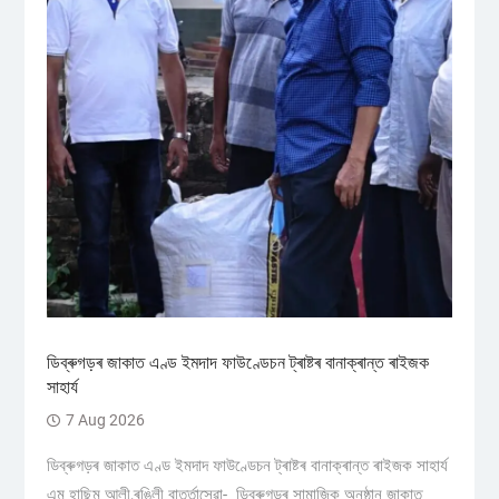
ডিব্ৰুগড়ৰ জাকাত এণ্ড ইমদাদ ফাউণ্ডেচন ট্ৰাষ্টৰ বানাক্ৰান্ত ৰাইজক
সাহাৰ্য
7 Aug 2026
ডিব্ৰুগড়ৰ জাকাত এণ্ড ইমদাদ ফাউণ্ডেচন ট্ৰাষ্টৰ বানাক্ৰান্ত ৰাইজক সাহাৰ্য
এম হাছিম আলী,ৰঙিলী বাৰ্ত্তাসেৱা- ডিব্ৰুগড়ৰ সামাজিক অনুষ্ঠান জাকাত