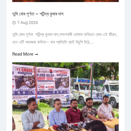
তুমি মোৰ পূৰ্ণতা – শচীন্দ্ৰ কুমাৰ দাস
7 Aug 2026
তুমি মোৰ পূৰ্ণতা শচীন্দ্ৰ কুমাৰ দাস,পলাশবাৰী তোমাৰ অবিহনে মোৰ এই জীৱন,
যেন এটি আধৰুৱা কবিতা— যাৰ প্ৰতিটো শব্দই উচুপি উঠে,...
Read More