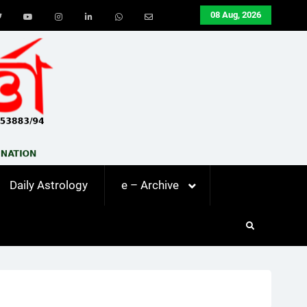
08 Aug, 2026
ook
Twitter
Youtube
Instagram
LinkedIn
Whatsapp
Email
Daily Astrology
e – Archive