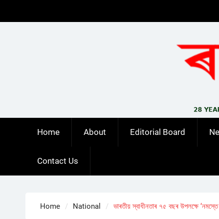
Skip
to
content
Home
About
Editorial Board
N
Contact Us
Home
National
ভাৰতীয় স্বাধীনতাৰ ৭৫ বছৰ উপলক্ষে ‘নমস্তে