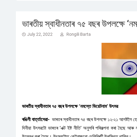
ভাৰতীয় স্বাধীনতাৰ ৭৫ বছৰ উপলক্ষে ‘ন
July 22, 2022
Rongili Barta
ভাৰতীয় স্বাধীনতাৰ ৭৫ বছৰ উপলক্ষে ‘নমস্তে ভিয়েটনাম’ উৎসৱ
ৰঙিলী বাৰ্ত্তাসেৱা-
ভাৰতৰ স্বাধীনতাৰ ৭৫ বছৰ উপলক্ষে ১২-২১ আগষ্টলৈ হো চি
দিনীয়া উৎসৱটো ভাৰতৰ ‘এক্ট ইষ্ট নীতি’ অনুসৰি পৰিকল্পনা কৰা হৈছে আৰু
উল্লেখ কৰা হৈছে। উৎসৱটোত কেইবাজনো চেলিব্ৰিটি উপস্থিত থাকিব।