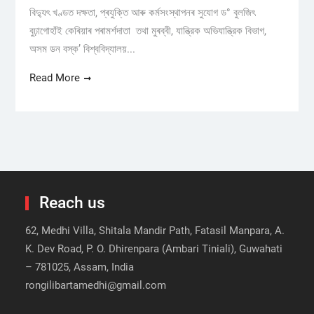
বিদ্যুৎ খণ্ডত দক্ষতা, প্ৰযুক্তি আৰু কৰ্মসংস্থাপনৰ সুযোগ ড° বুলজিৎ
বুঢ়াগোহাঁই কেৰিয়াৰ পৰামৰ্শদাতা তথা মুৰব্বী, যান্ত্রিক অভিযান্ত্রিক বিভাগ,
অসম ডন বস্ক’ বিশ্ববিদ্যালয়...
Read More
Reach us
62, Medhi Villa, Shitala Mandir Path, Fatasil Manpara, A.
K. Dev Road, P. O. Dhirenpara (Ambari Tiniali), Guwahati
– 781025, Assam, India
rongilibartamedhi@gmail.com