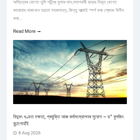
অস্তিত্বৰ কোণত তুমি শচীন্দ্ৰ কুমাৰ দাস,পলাশবাৰী হৃদয়ৰ নিভৃত কোণত
কাৰোবাৰ নামাংকন হয়তো সহজসাধ্য, কিন্তু আত্মাই স্পৰ্শ কৰা প্ৰেমক বিলীন
কৰা...
Read More
বিদ্যুৎ খণ্ডত দক্ষতা, প্ৰযুক্তি আৰু কৰ্মসংস্থাপনৰ সুযোগ – ড° বুলজিৎ
বুঢ়াগোহাঁই
8 Aug 2026