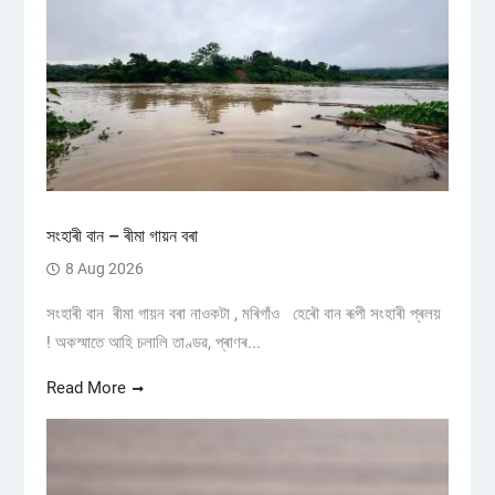
সংহাৰী বান – ৰীমা গায়ন বৰা
8 Aug 2026
সংহাৰী বান ৰীমা গায়ন বৰা নাওকটা , মৰিগাঁও হেৰৌ বান ৰূপী সংহাৰী প্ৰলয়
! অকস্মাতে আহি চলালি তাণ্ডৱ, প্ৰাণৰ...
Read More