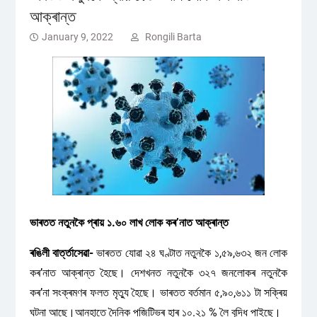
আক্ৰান্ত
January 9, 2022
Rongili Barta
ভাৰতত নতুনকৈ প্ৰায় ১.৬০ লাখ লোক কৰ’নাত আক্ৰান্ত
ৰঙিলী বাৰ্ত্তাসেৱা-
ভাৰতত যোৱা ২৪ ঘণ্টাত নতুনকৈ ১,৫৯,৬৩২ জন লোক
কৰ’নাত আক্ৰান্ত হৈছে। দেশখনত নতুনকৈ ৩২৭ জনলোকৰ নতুনকৈ
কৰ’না সংক্ৰমণৰ ফলত মৃত্যু হৈছে। ভাৰতত বৰ্তমান ৫,৯০,৬১১ টা সক্ৰিয়
ঘটনা আছে।আনহাতে দৈনিক পজিটিভৰ হাৰ ১০.২১ % লৈ বৃদ্ধি পাইছে।