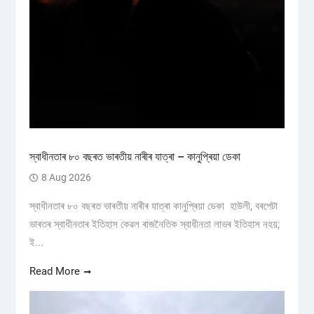
স্বাধীনতাৰ ৮০ বছৰত ভাৰতীয় নাৰীৰ যাত্ৰা – কানুপ্ৰিয়া ডেকা
8 Aug 2026
স্বাধীনতাৰ ৮০ বছৰত ভাৰতীয় নাৰীৰ যাত্ৰা কানুপ্ৰিয়া ডেকা হাউলী, বৰপেটা
ভাৰতৰ স্বাধীনতাৰ ইতিহাস কেৱল ৰাজনৈতিক স্বাধীনতা লাভৰ ইতিহাস নহয়;
ই...
Read More