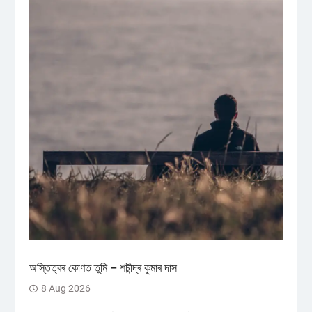
অস্তিত্বৰ কোণত তুমি – শচীন্দ্ৰ কুমাৰ দাস
8 Aug 2026