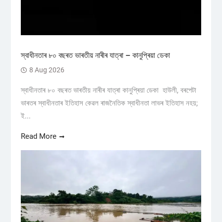
স্বাধীনতাৰ ৮০ বছৰত ভাৰতীয় নাৰীৰ যাত্ৰা – কানুপ্ৰিয়া ডেকা
8 Aug 2026
স্বাধীনতাৰ ৮০ বছৰত ভাৰতীয় নাৰীৰ যাত্ৰা কানুপ্ৰিয়া ডেকা হাউলী, বৰপেটা
ভাৰতৰ স্বাধীনতাৰ ইতিহাস কেৱল ৰাজনৈতিক স্বাধীনতা লাভৰ ইতিহাস নহয়;
ই...
Read More