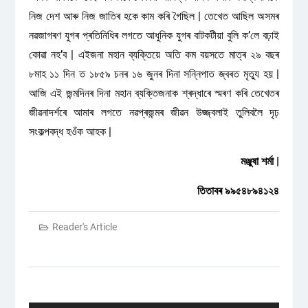
নিজ দেশ আৰু নিজ জাতিৰ হকে কাম কৰি গৈছিল | তেখেত আছিল অসমৰ
নৱজাগৰণ যুগৰ প্ৰতিনিধিৰ লগতে আধুনিক যুগৰ বাটকটীয়া বুলি ক’লে বঢ়াই
কোৱা নহ’ব | এইজনা মহান ব্যক্তিয়ে অতি কম বয়সতে মাত্ৰ ২৯ বছৰ
৮মাহ ১১ দিন ত ১৮৫৯ চনৰ ১৬ জুনৰ দিনা সন্নিপাত জ্বৰত মৃত্যু হয় |
আজি এই জন্মদিনৰ দিনা মহান ব্যক্তিজনাক শ্ৰদ্ধাৰে স্মৰণ কৰি তেখেতৰ
জীৱনাদৰ্শৰে আমাৰ লগতে নৱপ্ৰজন্মৰ জীৱন উজ্জ্বলাই তুলিবলৈ দৃঢ়
সংকল্পবদ্ধ হওঁক আহক |
মঞ্জুষা শৰ্মা |
তিতাবৰ ৯৯৫৪৮৯৪১২৪
Reader's Article
Post
navigation