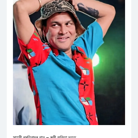
সাহসী প্ৰতিবাদৰ গান – ৰুমী কলিতা দত্ত