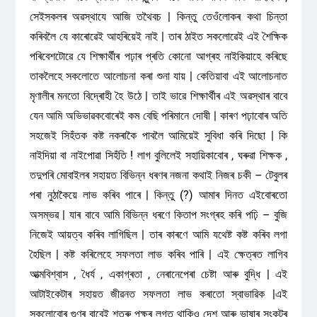
সেইসকলৰ অৱস্থাযে আজি তথৈবচ | কিন্তু তেওঁলোকৰ কথা চিন্তা
কৰিবলৈ যে কাৰোৱেই আহৰিয়েই নাই | তাৰ ঠাইত সকলোৱেই এই শৈক্ষিক
পৰিবেশটোৱে যে শিক্ষাৰ্থীৰ পঢ়াৰ প্ৰতি কোনো আগ্ৰহ নাইকিয়াহে কৰিছে
তাকলৈহে সকলোতে আলোচনা কৰা শুনা যায় | কেতিয়াবা এই আলোচনাত
মৃণালীৰ মনতো বিদ্ৰোহী হৈ উঠে | তাই ভাৱে শিক্ষাৰ্থীৰ এই অৱস্থাৰ বাবে
যেন আমি অভিভাৱকবোৰেই কম বেছি পৰিমানে দোষী | কাৰণ পঢ়াবোৰ অতি
সহজেই সিহঁতক কষ্ট নকৰাকৈ পাবলৈ আমিয়েই সুবিধা কৰি দিছো | কি
নাইদিয়া বা নাইপোৱা সিহঁতি ! লাগ বুলিলেই সহায়িকাবোৰ , ঘৰুৱা শিক্ষক ,
তদুপৰি মোবাইলৰ সহায়ত বিভিন্ন ধৰণৰ নজনা কথাই নিজৰ চকী – টেবুলৰ
পৰা নুঠাকৈয়ে লাভ কৰিব পাৰে | কিন্তু (?) আমাৰ দিনত এইবোৰতো
অসম্ভৱ | যাৰ বাবে আমি বিভিন্ন ধৰণে কিতাপ সংগ্ৰহ কৰি পঢ়ি – বুজি
নিজেই আয়ত্ব কৰিব লাগিছিল | তাৰ কাৰণে আমি যথেষ্ট কষ্ট কৰিব লগা
হৈছিল | কষ্ট কৰিলেহে সফলতা লাভ কৰিব পাৰি | এই ক্ষেত্ৰত লাগিব
আত্মবিশ্বাস , ধৈৰ্য , একাগ্ৰতা , নেৰানেপেৰা চেষ্টা আৰু বুদ্ধি | এই
আটাইকেটাৰ সহায়ত জীৱনত সফলতা লাভ কৰাতো স্বাভাৱিক |এই
সকলোবোৰ গুণৰ বাবেই শত্ৰু পক্ষৰ লগত থাকিও দেশ আৰু ভাষাৰ সংকটৰ