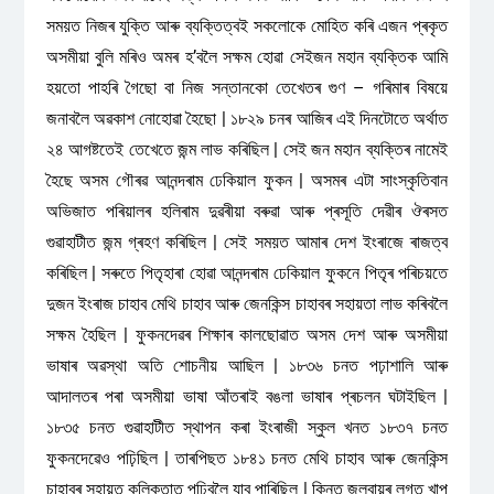
সময়ত নিজৰ যুক্তি আৰু ব্যক্তিত্বই সকলোকে মোহিত কৰি এজন প্ৰকৃত
অসমীয়া বুলি মৰিও অমৰ হ’বলৈ সক্ষম হোৱা সেইজন মহান ব্যক্তিক আমি
হয়তো পাহৰি গৈছো বা নিজ সন্তানকো তেখেতৰ গুণ – গৰিমাৰ বিষয়ে
জনাবলৈ অৱকাশ নোহোৱা হৈছো | ১৮২৯ চনৰ আজিৰ এই দিনটোতে অৰ্থাত
২৪ আগষ্টতেই তেখেতে জন্ম লাভ কৰিছিল | সেই জন মহান ব্যক্তিৰ নামেই
হৈছে অসম গৌৰৱ আনন্দৰাম ঢেকিয়াল ফুকন | অসমৰ এটা সাংস্কৃতিবান
অভিজাত পৰিয়ালৰ হলিৰাম দুৱৰীয়া বৰুৱা আৰু প্ৰসূতি দেৱীৰ ঔৰসত
গুৱাহাটীত জন্ম গ্ৰহণ কৰিছিল | সেই সময়ত আমাৰ দেশ ইংৰাজে ৰাজত্ব
কৰিছিল | সৰুতে পিতৃহাৰা হোৱা আনন্দৰাম ঢেকিয়াল ফুকনে পিতৃৰ পৰিচয়তে
দুজন ইংৰাজ চাহাব মেথি চাহাব আৰু জেনকিন্স চাহাবৰ সহায়তা লাভ কৰিবলৈ
সক্ষম হৈছিল | ফুকনদেৱৰ শিক্ষাৰ কালছোৱাত অসম দেশ আৰু অসমীয়া
ভাষাৰ অৱস্থা অতি শোচনীয় আছিল | ১৮৩৬ চনত পঢ়াশালি আৰু
আদালতৰ পৰা অসমীয়া ভাষা আঁতৰাই বঙলা ভাষাৰ প্ৰচলন ঘটাইছিল |
১৮৩৫ চনত গুৱাহাটীত স্থাপন কৰা ইংৰাজী স্কুল খনত ১৮৩৭ চনত
ফুকনদেৱেও পঢ়িছিল | তাৰপিছত ১৮৪১ চনত মেথি চাহাব আৰু জেনকিন্স
চাহাবৰ সহায়ত কলিকতাত পঢ়িবলৈ যাব পাৰিছিল | কিন্তু জলবায়ুৰ লগত খাপ