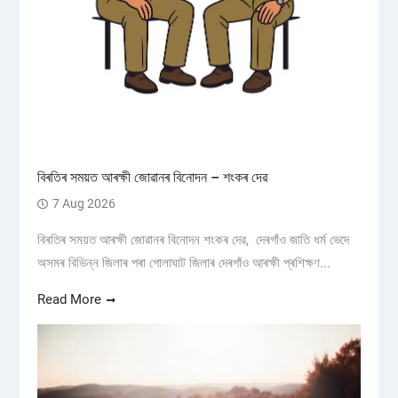
বিৰতিৰ সময়ত আৰক্ষী জোৱানৰ বিনোদন – শংকৰ দেৱ
7 Aug 2026
বিৰতিৰ সময়ত আৰক্ষী জোৱানৰ বিনোদন শংকৰ দেৱ, দেৰগাঁও জাতি ধৰ্ম ভেদে
অসমৰ বিভিন্ন জিলাৰ পৰা গোলাঘাট জিলাৰ দেৰগাঁও আৰক্ষী প্ৰশিক্ষণ...
Read More