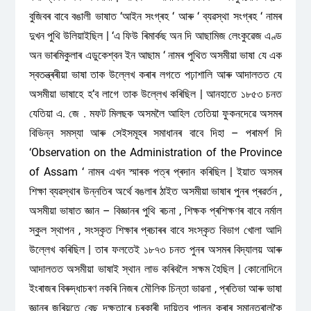
বুজিবৰ বাবে বঙালী ভাষাত ‘আইন সংগ্ৰহ ‘ আৰু ‘ ব্যৱস্থা সংগ্ৰহ ‘ নামৰ
দুখন পুথি উলিয়াইছিল | ‘এ ফিউ ৰিমাৰ্কছ অন দি আছামিজ লেংকুৱেজ এণ্ড
অন ভাৰমিকুলাৰ এডুকেশ্বন ইন আছাম ‘ নামৰ পুথিত অসমীয়া ভাষা যে এক
স্বতন্ত্ৰৰীয়া ভাষা তাক উল্লেখ কৰাৰ লগতে পঢ়াশালি আৰু আদালতত যে
অসমীয়া ভাষাহে হ’ব লাগে তাক উল্লেখ কৰিছিল | আনহাতে ১৮৫৩ চনত
যেতিয়া এ. জে . মফট মিলছক অসমলৈ আহিল তেতিয়া ফুকনদেৱে অসমৰ
বিভিন্ন সমস্যা আৰু সেইসমূহৰ সমাধানৰ বাবে দিহা – পৰামৰ্শ দি
‘Observation on the Administration of the Province
of Assam ‘ নামৰ এখন স্মাৰক পত্ৰ প্ৰদান কৰিছিল | ইয়াত অসমৰ
শিক্ষা ব্যৱস্থাৰ উন্নতিৰ অৰ্থে বঙলাৰ ঠাইত অসমীয়া ভাষাৰ পুনৰ প্ৰৱৰ্তন ,
অসমীয়া ভাষাত জ্ঞান – বিজ্ঞানৰ পুথি ৰচনা , শিক্ষক প্ৰশিক্ষণৰ বাবে নৰ্মাল
স্কুল স্থাপন , সংস্কৃত শিক্ষাৰ প্ৰচাৰৰ বাবে সংস্কৃত বিভাগ খোলা আদি
উল্লেখ কৰিছিল | তাৰ ফলতেই ১৮৭৩ চনত পুনৰ অসমৰ বিদ্যালয় আৰু
আদালতত অসমীয়া ভাষাই স্থান লাভ কৰিবলৈ সক্ষম হৈছিল | কোনোদিনে
ইংৰাজৰ বিৰুদ্ধাচৰণ নকৰি নিজৰ মৌলিক চিন্তা ভাৱনা , প্ৰতিভা আৰু ভাষা
জ্ঞানৰ জৰিয়তে বেছ দক্ষতাৰে চৰকাৰী দায়িত্ব পালন কৰাৰ সমান্তৰালকৈ