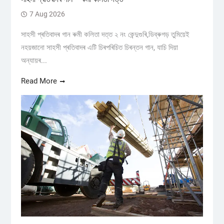
7 Aug 2026
সাহসী প্ৰতিবাদৰ গান ৰুমী কলিতা দত্ত ২ নং কেন্দুগুৰি,ডিব্ৰুগড় তুমিয়েই
নহয়জানো সাহসী প্ৰতিবাদৰ এটি চিৰপৰিচিত চিৰন্তন গান, যাচি দিয়া
অন্যায়ৰ...
Read More