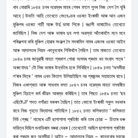
খাব নোৱাৰি ১৮৪৪ চনৰ নৱেম্বৰ মাহৰ শেষৰ ফালে পুনৰ নিজ দেশ লৈ ঘূৰি
আহে | উভতি আহি তেখেতে মেংবেণ্ডৰ ওচৰত ইংৰাজী আৰু আন এজন
মুঞ্চিপৰ ওচৰত পাৰ্চী আৰু উৰ্দু ভাষা শিকে | বঙালী ভাষাটোও তেখেতে
জানিছিল | নিজ দেশ আৰু ভাষাৰ দুখ লগা অৱস্থা আঁতৰাবলৈ মনে মনে
পৰিকল্পনা কৰি মুঞ্চিপ হোৱাৰ সংকল্প লৈ সদৰামিন নামৰ এজনৰ ওচৰত আইন
আৰু আদালতৰ নিয়ম -কানুনবোৰ শিকিবলৈ লৈছিল | তাৰ মাজতে তেখেতে
১৮৪৬ চনৰ জানুৱাৰী মাহত প্ৰকাশ পোৱা অসমৰ প্ৰথম খন সংবাদ পত্ৰ ‘
অৰুণোদয় ‘ টো নিজ ভাষাৰ উন্নতিৰ হকে লিখিছিল | ১৮৪৯ চনত ‘অসমীয়া
ল’ৰাৰ মিত্ৰ ‘ নামৰ এখন কিতাপ উলিয়াইছিল নৱ প্ৰজন্মৰ সহায়তাৰ বাবে |
নিজৰ একাগ্ৰতা আৰু সাধনাৰ বলত ১৮৪৭ চনৰ নৱেম্বৰ মাহত নলবাৰীত
মুঞ্চিপ হিচাপে কৰ্ম জীৱন আৰম্ভ কৰিছিল | তাৰ পিছত ১৮৪৯ চনত ‘ছব
এছিষ্টেণ্ট’ পদত নগাঁৱত মকৰল হৈছিল | তাত কোনো ইংৰাজী স্কুল নথকাৰ
বাবে নিজ গৃহতে বিদ্যালয় পাতিছিল | ১৮৫২ চনত কলিকতাত ‘ কলিকতা
নিউ প্ৰেছ ‘ নামেৰে এটি ছাপাশালা প্ৰতিষ্ঠা কৰি তাৰ চোৱা – চিতাৰ গুৰু
দায়িত্ব দিছিল গুনাভিৰাম বৰুৱা দেৱক | তেখেতেই আছিল ছাপাশালা প্ৰতিষ্ঠা
কৰা প্ৰথম জন অসমীয়া | আইন – আদালতৰ নিয়ম – কানুনবোৰ সহজে