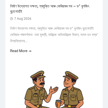
নিৰ্মাণ উদ্যোগত দক্ষতা, প্ৰযুক্তি আৰু কেৰিয়াৰৰ পথ – ড° বুলজিৎ
বুঢ়াগোহাঁই
7 Aug 2026
নিৰ্মাণ উদ্যোগত দক্ষতা, প্ৰযুক্তি আৰু কেৰিয়াৰৰ পথ ড° বুলজিৎ বুঢ়াগোহাঁই
কেৰিয়াৰ পৰামৰ্শদাতা তথা মুৰব্বী, যান্ত্রিক অভিযান্ত্রিক বিভাগ, অসম ডন বস্ক’
বিশ্ববিদ্যালয়...
Read More