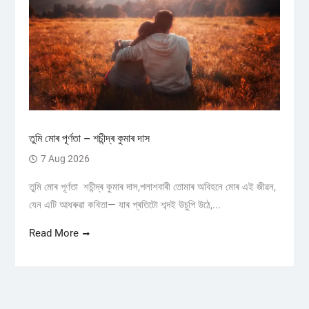
তুমি মোৰ পূৰ্ণতা – শচীন্দ্ৰ কুমাৰ দাস
7 Aug 2026
তুমি মোৰ পূৰ্ণতা শচীন্দ্ৰ কুমাৰ দাস,পলাশবাৰী তোমাৰ অবিহনে মোৰ এই জীৱন,
যেন এটি আধৰুৱা কবিতা— যাৰ প্ৰতিটো শব্দই উচুপি উঠে,...
Read More