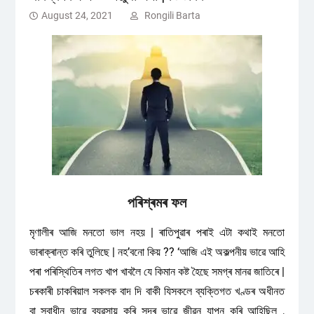
August 24, 2021
Rongili Barta
পৰিশ্ৰমৰ ফল
মৃণালীৰ আজি মনতো ভাল নহয় | ৰাতিপুৱাৰ পৰাই এটা কথাই মনতো
ভাৰাক্ৰান্ত কৰি তুলিছে | নহ’বনো কিয় ?? ‘আজি এই অকল্পনীয় ভাৱে আহি
পৰা পৰিস্থিতিৰ লগত খাপ খাবলৈ যে কিমান কষ্ট হৈছে সমগ্ৰ মানৱ জাতিৰে |
চৰকাৰী চাকৰিয়াল সকলক বাদ দি বাকী যিসকলে ব্যক্তিগত খণ্ডৰ অধীনত
বা স্বাধীন ভাৱে ব্যৱসায় কৰি সুন্দৰ ভাৱে জীৱন যাপন কৰি আহিছিল ,