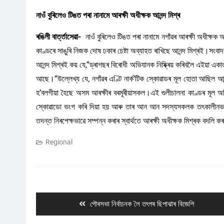
নাওঁ বুৰিলেও টিঙত পৰা নানামে আৰক্ষী অধীক্ষক আনন্দ মিশ্ৰ
ৰঙিলী বাৰ্ত্তাসেৱা-
নাওঁ বুৰিলেও টিঙত পৰা নানামে নগাঁৱৰ আৰক্ষী অধীক্ষক আন
কাণ্ডৰে সাঙুৰি নিজক দোষ ঢকাৰ চেষ্টা অব্যাহত ৰাখিছে আনন্দ মিশ্ৰই।সং
আনন্দ মিশ্ৰই কয় যে,”ড্ৰাগছৰ বিৰোধী অভিযানক নিষ্ক্ৰিয় কৰিবলৈ এইয়া এ
আছে।”উল্লেখ্য যে, নগাঁৱৰ এণ্টি নাৰ্ক’টিক স্কোৱাডৰ মূল হোতা আছিল আন
হ’বলগীয়া হৈছে অসম আৰক্ষীৰ বৰমূৰীয়াসকল।এই গুলীচালনা কাণ্ডৰ মূল অভিয
স্কোৱাডো ভংগ কৰি দিয়া হয় আৰু তাৰ আন আন সদস্যসকলক তৎকালীনভাৱ
তদন্ত নিৰপেক্ষভাৱে সম্পন্ন কৰাৰ স্বাৰ্থতে আৰক্ষী অধীক্ষক মিশ্ৰক বদলি 
Regional
Post
navigation
Previous
পৌৰসভা নিৰ্বাচনক লৈ তৎপৰ ছিপাঝাৰ বিজেপি
post: