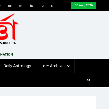
06 Aug, 2026
ook
Twitter
Youtube
Instagram
LinkedIn
Whatsapp
Email
Daily Astrology
e – Archive