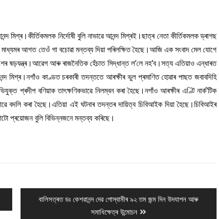
ন্দ মিশ্ৰ।কীৰ্তিকমলক নিৰ্দোষী বুলি নাভাৱে আনন্দ মিশ্ৰই।ছাত্ৰ নেতা কীৰ্তিকমলক ড্ৰাগছ
বাদ মাধ্যমৰ আগত তেওঁ গা বচোৱা মন্তব্য দিয়া পৰিলক্ষিত হৈছে।আজি এক সংবাদ মেল যোগে
কাংশৰ ষড়যন্ত্ৰ।আৱেগ আৰু ৰাজনৈতিক হেঁচাত সিদ্ধান্ত ল’লে নহ’ব।সত্য এতিয়াও এন্ধাৰত
ন্দ মিশ্ৰ।নগাঁও কাণ্ডত চৰকাৰী তদন্ততে আৰক্ষীৰ ভুল প্ৰমাণিত হোৱাৰ পাছত জবাবদিহি
ুক্ত প্ৰদীপ বণিয়াক তাৎক্ষণিকভাৱে নিলম্বন কৰা হৈছে।নগাঁও আৰক্ষীৰ এণ্টি নাৰ্ক’টিক
ে বদলি কৰা হৈছে।এতিয়া এই ঘটনাৰ তদন্তৰ দায়িত্ব চিবিআইক দিয়া হৈছে।চিবিআইৰ
কৰাটো প্ৰয়োজন বুলি বিভিন্নজনে মন্তব্য কৰিছে।
Next
বালিসত্ৰত ডঃ কেশৱানন্দ দেৱ গোস্বামীৰ ৯২ তম জন্ম দিন উদযাপন আৰু
post:
সমাধিক্ষেত্ৰ উন্মোচন