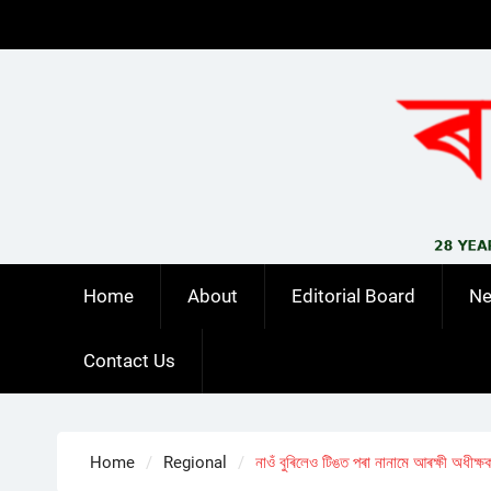
Skip
to
content
Home
About
Editorial Board
N
Contact Us
Home
Regional
নাওঁ বুৰিলেও টিঙত পৰা নানামে আৰক্ষী অধীক্ষক