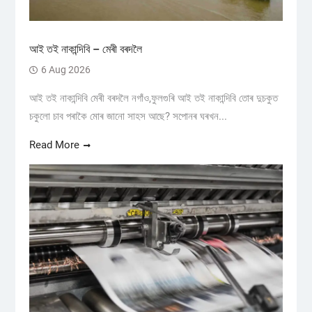
আই তই নাকান্দিবি – মেৰী বৰদলৈ
6 Aug 2026
আই তই নাকান্দিবি মেৰী বৰদলৈ নগাঁও,ফুলগুৰি আই তই নাকান্দিবি তোৰ দুচকুত
চকুলো চাব পৰাকৈ মোৰ জানো সাহস আছে? সপোনৰ ঘৰখন...
Read More