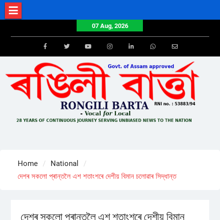
Skip
to
07 Aug, 2026
content
Facebook
Twitter
Youtube
Instagram
LinkedIn
Whatsapp
Email
Home
National
দেশৰ সকলো প্ৰান্তলৈ এশ শতাংশৰে দেশীয় বিমান চলোৱাৰ সিদ্ধান্ত
দেশৰ সকলো প্ৰান্তলৈ এশ শতাংশৰে দেশীয় বিমান