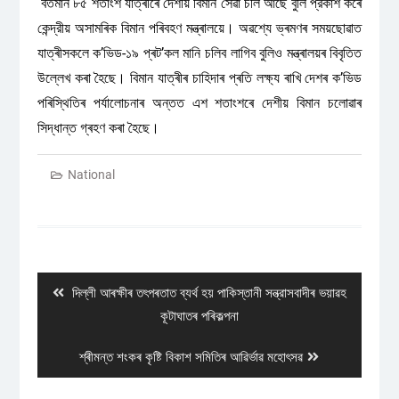
বর্তমান ৮৫ শতাংশ যাত্ৰীৰে দেশীয় বিমান সেৱা চলি আছে বুলি প্রকাশ কৰে
কেন্দ্রীয় অসামৰিক বিমান পৰিবহণ মন্ত্ৰালয়ে। অৱশ্যে ভ্ৰমণৰ সময়ছোৱাত
যাত্ৰীসকলে ক’ভিড-১৯ প্ৰট’কল মানি চলিব লাগিব বুলিও মন্ত্ৰালয়ৰ বিবৃতিত
উল্লেখ কৰা হৈছে। বিমান যাত্ৰীৰ চাহিদাৰ প্ৰতি লক্ষ্য ৰাখি দেশৰ ক’ভিড
পৰিস্থিতিৰ পৰ্যালোচনাৰ অন্তত এশ শতাংশৰে দেশীয় বিমান চলোৱাৰ
সিদ্ধান্ত গ্ৰহণ কৰা হৈছে।
National
Post
navigation
Previous
দিল্লী আৰক্ষীৰ তৎপৰতাত ব্যর্থ হয় পাকিস্তানী সন্ত্রাসবাদীৰ ভয়াৱহ
post:
কূটাঘাতৰ পৰিকল্পনা
Next
শ্ৰীমন্ত শংকৰ কৃষ্টি বিকাশ সমিতিৰ আৱিৰ্ভাৱ মহোৎসৱ
post: