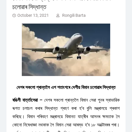
চলোৱাৰ সিদ্ধান্ত
October 13, 2021
Rongili Barta
দেশৰ সকলো প্ৰান্তলৈ এশ শতাংশৰে দেশীয় বিমান চলোৱাৰ সিদ্ধান্ত
ৰঙিলী বাৰ্ত্তাসেৱা –
দেশৰ সকলো প্ৰান্তলৈ বিমান সেৱা পুনৰ স্বাভাৱিক
ৰূপত চলাচল কৰাৰ সিদ্ধান্ত গ্ৰহণ কৰা হ’ব বুলি মন্ত্ৰালয়ে প্ৰকাশ
কৰিছে। বিমান পৰিবহণ মন্ত্ৰালয়ে বিমানত যাত্ৰীৰ আসনৰ ক্ষমতাক লৈ
কোনো নিষেধাজ্ঞা নথকাক লৈ বিমান সেৱা আৰম্ভ হ’ব ১৮ অক্টোবৰৰ পৰা।