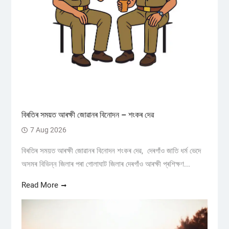
বিৰতিৰ সময়ত আৰক্ষী জোৱানৰ বিনোদন – শংকৰ দেৱ
7 Aug 2026
বিৰতিৰ সময়ত আৰক্ষী জোৱানৰ বিনোদন শংকৰ দেৱ, দেৰগাঁও জাতি ধৰ্ম ভেদে
অসমৰ বিভিন্ন জিলাৰ পৰা গোলাঘাট জিলাৰ দেৰগাঁও আৰক্ষী প্ৰশিক্ষণ...
Read More