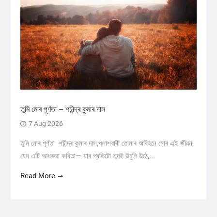
তুমি মোৰ পূৰ্ণতা – শচীন্দ্ৰ কুমাৰ দাস
7 Aug 2026
তুমি মোৰ পূৰ্ণতা শচীন্দ্ৰ কুমাৰ দাস,পলাশবাৰী তোমাৰ অবিহনে মোৰ এই জীৱন,
যেন এটি আধৰুৱা কবিতা— যাৰ প্ৰতিটো শব্দই উচুপি উঠে,...
Read More