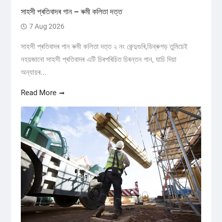
সাহসী প্ৰতিবাদৰ গান – ৰুমী কলিতা দত্ত
7 Aug 2026
সাহসী প্ৰতিবাদৰ গান ৰুমী কলিতা দত্ত ২ নং কেন্দুগুৰি,ডিব্ৰুগড় তুমিয়েই
নহয়জানো সাহসী প্ৰতিবাদৰ এটি চিৰপৰিচিত চিৰন্তন গান, যাচি দিয়া
অন্যায়ৰ...
Read More