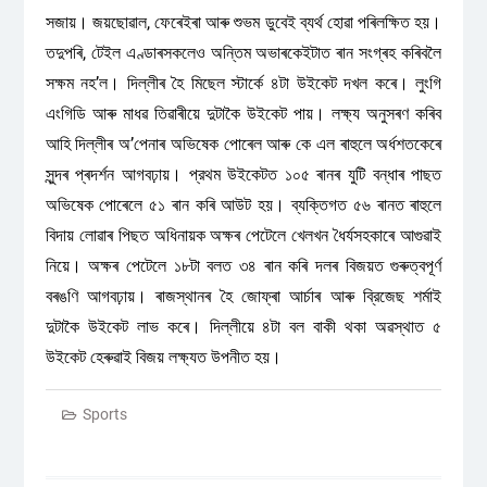
সজায়। জয়ছোৱাল, ফেৰেইৰা আৰু শুভম ডুবেই ব্যর্থ হোৱা পৰিলক্ষিত হয়।
তদুপৰি, টেইল এণ্ডাৰসকলেও অন্তিম অভাৰকেইটাত ৰান সংগ্ৰহ কৰিবলৈ
সক্ষম নহ’ল। দিল্লীৰ হৈ মিছেল স্টার্কে ৪টা উইকেট দখল কৰে। লুংগি
এংগিডি আৰু মাধৱ তিৱাৰীয়ে দুটাকৈ উইকেট পায়। লক্ষ্য অনুসৰণ কৰিব
আহি দিল্লীৰ অ’পেনাৰ অভিষেক পোৰেল আৰু কে এল ৰাহুলে অর্ধশতকেৰে
সুন্দৰ প্ৰদৰ্শন আগবঢ়ায়। প্রথম উইকেটত ১০৫ ৰানৰ যুটি বন্ধাৰ পাছত
অভিষেক পোৰেলে ৫১ ৰান কৰি আউট হয়। ব্যক্তিগত ৫৬ ৰানত ৰাহুলে
বিদায় লোৱাৰ পিছত অধিনায়ক অক্ষৰ পেটেলে খেলখন ধৈর্যসহকাৰে আগুৱাই
নিয়ে। অক্ষৰ পেটেলে ১৮টা বলত ৩৪ ৰান কৰি দলৰ বিজয়ত গুৰুত্বপূৰ্ণ
বৰঙণি আগবঢ়ায়। ৰাজস্থানৰ হৈ জোফ্ৰা আৰ্চাৰ আৰু ব্রিজেছ শৰ্মাই
দুটাকৈ উইকেট লাভ কৰে। দিল্লীয়ে ৪টা বল বাকী থকা অৱস্থাত ৫
উইকেট হেৰুৱাই বিজয় লক্ষ্যত উপনীত হয়।
Sports