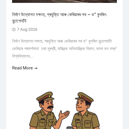
নিৰ্মাণ উদ্যোগত দক্ষতা, প্ৰযুক্তি আৰু কেৰিয়াৰৰ পথ – ড° বুলজিৎ
বুঢ়াগোহাঁই
7 Aug 2026
নিৰ্মাণ উদ্যোগত দক্ষতা, প্ৰযুক্তি আৰু কেৰিয়াৰৰ পথ ড° বুলজিৎ বুঢ়াগোহাঁই
কেৰিয়াৰ পৰামৰ্শদাতা তথা মুৰব্বী, যান্ত্রিক অভিযান্ত্রিক বিভাগ, অসম ডন বস্ক’
বিশ্ববিদ্যালয়...
Read More