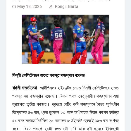
May 18, 2026
Rongili Barta
দিল্লী কেপিটেলছৰ হাতত পৰাস্ত ৰাজস্থান ৰয়েলছ
ৰঙিলী বাৰ্ত্তাসেৱা-
আইপিএলৰ হাইভল্টেজ মেচত দিল্লী কেপিটেলছৰ হাতত
পৰাস্ত হয় ৰাজস্থান ৰয়েলছ। ৰিয়ান পৰাগ নেতৃত্বাধীন ৰাজস্থানৰ এয়া
ক্রমাগত তৃতীয় পৰাজয়। প্রথমে বেটিং কৰি ৰাজস্থানে বৈভৱ সূৰ্যবংশীৰ
বিস্ফোৰক ৪৬ ৰান, ধ্ৰুৱ জুৰেলৰ ৫৩ আৰু অধিনায়ক ৰিয়ান পৰাগৰ দুৰ্দান্ত
৫১ ৰানৰ সহায়ত নিৰ্ধাৰিত ২০ অভাৰত ৮ উইকেট হেৰুৱাই ১৯৩ ৰান সংগ্ৰহ
কৰে। ৰিয়ান পৰাগে ২৬টা বলত ৩টা চাৰি আৰু ৫টা ছয়েৰে ইনিংছটো