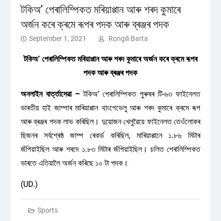
টকিঅ’ পেৰালিম্পিকত মৰিয়াপ্পান আৰু শৰদ কুমাৰে
অৰ্জন কৰে ক্ৰমে ৰূপৰ পদক আৰু ব্ৰঞ্জৰ পদক
September 1, 2021
Rongili Barta
টকিঅ’ পেৰালিম্পিকত মৰিয়াপ্পান আৰু শৰদ কুমাৰে অৰ্জন কৰে ক্ৰমে ৰূপৰ
পদক আৰু ব্ৰঞ্জৰ পদক
অনলাইন বাৰ্ত্তাসেৱা –
টকিঅ’ পেৰালিম্পিকত পুৰুষৰ টি-৬৩ ফাইনেলত
ভাৰতীয় হাই জাম্পাৰ মাৰিয়াপ্পান থাংগেভেলু আৰু শৰদ কুমাৰে ক্ৰমে ৰূপ
আৰু ব্ৰঞ্জৰ পদক লাভ কৰিছিল। দুয়োজন খেলুৱৈয়ে ফাইনেলত তেওঁলোকৰ
ছিজনৰ সৰ্বশ্ৰেষ্ঠ জাম্প ৰেকৰ্ড কৰিছিল, মাৰিয়াপ্পানে ১.৮৬ মিটাৰ
জঁপিয়াইছিল আৰু শৰদে ১.৮৩ মিটাৰ জঁপিয়াইছিল। চলিত পেৰালিম্পিকত
ভাৰতে এতিয়ালৈ অৰ্জন কৰিছে ১০ টা পদক।
(UD.)
Sports