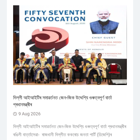
দিল্লী আইআইটিৰ সমাৱৰ্তনত জেন-জিক উদ্দেশ্যি গুৰুত্বপূৰ্ণ বাৰ্তা
প্ৰধানমন্ত্ৰীৰ
9 Aug 2026
দিল্লী আইআইটিৰ সমাৱৰ্তনত জেন-জিক উদ্দেশ্যি গুৰুত্বপূৰ্ণ বাৰ্তা প্ৰধানমন্ত্ৰীৰ
ৰঙিলী বাৰ্ত্তাসেৱা- ৰাজধানী দিল্লীত ককৰোচ জনতা পাৰ্টি (চিজেপি)ৰ