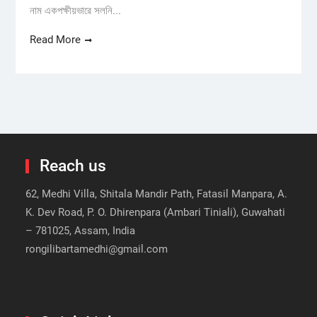
নাম একপক্ষীয়ভাৱে সলনি...
Read More
Reach us
62, Medhi Villa, Shitala Mandir Path, Fatasil Manpara, A.
K. Dev Road, P. O. Dhirenpara (Ambari Tiniali), Guwahati
– 781025, Assam, India
rongilibartamedhi@gmail.com