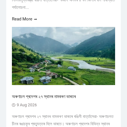
নিদিওঁঃমুখ্যমন্ত্রী ৰঙিলী বাৰ্ত্তাসেৱা- উজনি অসমৰ ৪ খন জিলাৰ বান পৰিস্থিতি
পৰ্যালোচনা...
Read More
অৰুণাচল প্ৰদেশৰ ২৭ স্থানৰ নামকৰণ ভাৰতৰ
9 Aug 2026
অৰুণাচল প্ৰদেশৰ ২৭ স্থানৰ নামকৰণ ভাৰতৰ ৰঙিলী বাৰ্ত্তাসেৱা- অৰুণাচলত
চীনৰ ৰঙাচকুৰ প্ৰত্যুত্তৰ দিলে ভাৰতে। অৰুণাচল প্ৰদেশৰ বিভিন্ন স্থানৰ