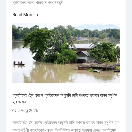
প্ৰতিবাদৰ পিছত শনিবাৰে প্ৰধানমন্ত্ৰী...
Read More
‘ক্লাইমেট ট্ৰেণ্ডছ’ৰ প্ৰতিবেদন অনুসৰি চাৰি দশকত ভয়াৱহ বানৰ সন্মুখীন
হ’ব অসম
9 Aug 2026
'ক্লাইমেট ট্ৰেণ্ডছ'ৰ প্ৰতিবেদন অনুসৰি চাৰি দশকত ভয়াৱহ বানৰ সন্মুখীন হ'ব
অসম ৰঙিলী বাৰ্ত্তাসেৱা- নতুন দিল্লীস্থিত জলবায়ু গৱেষণা কেন্দ্র 'ক্লাইমেট