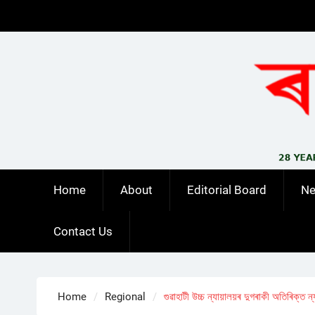
Skip
to
content
Home
About
Editorial Board
N
Contact Us
Home
Regional
গুৱাহাটী উচ্চ ন্যায়ালয়ৰ দুগৰাকী অতিৰিক্ত 