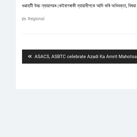
গুৱাহাটী উচ্চ ন্যায়ালয়ৰ কেইবাগৰাকী ন্যায়াধীশকে আদি কৰি অধিবক্তা, বি
Regional
Post
navigation
Previous
ASACS, ASBTC celebrate Azadi Ka Amrit Mahotsa
post: