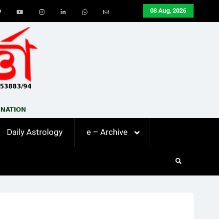
08 Aug, 2026
ook
Twitter
Youtube
Instagram
LinkedIn
Whatsapp
Email
Daily Astrology
e – Archive