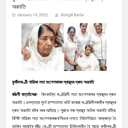
অৱনতি
January 19, 2022
Rongili Barta
কুকীলকণ্ঠী গায়িকা লতা মংগেশকাৰৰ স্বাস্থ্যৰ দ্ৰুত অৱনতি
ৰঙিলী বাৰ্ত্তাসেৱা-
কিংবদন্তি কণ্ঠশিল্পী লতা মংগেশকাৰৰ স্বাস্থ্যৰ দ্ৰুত
অৱনতি।এসপ্তাহৰ পূৰ্বে হাস্পতালত ভৰ্তি কৰোৱা কণ্ঠশিল্পীগৰাকীৰ স্বাস্থ্যৰ
দ্ৰুত অৱনতি ঘটাৰ খবৰ আহিছে। পুৱাৰে পৰা স্বাস্থ্য অধিক অৱনতি ঘটিছে
বিশিষ্ট গায়িকা লতা মংগেশকাৰৰ৷ক’ভিডৰ লগতে নিউমʼনিয়াত আক্ৰান্ত হৈ
বৰ্তমান মুম্বাইৰ ব্ৰীচ কেণ্ডী হাস্পতালত চিকিৎ‍সাধীন হৈ আছে কুকীলকণ্ঠী