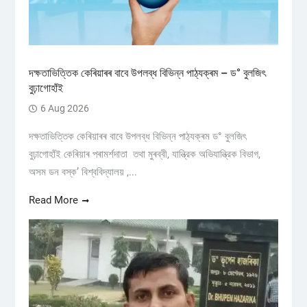
দক্ষতাভিত্তিক কেৰিয়াৰৰ বাবে উপলব্ধ বিভিন্ন পাঠ্যক্ৰম – ড° বুলজিৎ
বুঢ়াগোহাঁই
6 Aug 2026
দক্ষতাভিত্তিক কেৰিয়াৰৰ বাবে উপলব্ধ বিভিন্ন পাঠ্যক্ৰম ড° বুলজিৎ
বুঢ়াগোহাঁই কেৰিয়াৰ পৰামৰ্শদাতা তথা মুৰব্বী, যান্ত্রিক অভিযান্ত্রিক বিভাগ,
অসম ডন বস্ক’ বিশ্ববিদ্যালয় ,...
Read More