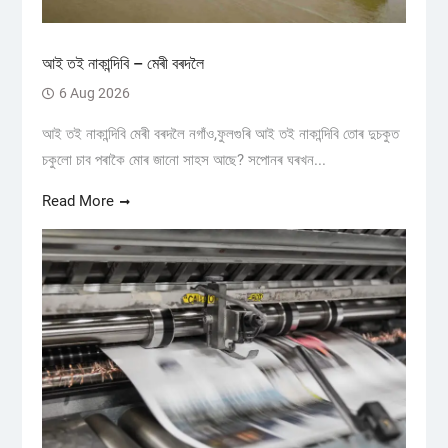
আই তই নাকান্দিবি – মেৰী বৰদলৈ
6 Aug 2026
আই তই নাকান্দিবি মেৰী বৰদলৈ নগাঁও,ফুলগুৰি আই তই নাকান্দিবি তোৰ দুচকুত
চকুলো চাব পৰাকৈ মোৰ জানো সাহস আছে? সপোনৰ ঘৰখন...
Read More