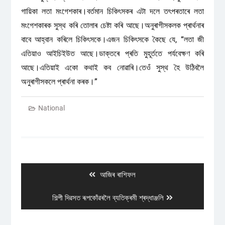
গায়িকা লতা মংগেশকাৰ।বৰ্তমান চিকিৎ‍সকৰ এটা দলে তৎপৰতাৰে লতা
মংগেশকাৰক সুস্থ কৰি তোলাৰ চেষ্টা কৰি আছে।অনুৰাগীসকলক প্ৰাৰ্থনাৰ
বাবে আহ্বান কৰিলে চিকিৎসকে।এজন চিকিৎ‍সকে কৈছে যে, “লতা জী
এতিয়াও আইচিইউত আছে।ডাক্তৰে প্ৰতি মুহূৰ্ততে পৰ্যবেক্ষণ কৰি
আছে।এতিয়াই একো কথাই কব নোৱাৰি।তেওঁ সুস্থ হৈ উঠিবলৈ
অনুৰাগীসকলে প্ৰাৰ্থনা কৰক।”
National
Post
navigation
Previous
আজিৰ ৰাশিফল
post:
Next
শিল্পী দিৱসত ৰূপকোঁৱৰলৈ ব্যতিক্ৰমী শ্ৰদ্ধাঞ্জলি
post: