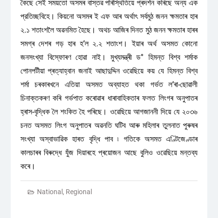
কৈছে সেই সময়তো অসমৰ বাস্তৱ পৰিস্থিতিয়ে প্ৰদৰ্শন কৰিছে অন্য এক
প্রতিচ্ছবিহে। কিয়নো অসমৰ ই এফ আৰ অৰ্থাৎ সৰ্বমুঠ জনন ক্ষমতাৰ হাৰ
২.১ শতাংশলৈ অৱনমিত হৈছে। অথচ আজিৰ দিনত মুঠ জনন ক্ষমতাৰ হাৰৰ
সমগ্ৰ দেশৰ গড় হাৰ হ’ল ২.২ শতাংশ। ইয়াৰ অৰ্থ অসমত কোনো
জনসংখ্যা বিস্ফোৰণ হোৱা নাই। মুখ্যমন্ত্ৰী ড° হিমন্ত বিশ্ব শৰ্মাক
পোনপটীয়া প্ৰত্যাহ্বান জনাই আছাদুদ্দিন ওৱেছিয়ে কয় যে হিমন্ত বিশ্ব
শৰ্মা চৰকাৰখনে এতিয়া অসমত অব্যাহত থকা গৰ্ভত ল’ৰা-ছোৱালী
চিনাক্তকৰণ কৰি গৰ্ভপাত কৰোৱাৰ ধাৰাবাহিকতাৰ ফলত লিংগৰ অনুপাতৰ
হ্ৰাস-বৃদ্ধিক লৈ শংকিত হৈ পৰিছে। ওৱেছিয়ে আগজাননী দিয়ে যে ২০৩৬
চনত অসমত লিংগ অনুপাতৰ অৱনতি ঘটিব আৰু মহিলাৰ তুলনাত পুৰুষৰ
সংখ্যা অস্বাভাৱিক হাৰত বৃদ্ধি পাব ৷ গতিকে অসমত এণ্টিজেণ্ডাৰ
কালচাৰৰ বিৰুদ্ধে যুঁজ দিয়াৰহে প্ৰয়োজন আছে বুলিও ওৱেছিয়ে মন্তব্য
কৰে।
National
,
Regional