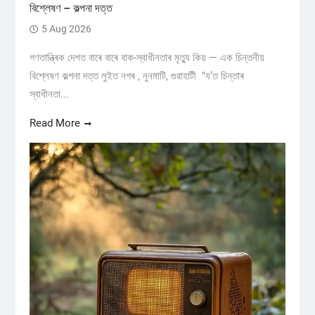
বিশ্লেষণ – কল্পনা দত্ত
5 Aug 2026
গণতান্ত্ৰিক দেশত বাৰে বাৰে বাক-স্বাধীনতাৰ মৃত্যু কিয় — এক চিন্তনীয়
বিশ্লেষণ কল্পনা দত্ত লুইত নগৰ , নুনমাটি, গুৱাহাটী "য’ত চিন্তাৰ
স্বাধীনতা...
Read More