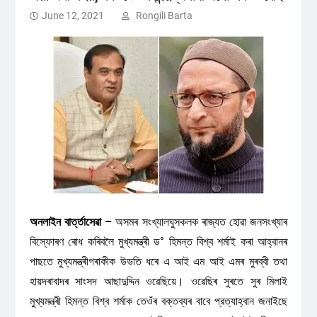
June 12, 2021
Rongili Barta
অনলাইন বাৰ্ত্তাসেৱা –
অসমৰ সংখ্যালঘুসকলক ৰাজ্যত হোৱা জনসংখ্যাৰ
বিস্ফোৰণ ৰোধ কৰিবলৈ মুখ্যমন্ত্ৰী ড° হিমন্ত বিশ্ব শৰ্মাই কৰা আহ্বানৰ
পাছতে মুখ্যমন্ত্ৰীগৰাকীক উভতি ধৰে এ আই এম আই এমৰ মুৰব্বী তথা
হায়দৰাবাদৰ সাংসদ আছাদুদ্দিন ওৱেছিয়ে। ওৱেছিৰ সুৰতে সুৰ মিলাই
মুখ্যমন্ত্ৰী হিমন্ত বিশ্ব শৰ্মাক তেওঁৰ বক্তব্যৰ বাবে প্রত্যাহ্বান জনাইছে