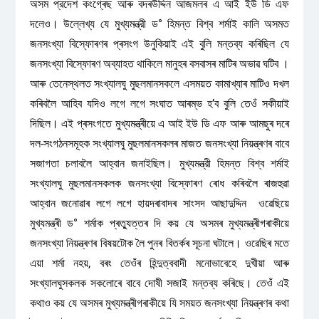
অসম প্রদেশ কংগ্ৰেছ আৰু বদৰউদ্দিন আজমলৰ এ আই ইউ ডি এফ
দলেও। উল্লেখ্য যে মুখ্যমন্ত্রী ড° হিমন্ত বিশ্ব শৰ্মাই কালি অসমত
জনসংখ্যা বিস্ফোৰণৰ প্ৰসংগ উনুকিয়াই এই বুলি মন্তব্য কৰিছিল যে
জনসংখ্যা বিস্ফোৰণ অব্যাহত থাকিলে মানুহৰ বসবাসৰ মাটিৰ অভাৱ ঘটিব ।
আৰু তেনেস্থলত সংখ্যালঘু মুছলমানসকলে এসময়ত কামাখ্যাৰ মাটিও দখল
কৰিবলৈ আহিব যদিও লগে লগে সংঘাত আৰম্ভ হ’ব বুলি তেওঁ সকীয়াই
দিছিল। এই প্ৰসংগতে মুখ্যমন্ত্ৰীয়ে এ আই ইউ ডি এফ আৰু আমছুৰ দৰে
দল-সংগঠনসমূহক সংখ্যালঘু মুছলমানসকলৰ মাজত জনসংখ্যা নিয়ন্ত্ৰণৰ বাবে
সজাগতা চলাবলৈ আহ্বান জনাইছিল। মুখ্যমন্ত্রী হিমন্ত বিশ্ব শৰ্মাই
সংখ্যালঘু মুছলমানসকলক জনসংখ্যা বিস্ফোৰণ ৰোধ কৰিবলৈ ৰাজহুৱা
আহ্বান জনোৱাৰ লগে লগে হায়দৰাবাদৰ সাংসদ আছাদুদ্দিন ওৱেছিয়ে
মুখ্যমন্ত্ৰী ড° শৰ্মাক প্ৰত্যুত্তৰ দি কয় যে অসমৰ মুখ্যমন্ত্ৰীগৰাকীয়ে
জনসংখ্যা নিয়ন্ত্ৰণৰ বিষয়টোক লৈ পুনৰ বিতৰ্কৰ সূচনা ঘটালে। ওৱেছিৰ মতে
এয়া শৰ্মা নহয়, বৰং তেওঁৰ হিন্দুত্ববাদী মনোভাবেহে দুখীয়া আৰু
সংখ্যালঘুসকলক সকলোৰে বাবে দোষী সজাই মন্তব্য কৰিছে। তেওঁ এই
কথাও কয় যে অসমৰ মুখ্যমন্ত্ৰীগৰাকীয়ে যি সময়ত জনসংখ্যা নিয়ন্ত্ৰণৰ কথা