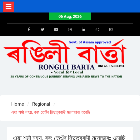
Skip
to
06 Aug, 2026
content
Facebook
Twitter
Youtube
Instagram
LinkedIn
Whatsapp
Email
Home
Regional
এয়া শৰ্মা নহয়, বৰং তেওঁৰ হিন্দুত্ববাদী মনোভাবঃ ওৱেছি
এয়া শৰ্মা নহয়, বৰং তেওঁৰ হিন্দুত্ববাদী মনোভাবঃ ওৱেছি