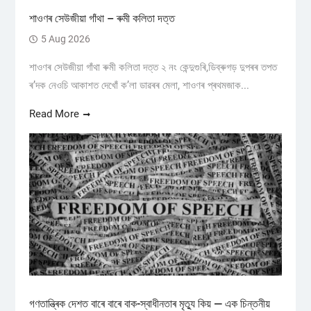
শাওণৰ সেউজীয়া গাঁথা – ৰুমী কলিতা দত্ত
5 Aug 2026
শাওণৰ সেউজীয়া গাঁথা ৰুমী কলিতা দত্ত ২ নং কেন্দুগুৰি,ডিব্ৰুগড় ​দুপৰৰ তপত
ৰ’দক নেওচি আকাশত দেখোঁ ক’লা ডাৱৰৰ মেলা, শাওণৰ প্ৰথমজাক...
Read More
গণতান্ত্ৰিক দেশত বাৰে বাৰে বাক-স্বাধীনতাৰ মৃত্যু কিয় — এক চিন্তনীয়