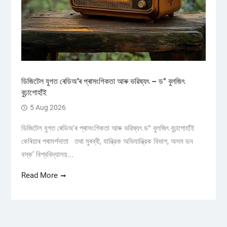
ডিজিটেল যুগত ৰেডিঅ’ৰ প্ৰাসংগিকতা আৰু ভৱিষ্যৎ – ড° বুলজিৎ
বুঢ়াগোহাঁই
5 Aug 2026
ডিজিটেল যুগত ৰেডিঅ'ৰ প্ৰাসংগিকতা আৰু ভৱিষ্যৎ ড° বুলজিৎ বুঢ়াগোহাঁই
কেৰিয়াৰ পৰামৰ্শদাতা তথা মুৰব্বী, যান্ত্রিক অভিযান্ত্রিক বিভাগ, অসম ডন
বস্ক’ বিশ্ববিদ্যালয়...
Read More