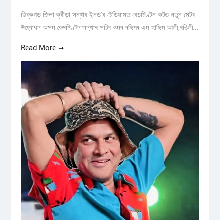
ডিব্ৰুগড় জিলা ক্ৰীড়া সন্থাৰ ইনড'ৰ ষ্টেডিয়ামত বেডমিণ্টন কৰ্টত নতুন মেটৰ
উদ্বোধন অসম বেডমিণ্টন সন্থাৰ সচিব ওমৰ ৰছিদৰ এম হাছিম আলী,ৰঙিলী...
Read More