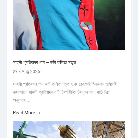
সাহসী প্ৰতিবাদৰ গান – ৰুমী কলিতা দত্ত
7 Aug 2026
সাহসী প্ৰতিবাদৰ গান ৰুমী কলিতা দত্ত ২ নং কেন্দুগুৰি,ডিব্ৰুগড় তুমিয়েই
নহয়জানো সাহসী প্ৰতিবাদৰ এটি চিৰপৰিচিত চিৰন্তন গান, যাচি দিয়া
অন্যায়ৰ...
Read More