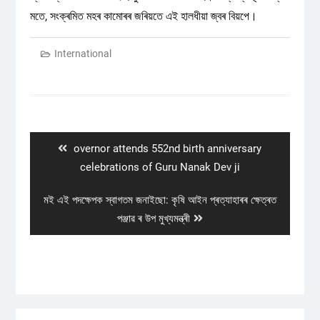
মতে, সংক্ৰমিত মহৰ কামোৰৰ জৰিয়তে এই হালধীয়া জ্বৰ বিয়পে।
International
Post
navigation
Previous
overnor attends 552nd birth anniversary
post:
celebrations of Guru Nanak Dev ji
Next
মই এই পদক্ষেপক স্বাগতম জনাইছো: কৃষি আইন প্ৰত্যাহাৰৰ ক্ষেত্ৰত
post:
পঞ্জাৱ ৰ উপ মুখ্যমন্ত্ৰী