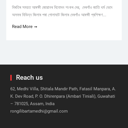
বিৰতিৰ সময়ত আৰক্ষী জোৱানৰ বিনোদন শংকৰ দেৱ, দেৰগাঁও জাতি ধৰ্ম ভেদে
অসমৰ বিভিন্ন জিলাৰ পৰা গোলাঘাট জিলাৰ দেৰগাঁও আৰক্ষী প্ৰশিক্ষণ...
Read More
Reach us
62, Medhi Villa, Shitala Mandir Path, Fatasil Manpara, A.
K. Dev Road, P. O. Dhirenpara (Ambari Tiniali), Guwahati
– 781025, Assam, India
rongilibartamedhi@gmail.com