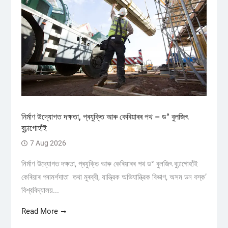
নিৰ্মাণ উদ্যোগত দক্ষতা, প্ৰযুক্তি আৰু কেৰিয়াৰৰ পথ – ড° বুলজিৎ
বুঢ়াগোহাঁই
7 Aug 2026
নিৰ্মাণ উদ্যোগত দক্ষতা, প্ৰযুক্তি আৰু কেৰিয়াৰৰ পথ ড° বুলজিৎ বুঢ়াগোহাঁই
কেৰিয়াৰ পৰামৰ্শদাতা তথা মুৰব্বী, যান্ত্রিক অভিযান্ত্রিক বিভাগ, অসম ডন বস্ক’
বিশ্ববিদ্যালয়...
Read More