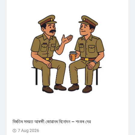
বিৰতিৰ সময়ত আৰক্ষী জোৱানৰ বিনোদন – শংকৰ দেৱ
7 Aug 2026