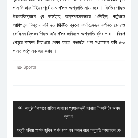
গ’ল দি হাফ টাইমৰ পূৰ্বে ৩-০ গ’লত অগ্ৰগতি লাভ কৰে । বিৰতিৰ পাছত
উজবেকিস্তানে খুব কমেইহে আক্ৰমণাত্মকভাৱে খেলিছিল, পৰ্তুগালে
আধিপত্য বিস্তাৰ কৰি ৬০ মিনিটত ব্ৰুনো ফাৰ্নাণ্ডেছৰ কৰ্ণাৰত জোৱাও
ফেলিক্সৰ ফ্লিকৰ পিছত অ’ন গ’লৰ জৰিয়তে অগ্ৰগতি বৃদ্ধি পায় । বিকল্প
খেলুৱৈ ৰাফেল লিয়াওৱে শেষৰ ফালে পঞ্চমটো গ’ল সংযোজন কৰি ৫-০
গ’লত পৰ্তুগালক জয় কৰায় ।
Sports
Post
navigation
Previous
আনুষ্ঠানিকভাৱে বাতিল জাপানৰ প্ৰধানমন্ত্ৰী ছানায়ে টাকাইচিৰ অসম
post:
ভ্রমণ
Next
পত্নী গৰিমা গাৰ্গক জুবিন গাৰ্গৰ জমা ধন খৰচৰ বাবে অনুমতি আদালতৰ