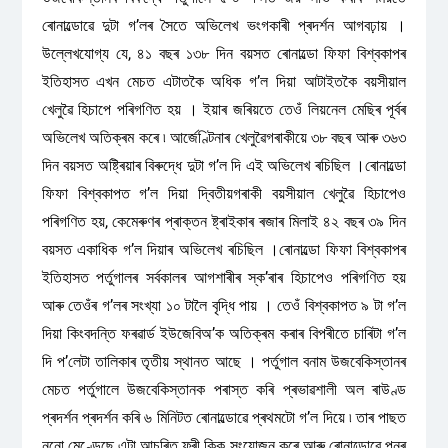
ৰোনাল্ডোৱে দুটা গ’লৰ সৈতে অভিলেখ ভংগকাৰী প্ৰদৰ্শন আগবঢ়ায় ।
উল্লেখযোগ্য যে, ৪১ বছৰ ১৩৮ দিন বয়সত ৰোনাল্ডো ফিফা বিশ্বকাপৰ
ইতিহাসত এখন মেচত এটাতকৈ অধিক গ’ল দিয়া আটাইতকৈ বয়সীয়াল
খেলুৱৈ হিচাপে পৰিগণিত হয় । ইয়াৰ জৰিয়তে তেওঁ লিয়নেল মেছিৰ পূৰ্বৰ
অভিলেখ অতিক্ৰম কৰে ৷ আৰ্জেণ্টিনাৰ খেলুৱৈগৰাকীয়ে ৩৮ বছৰ আৰু ৩৬৩
দিন বয়সত অষ্ট্ৰিয়াৰ বিৰুদ্ধে দুটা গ’ল দি এই অভিলেখ ৰচিছিল ।ৰোনাল্ডো
ফিফা বিশ্বকাপত গ’ল দিয়া দ্বিতীয়গৰাকী বয়সীয়াল খেলুৱৈ হিচাপেও
পৰিগণিত হয়, কেমেৰুণৰ প্ৰাক্তন ষ্ট্ৰাইকাৰ ৰজাৰ মিলাই ৪২ বছৰ ৩৯ দিন
বয়সত একাধিক গ’ল দিয়াৰ অভিলেখ ৰচিছিল ।ৰোনাল্ডো ফিফা বিশ্বকাপৰ
ইতিহাসত পৰ্তুগালৰ সৰ্বকালৰ আগশাৰীৰ স্ক’ৰাৰ হিচাপেও পৰিগণিত হয়
আৰু তেওঁৰ গ’লৰ সংখ্যা ১০ টালৈ বৃদ্ধি পায় । তেওঁ বিশ্বকাপত ৯ টা গ’ল
দিয়া কিংবদন্তি ফৰৱাৰ্ড ইউজেবিঅ’ক অতিক্ৰম কৰাৰ বিপৰীতে চাৰিটা গ’ল
দি প’লেটা তালিকাৰ তৃতীয় স্থানত আছে । পৰ্তুগাল বনাম উজবেকিস্তানৰ
মেচত পৰ্তুগালে উজবেকিস্তানক পৰাস্ত কৰি প্ৰভাৱশালী অল ৰাউণ্ড
প্ৰদৰ্শন প্ৰদৰ্শন কৰি ৬ মিনিটত ৰোনাল্ডোৱে প্ৰথমটো গ’ল দিয়ে ৷ তাৰ পাছত
নুনো মেণ্ডেছে এটা আচৰিত ফ্ৰী কিক সংযোজন কৰে আৰু ৰোনাল্ডোৱে পুনৰ