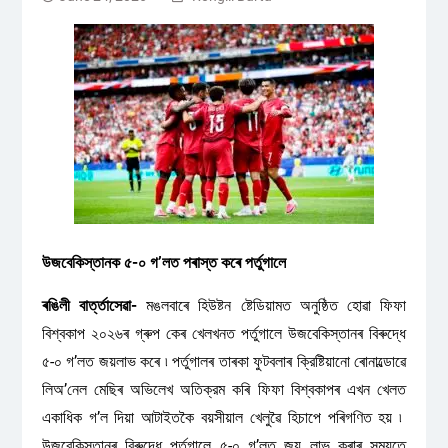
উজবেকিস্তানক ৫-০ গ’লত পৰাস্ত কৰে পৰ্তুগালে
ৰঙিলী বাৰ্ত্তাসেৱা-
মঙলবাৰে হিউষ্টন ষ্টেডিয়ামত অনুষ্ঠিত হোৱা ফিফা
বিশ্বকাপ ২০২৬ৰ গ্ৰুপ কেৰ খেলখনত পৰ্তুগালে উজবেকিস্তানৰ বিৰুদ্ধে
৫-০ গ’লত জয়লাভ কৰে ৷ পৰ্তুগালৰ তাৰকা ফুটবলাৰ ক্রিষ্টিয়ানো ৰোনাল্ডোৱে
লিঅ’নেল মেছিৰ অভিলেখ অতিক্রম কৰি ফিফা বিশ্বকাপৰ এখন খেলত
একাধিক গ’ল দিয়া আটাইতকৈ বয়সীয়াল খেলুৱৈ হিচাপে পৰিগণিত হয় ৷
উজবেকিস্তানৰ বিৰুদ্ধে পৰ্তুগালে ৫-০ গ’লত জয় লাভ কৰাৰ সময়তে