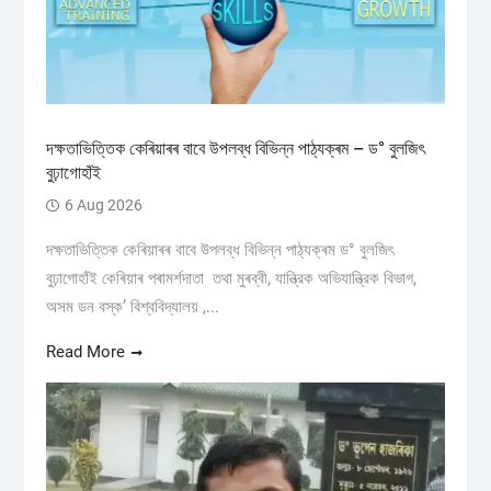
দক্ষতাভিত্তিক কেৰিয়াৰৰ বাবে উপলব্ধ বিভিন্ন পাঠ্যক্ৰম – ড° বুলজিৎ
বুঢ়াগোহাঁই
6 Aug 2026
দক্ষতাভিত্তিক কেৰিয়াৰৰ বাবে উপলব্ধ বিভিন্ন পাঠ্যক্ৰম ড° বুলজিৎ
বুঢ়াগোহাঁই কেৰিয়াৰ পৰামৰ্শদাতা তথা মুৰব্বী, যান্ত্রিক অভিযান্ত্রিক বিভাগ,
অসম ডন বস্ক’ বিশ্ববিদ্যালয় ,...
Read More