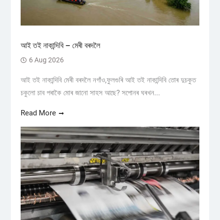
আই তই নাকান্দিবি – মেৰী বৰদলৈ
6 Aug 2026
আই তই নাকান্দিবি মেৰী বৰদলৈ নগাঁও,ফুলগুৰি আই তই নাকান্দিবি তোৰ দুচকুত
চকুলো চাব পৰাকৈ মোৰ জানো সাহস আছে? সপোনৰ ঘৰখন...
Read More