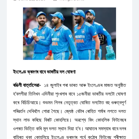
ইংলেণ্ড ভ্ৰমণৰ বাবে ভাৰতীয় দল ঘোষণা
ৰঙিলী বাৰ্ত্তাসেৱা-
১৪ জুলাইৰ পৰা ভাৰত আৰু ইংলেণ্ডৰ মাজত অনুষ্ঠিত
হ’বলগীয়া তিনিখন এদিনীয়া শৃংখলাৰ বাবে ১৫জনীয়া ভাৰতীয় দলটো ঘোষণা
কৰে বিচিচিআয়ে। শুভমন গিলৰ নেতৃত্বত ঘোষিত দলটোত বহু গুৰুত্বপূৰ্ণ
পৰিৱৰ্তন দেখিবলৈ পোৱা গৈছে। জ্যেষ্ঠ বেটাৰ ৰোহিত শৰ্মাৰ লগতে দলত
স্থান লাভ কৰিছে বিৰাট কোহলিয়ে। অৱশ্যে কিং কোহলিক ফিটনেছৰ
ওপৰত ভিত্তি কৰি মূল দলত স্থান দিয়া হ’ব। আঘাতৰ সমস্যাৰ বাবে দলৰ
বাহিৰত থকা কোহলিয়ে ইংলেণ্ড ভ্ৰমণৰ পূৰ্বে কঠোৰ ফিটনেছ পৰীক্ষাত