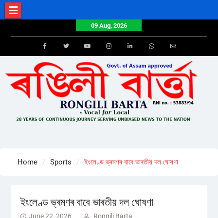
Skip
to
09 Aug, 2026
content
Facebook
Twitter
Youtube
Instagram
LinkedIn
Whatsapp
Email
Home
Sports
ইংলেণ্ড ভ্ৰমণৰ বাবে ভাৰতীয় দল ঘোষণা
ইংলেণ্ড ভ্ৰমণৰ বাবে ভাৰতীয় দল ঘোষণা
June 22, 2026
Rongili Barta