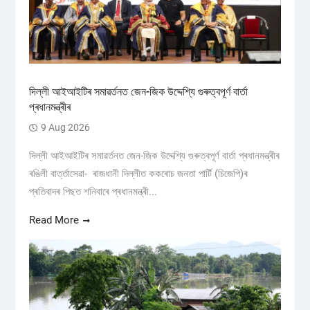
দিল্লী আইআইটিৰ সমাৱৰ্তনত জেন-জিক উদ্দেশ্যি গুৰুত্বপূৰ্ণ বাৰ্তা
প্ৰধানমন্ত্ৰীৰ
9 Aug 2026
দিল্লী আইআইটিৰ সমাৱৰ্তনত জেন-জিক উদ্দেশ্যি গুৰুত্বপূৰ্ণ বাৰ্তা প্ৰধানমন্ত্ৰীৰ
ৰঙিলী বাৰ্ত্তাসেৱা- ৰাজধানী দিল্লীত ককৰোচ জনতা পাৰ্টি (চিজেপি)ৰ
প্ৰতিবাদৰ পিছত শনিবাৰে প্ৰধানমন্ত্ৰী...
Read More