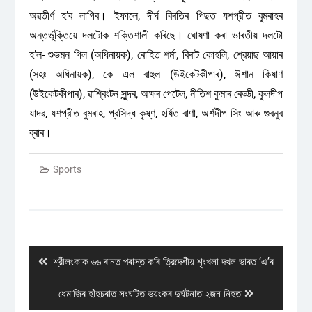
অৱতীৰ্ণ হ’ব লাগিব। ইফালে, দীৰ্ঘ বিৰতিৰ পিছত যশপ্রীত বুমৰাহৰ
অন্তর্ভুক্তিয়ে দলটোক শক্তিশালী কৰিছে। ঘোষণা কৰা ভাৰতীয় দলটো
হ’ল- শুভমন গিল (অধিনায়ক), ৰোহিত শৰ্মা, বিৰাট কোহলি, শ্রেয়াছ আয়াৰ
(সহঃ অধিনায়ক), কে এল ৰাহুল (উইকেটকীপাৰ), ঈশান কিষাণ
(উইকেটকীপাৰ), ৱাশ্বিংটন সুন্দৰ, অক্ষৰ পেটেল, নীতিশ কুমাৰ ৰেড্ডী, কুলদীপ
যাদৱ, যশপ্রীত বুমৰাহ, প্রসিদ্ধ কৃষ্ণ, হৰ্ষিত ৰাণা, অৰ্শদীপ সিং আৰু গুৰনুৰ
ব্ৰাৰ।
Sports
Post
navigation
Previous
শ্রীলংকাক ৬৬ ৰানত পৰাস্ত কৰি ত্রিদেশীয় শৃংখলা দখল ভাৰত ‘এ’ৰ
post:
Next
ধেমাজিৰ হাঁহচৰাত সংঘটিত ভয়ংকৰ দুৰ্ঘটনাত ২জন নিহত
post: