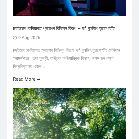
চফটৱেৰ কেৰিয়াৰত প্ৰৱেশৰ বিভিন্ন বিকল্প – ড° বুলজিৎ বুঢ়াগোহাঁই
9 Aug 2026
চফটৱেৰ কেৰিয়াৰত প্ৰৱেশৰ বিভিন্ন বিকল্প ড° বুলজিৎ বুঢ়াগোহাঁই কেৰিয়াৰ
পৰামৰ্শদাতা তথা মুৰব্বী, যান্ত্রিক অভিযান্ত্রিক বিভাগ, অসম ডন বস্ক’
বিশ্ববিদ্যালয় এজন...
Read More