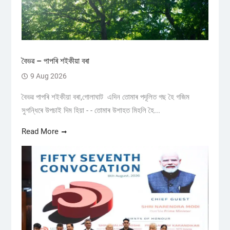
বৈভৱ – পাপৰি শইকীয়া বৰা
9 Aug 2026
বৈভৱ পাপৰি শইকীয়া বৰা,গোলাঘাট এদিন তোমাৰ পদূলিত গছ হৈ গজিম
সুগন্ধিৰে উপচাই দিম হিয়া - - তোমাৰ উশাহত মিহলি হৈ...
Read More