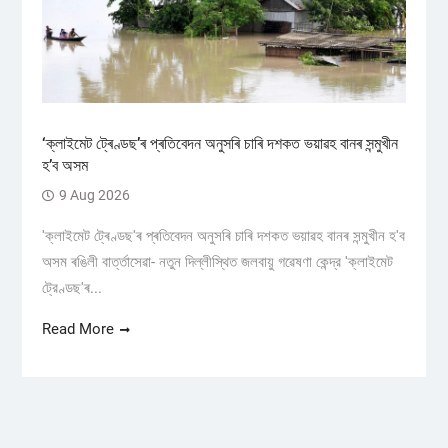
‘ক্লাইমেট ট্ৰেণ্ডছ’ৰ প্ৰতিবেদন অনুসৰি চাৰি দশকত ভয়াৱহ বানৰ সন্মুখীন
হ’ব অসম
9 Aug 2026
'ক্লাইমেট ট্ৰেণ্ডছ'ৰ প্ৰতিবেদন অনুসৰি চাৰি দশকত ভয়াৱহ বানৰ সন্মুখীন হ'ব
অসম ৰঙিলী বাৰ্ত্তাসেৱা- নতুন দিল্লীস্থিত জলবায়ু গৱেষণা কেন্দ্র 'ক্লাইমেট
ট্রেণ্ডছ'ৰ...
Read More