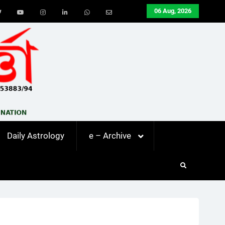
06 Aug, 2026
ook
Twitter
Youtube
Instagram
LinkedIn
Whatsapp
Email
Daily Astrology
e – Archive