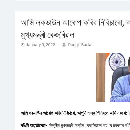
আমি লকডাউন আৰোপ কৰিব নিবিচাৰো, আপু
মুখ্যমন্ত্ৰী কেজৰিৱাল
January 9, 2022
Rongili Barta
আমি লকডাউন আৰোপ কৰিব নিবিচাৰো, আপুনি মাস্ক পিন্ধিলে আমি নকৰো: দিল্ল
ৰঙিলী বাৰ্ত্তাসেৱা-
দিল্লীৰ মুখ্যমন্ত্ৰী অৰবিন্দ কেজৰিৱালে কয় যে চৰকাৰে 