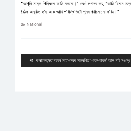
“আপুনি মাস্ক পিন্ধিলে আমি নকৰো।” তেওঁ লগতে কয়, “আমি যিমান সম্ভৱ 
বৈঠক অনুষ্ঠিত হ’ব, আৰু আমি পৰিস্থিতিটো পুনৰ পৰ্যালোচনা কৰিম।”
National
Post
navigation
Previous
কলাক্ষেত্ৰত নৱবৰ্ষ মহোৎসৱৰ সামৰণিত ‘গায়ন-বায়ন’ আৰু নাট মঞ্চস্থ
post: