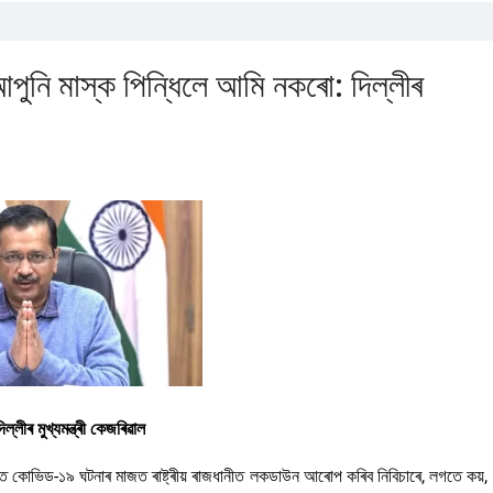
নি মাস্ক পিন্ধিলে আমি নকৰো: দিল্লীৰ
ীৰ মুখ্যমন্ত্ৰী কেজৰিৱাল
বৰ্ধিত কোভিড-১৯ ঘটনাৰ মাজত ৰাষ্ট্ৰীয় ৰাজধানীত লকডাউন আৰোপ কৰিব নিবিচাৰে, লগতে কয়,