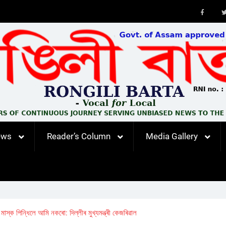
Faceb
ews
Reader’s Column
Media Gallery
্ক পিন্ধিলে আমি নকৰো: দিল্লীৰ মুখ্যমন্ত্ৰী কেজৰিৱাল