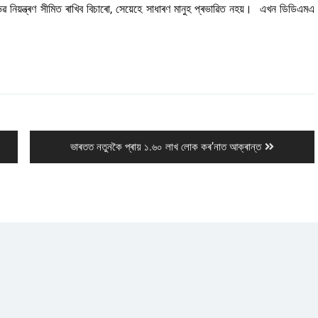
নিয়ন্ত্ৰণ সীমিত ৰাখিব বিচাৰো, সেয়েহে সাধাৰণ মানুহ প্ৰভাৱিত নহয়। এখন ডিডিএমএ
Next
ভাৰতত নতুনকৈ প্ৰায় ১.৬০ লাখ লোক কৰ’নাত আক্ৰান্ত
post: