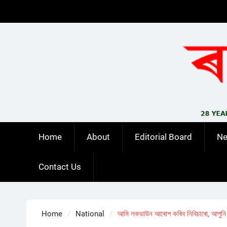
Skip
to
content
Home
About
Editorial Board
N
Contact Us
Home
National
আমি লকডাউন আৰোপ কৰিব নিবিচাৰো, আপুনি মাস