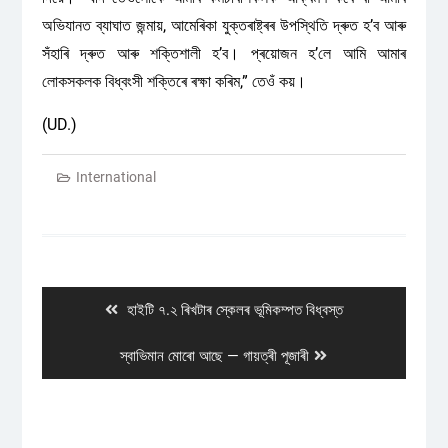
অভিযানত ব্যাঘাত জন্মায়, আমেৰিকা যুক্তৰাষ্ট্ৰৰ উপস্থিতি দ্ৰুত হ’ব আৰু
সঁহাৰি দ্ৰুত আৰু শক্তিশালী হ’ব। প্ৰয়োজন হ’লে আমি আমাৰ
লোকসকলক বিধ্বংসী শক্তিৰে ৰক্ষা কৰিম,” তেওঁ কয়।
(UD.)
International
Post
navigation
Previous
হাইটি ৭.২ ৰিখটাৰ স্কেলৰ ভূমিকম্পত বিধ্বস্ত
post:
Next
স্বাভিমান মোৰো আছে — গায়ত্ৰী পূজাৰী
post: