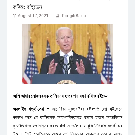
কৰিমঃ বাইডেন
August 17, 2021
Rongili Barta
আমি আমাৰ লোকসকলক তালিবানৰ হাতৰ পৰা ৰক্ষা কৰিমঃ বাইডেন
অনলাইন বাৰ্ত্তাসেৱা –
আমেৰিকা যুক্তৰাষ্ট্ৰৰ ৰাষ্ট্ৰপতি জো বাইডেনে
প্ৰকাশ কৰে যে তালিবানক আফগানিস্তানত হাজাৰ হাজাৰ আমেৰিকান
কূটনীতিবিদক স্থানান্তৰ কৰাত বাধা নিদিবলৈ বা ভাবুকি নিদিবলৈ সতৰ্ক কৰি
দিয়ে। “যদি তেওঁলোকে আমাৰ কৰ্মচাৰীসকলক আক্ৰমণ কৰে বা আমাৰ