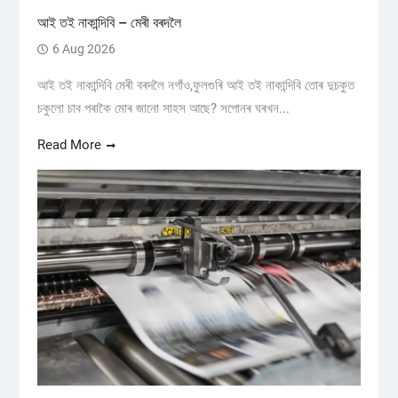
আই তই নাকান্দিবি – মেৰী বৰদলৈ
6 Aug 2026
আই তই নাকান্দিবি মেৰী বৰদলৈ নগাঁও,ফুলগুৰি আই তই নাকান্দিবি তোৰ দুচকুত
চকুলো চাব পৰাকৈ মোৰ জানো সাহস আছে? সপোনৰ ঘৰখন...
Read More