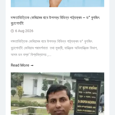
দক্ষতাভিত্তিক কেৰিয়াৰৰ বাবে উপলব্ধ বিভিন্ন পাঠ্যক্ৰম – ড° বুলজিৎ
বুঢ়াগোহাঁই
6 Aug 2026
দক্ষতাভিত্তিক কেৰিয়াৰৰ বাবে উপলব্ধ বিভিন্ন পাঠ্যক্ৰম ড° বুলজিৎ
বুঢ়াগোহাঁই কেৰিয়াৰ পৰামৰ্শদাতা তথা মুৰব্বী, যান্ত্রিক অভিযান্ত্রিক বিভাগ,
অসম ডন বস্ক’ বিশ্ববিদ্যালয় ,...
Read More