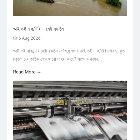
আই তই নাকান্দিবি – মেৰী বৰদলৈ
6 Aug 2026
আই তই নাকান্দিবি মেৰী বৰদলৈ নগাঁও,ফুলগুৰি আই তই নাকান্দিবি তোৰ দুচকুত
চকুলো চাব পৰাকৈ মোৰ জানো সাহস আছে? সপোনৰ ঘৰখন...
Read More