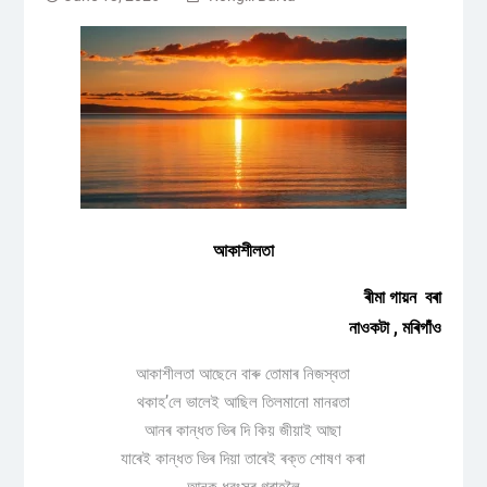
আকাশীলতা
ৰীমা গায়ন বৰা
নাওকটা , মৰিগাঁও
আকাশীলতা আছেনে বাৰু তোমাৰ নিজস্বতা
থকাহ’লে ভালেই আছিল তিলমানো মানৱতা
আনৰ কান্ধত ভিৰ দি কিয় জীয়াই আছা
যাৰেই কান্ধত ভিৰ দিয়া তাৰেই ৰক্ত শোষণ কৰা