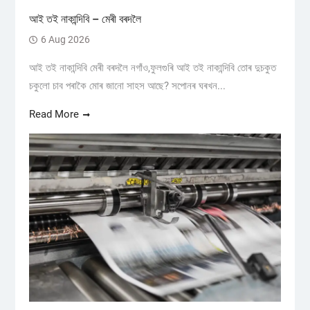
আই তই নাকান্দিবি – মেৰী বৰদলৈ
6 Aug 2026
আই তই নাকান্দিবি মেৰী বৰদলৈ নগাঁও,ফুলগুৰি আই তই নাকান্দিবি তোৰ দুচকুত
চকুলো চাব পৰাকৈ মোৰ জানো সাহস আছে? সপোনৰ ঘৰখন...
Read More