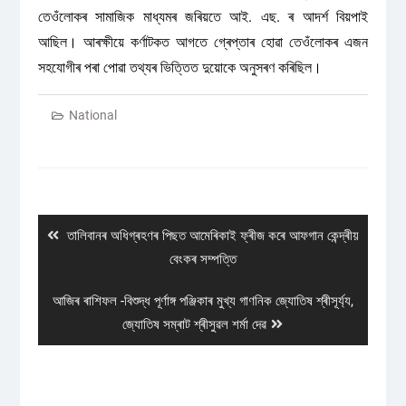
তেওঁলোকৰ সামাজিক মাধ্যমৰ জৰিয়তে আই. এছ. ৰ আদৰ্শ বিয়পাই
আছিল। আৰক্ষীয়ে কৰ্ণাটকত আগতে গ্ৰেপ্তাৰ হোৱা তেওঁলোকৰ এজন
সহযোগীৰ পৰা পোৱা তথ্যৰ ভিত্তিত দুয়োকে অনুসৰণ কৰিছিল।
National
Post
navigation
Previous
তালিবানৰ অধিগ্ৰহণৰ পিছত আমেৰিকাই ফ্ৰীজ কৰে আফগান কেন্দ্ৰীয়
post:
বেংকৰ সম্পত্তি
Next
আজিৰ ৰাশিফল -বিশুদ্ধ পূৰ্ণাঙ্গ পঞ্জিকাৰ মুখ্য গাণনিক জ্যোতিষ শ্ৰীসূৰ্য্য,
post:
জ্যোতিষ সম্ৰাট শ্ৰীসুৱল শৰ্মা দেৱ