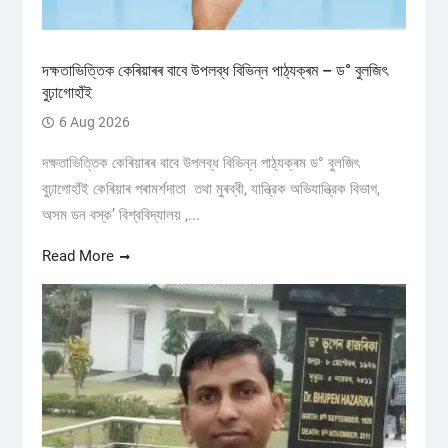
দক্ষতাভিত্তিক কেৰিয়াৰৰ বাবে উপলব্ধ বিভিন্ন পাঠ্যক্ৰম – ড° বুলজিৎ
বুঢ়াগোহাঁই
6 Aug 2026
দক্ষতাভিত্তিক কেৰিয়াৰৰ বাবে উপলব্ধ বিভিন্ন পাঠ্যক্ৰম ড° বুলজিৎ
বুঢ়াগোহাঁই কেৰিয়াৰ পৰামৰ্শদাতা তথা মুৰব্বী, যান্ত্রিক অভিযান্ত্রিক বিভাগ,
অসম ডন বস্ক’ বিশ্ববিদ্যালয় ,...
Read More