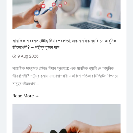
সামাজিক মাধ্যমত ষ্টেটাছ দিয়াৰ প্ৰৱণতা: এক মানসিক ব্যাধি নে আধুনিক
জীৱনশৈলী? – শচীন্দ্ৰ কুমাৰ দাস
9 Aug 2026
সামাজিক মাধ্যমত ষ্টেটাছ দিয়াৰ প্ৰৱণতা: এক মানসিক ব্যাধি নে আধুনিক
জীৱনশৈলী? শচীন্দ্ৰ কুমাৰ দাস,পলাশবাৰী একবিংশ শতিকাৰ ডিজিটেল বিপ্লৱে
মানুহৰ জীৱনধাৰা...
Read More