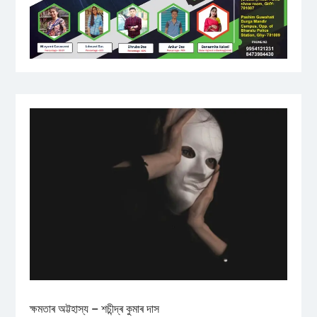
ক্ষমতাৰ অট্টহাস্য – শচীন্দ্ৰ কুমাৰ দাস