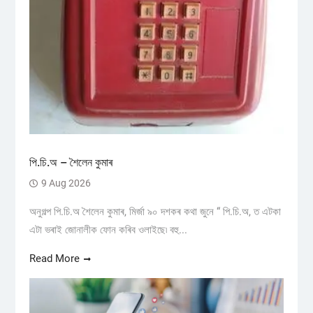
পি.চি.অ – শৈলেন কুমাৰ
9 Aug 2026
অনুগল্প পি.চি.অ শৈলেন কুমাৰ, মিৰ্জা ৯০ দশকৰ কথা জুনে “ পি.চি.অ, ত এটকা
এটা ভৰাই জোনালীক ফোন কৰিব ওলাইছে৷ বহু...
Read More