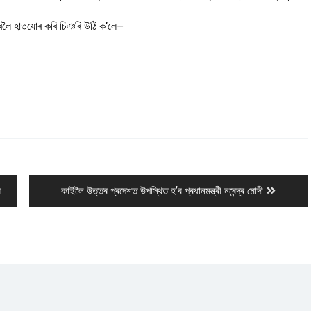
পৰলৈ হাতযোৰ কৰি চিঞৰি উঠি ক’লে–
Next
ৰ
কাইলৈ উত্তৰ প্ৰদেশত উপস্থিত হ’ব প্ৰধানমন্ত্ৰী নৰেন্দ্ৰ মোদী
post: