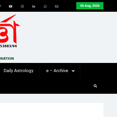
06 Aug, 2026
ook
Twitter
Youtube
Instagram
LinkedIn
Whatsapp
Email
Daily Astrology
e – Archive