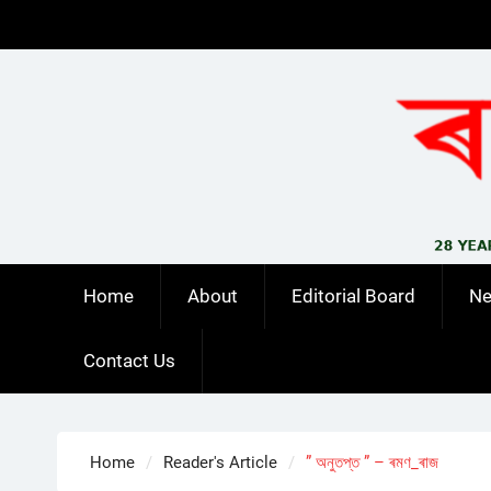
Skip
to
content
Home
About
Editorial Board
N
Contact Us
Home
Reader's Article
” অনুতপ্ত ” – ৰমণ_ৰাজ