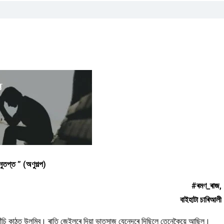
ুতপ্ত ” (অণুগল্প)
#ৰমণ_ৰাজ,
বাইহাটা চাৰিআলী
াঁচি কাঠত উলমিব। ৰাতি জেইলৰে দিয়া ভাতসাজ যেনেদৰে দিছিলে তেনেকৈয়ে আছিল।