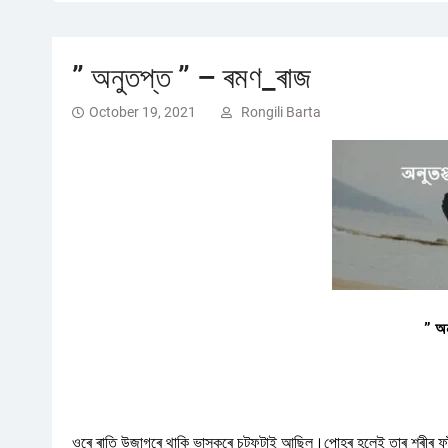
” অনুতপ্ত ” – ৰমণ_ৰাজ
October 19, 2021
Rongili Barta
” অন
ওৰে ৰাতি উজাগৰে থাকি ভাস্কৰে চটফটাই আছিল।পোহৰ হলেই তাৰ শৰীৰ ফ