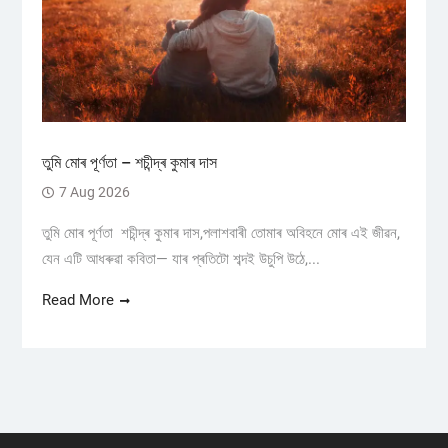
তুমি মোৰ পূৰ্ণতা – শচীন্দ্ৰ কুমাৰ দাস
7 Aug 2026
তুমি মোৰ পূৰ্ণতা শচীন্দ্ৰ কুমাৰ দাস,পলাশবাৰী তোমাৰ অবিহনে মোৰ এই জীৱন,
যেন এটি আধৰুৱা কবিতা— যাৰ প্ৰতিটো শব্দই উচুপি উঠে,...
Read More