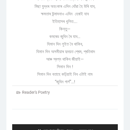
মিছা যুদ্ধৰ অহংকাৰ এদিন ধোঁৱা হৈ উৰি যাব,
ক্ষমতাৰ উন্মাদনাও এদিন হেৰাই যাব
ইতিহাসৰ ধূলিত….
কিন্তু—
কমৰেড জুবিন ৰৈ যাব…
যিমান দিন লুইত বৈ থাকিব,
যিমান দিন অসমীয়াৰ হৃদয়ত প্ৰেম, প্ৰতিবাদ
আৰু স্বপ্ন থাকিব জীয়াই—
সিমান দিন !
সিমান দিন বতাহে কঢ়িয়াই নিব এটাই নাম
“জুবিন গাৰ্গ”…!
Reader's Poetry
Post
navigation