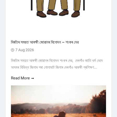
বিৰতিৰ সময়ত আৰক্ষী জোৱানৰ বিনোদন – শংকৰ দেৱ
7 Aug 2026
বিৰতিৰ সময়ত আৰক্ষী জোৱানৰ বিনোদন শংকৰ দেৱ, দেৰগাঁও জাতি ধৰ্ম ভেদে
অসমৰ বিভিন্ন জিলাৰ পৰা গোলাঘাট জিলাৰ দেৰগাঁও আৰক্ষী প্ৰশিক্ষণ...
Read More