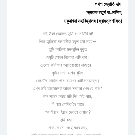
পৰাগ জ্যোতি দাস
স্নাতক চতুৰ্থ ষাণ্মাসিক,
ঢকুৱাখনা মহাবিদ্যালয় (স্বায়ত্তশাসিত)
সেই উকা দেৱালত তুমি ৰং সানিছিলা!
পিছে তুমিতো ৰজাঘৰীয়া চকুৰ তৰা নহয়—
তুমি আছিলা মৰুভূমিৰ বুকুত
এমুঠি পোহৰ বিলোৱা এটি তৰা।
চেৰেপা কলিজাৰ ভয়াতুৰবোৰে নাজানে—
সৃষ্টিৰ ভগ্নাৱশেষ বুটলি
কেনেকৈ সাজিব পাৰি আৱেগৰ এটি তাজমহল।
এখন ছবি আঁতৰালেই জানো সকলো শেষ হৈ যায়?
কাৰ সাহস আছে মচি দিব সেই নাম,
যি নাম খোদিত হৈ আছে
অসমীয়াৰ হিয়াৰ দেৱালে দেৱালে?
তুমি ৰজা—
পিছে কোনো সিংহাসনৰ নহয়;