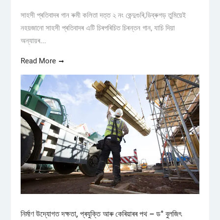
সাহসী প্ৰতিবাদৰ গান ৰুমী কলিতা দত্ত ২ নং কেন্দুগুৰি,ডিব্ৰুগড় তুমিয়েই
নহয়জানো সাহসী প্ৰতিবাদৰ এটি চিৰপৰিচিত চিৰন্তন গান, যাচি দিয়া
অন্যায়ৰ...
Read More
নিৰ্মাণ উদ্যোগত দক্ষতা, প্ৰযুক্তি আৰু কেৰিয়াৰৰ পথ – ড° বুলজিৎ