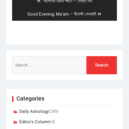
Previous
আপোনাৰ বিয়াৰ পাছত – হেৰম্ব নাথ
post:
Next
Good Evening, Ma’am – মীনাক্ষী গোস্বামী
post:
Search
for:
Categories
Daily Astrology
(289)
Editor's Column
(4)