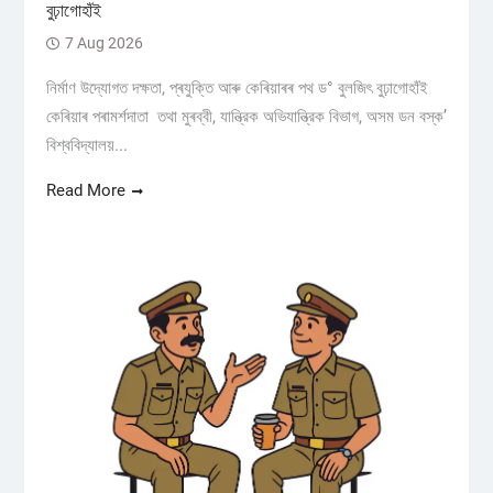
বুঢ়াগোহাঁই
7 Aug 2026
নিৰ্মাণ উদ্যোগত দক্ষতা, প্ৰযুক্তি আৰু কেৰিয়াৰৰ পথ ড° বুলজিৎ বুঢ়াগোহাঁই
কেৰিয়াৰ পৰামৰ্শদাতা তথা মুৰব্বী, যান্ত্রিক অভিযান্ত্রিক বিভাগ, অসম ডন বস্ক’
বিশ্ববিদ্যালয়...
Read More