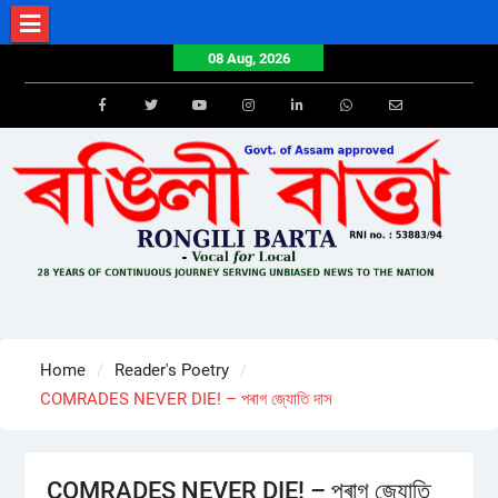
Skip
to
08 Aug, 2026
content
Facebook
Twitter
Youtube
Instagram
LinkedIn
Whatsapp
Email
Home
Reader's Poetry
COMRADES NEVER DIE! – পৰাগ জ্যোতি দাস
COMRADES NEVER DIE! – পৰাগ জ্যোতি