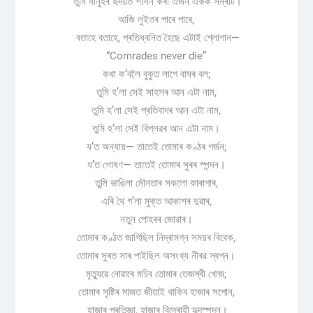
তুমি মানুহৰ হৃদয়ত শাসন কৰা এজন একক সম্ৰাট।
আজি লুইতৰ পাৰে পাৰে,
বতাহে বতাহে, প্ৰতিধ্বনিত হৈছে এটাই শ্লোগান—
“Comrades never die”
কথা ক’বলৈ বুকুত লাগে বাঘৰ বল;
তুমি হ’লা সেই সাহসৰ আন এটা নাম,
তুমি হ’লা সেই প্ৰতিবাদৰ আন এটা নাম,
তুমি হ’লা সেই বিপ্লৱৰ আন এটা নাম।
য’ত অন্যায়— তাতেই তোমাৰ কণ্ঠৰ গৰ্জন;
য’ত শোষণ— তাতেই তোমাৰ সুৰৰ স্পন্দন।
তুমি ভাঙিলা মৌনতাৰ সকলো কাৰাগাৰ,
এৰি থৈ গ’লা মুক্ত আকাশৰ দুৱাৰ,
নতুন পোহৰৰ জোৱাৰ।
তোমাৰ কণ্ঠত জাগিছিল নিদ্ৰামগ্ন সময়ৰ বিবেক,
তোমাৰ সুৰত সাৰ পাইছিল অসংখ্য নীৰৱ স্বপ্ন।
মৃত্যুৱে নোৱাৰে মচিব তোমাৰ তেজস্বী খোজ;
তোমাৰ সৃষ্টিৰ মাজত জীয়াই থাকিব হাজাৰ সপোন,
হাজাৰ প্ৰতিজ্ঞা, হাজাৰ বিদ্ৰোহী হৃদস্পন্দন।