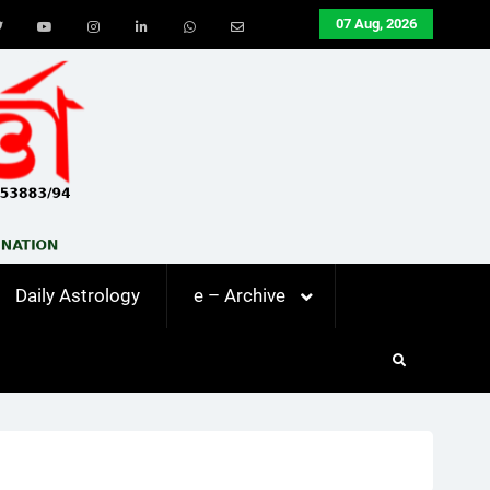
07 Aug, 2026
ook
Twitter
Youtube
Instagram
LinkedIn
Whatsapp
Email
Daily Astrology
e – Archive