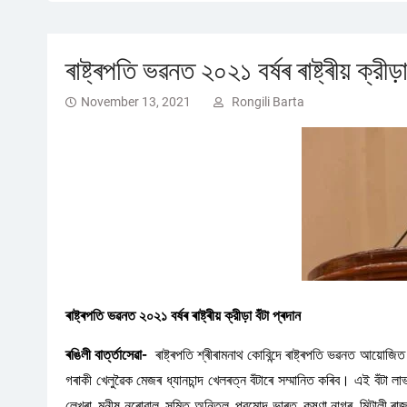
ৰাষ্ট্ৰপতি ভৱনত ২০২১ বৰ্ষৰ ৰাষ্ট্ৰীয় ক্রীড়
November 13, 2021
Rongili Barta
ৰাষ্ট্ৰপতি ভৱনত ২০২১ বৰ্ষৰ ৰাষ্ট্ৰীয় ক্রীড়া বঁটা প্ৰদান
ৰঙিলী বাৰ্ত্তাসেৱা-
ৰাষ্ট্ৰপতি শ্ৰীৰামনাথ কোবিন্দে ৰাষ্ট্ৰপতি ভৱনত আয়োজিত ২
গৰাকী খেলুৱৈক মেজৰ ধ্যানচান্দ খেলৰত্ন বঁটাৰে সম্মানিত কৰিব। এই বঁটা 
লেখৰা, মনীষ নৰোৱাল, সুমিত অন্তিল, প্রমোদ ভাৰত, কৃষ্ণা নাগৰ, মিটালী ৰাজ 