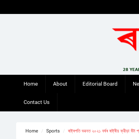
Skip
to
content
Home
About
Editorial Board
N
Contact Us
Home
Sports
ৰাষ্ট্ৰপতি ভৱনত ২০২১ বৰ্ষৰ ৰাষ্ট্ৰীয় ক্রীড়া বঁটা 