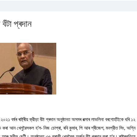
া বঁটা প্ৰদান
০২১ বৰ্ষৰ ৰাষ্ট্ৰীয় ক্রীড়া বঁটা প্ৰদান অনুষ্ঠানত অসমৰ বক্সাৰ লাভলিনা বৰগোহাঁইকে ধৰি ১২
লাভ কৰা আন খেলুৱৈসকল হ’ল- নিজ চোপ্ৰা, ৰবি কুমাৰ, পি আৰ শ্ৰীজেশ, মনপ্রীত সিং, অগ্নি
আৰু সুনীল ছেটী। অনুষ্ঠানত ৩৫ গৰাকী খেলুৱৈক অৰ্জুন বঁটা প্ৰদান কৰা হ’ব। ৰাষ্ট্ৰপতিয়ে