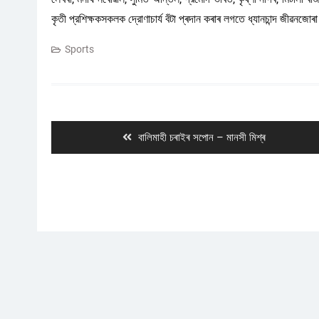
কৃতী প্রশিক্ষকসকলক দ্রোণাচার্য বঁটা প্ৰদান কৰাৰ লগতে ধ্যানচান্দ জীৱনজোৰা
Sports
Post
navigation
Previous
বালিমাহী চৰাইৰ সপোন – মানসী মিশ্ৰ
post: