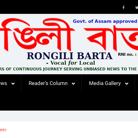
Faceb
ews
Reader’s Column
Media Gallery
প্ৰদান