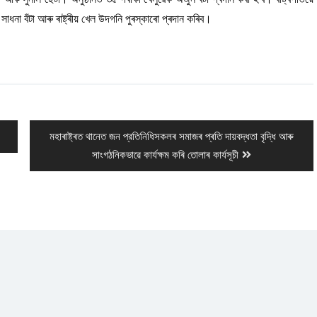
 সাধনা বঁটা আৰু ৰাষ্ট্ৰীয় খেল উদগনি পুৰস্কাৰো প্ৰদান কৰিব।
Next
মহাৰাষ্ট্ৰত থানেত জন প্রতিনিধিসকলৰ সমাজৰ প্ৰতি দায়বদ্ধতা বৃদ্ধি আৰু
post:
সাংগঠনিকভাৱে কাৰ্যক্ষম কৰি তোলাৰ কাৰ্যসূচী