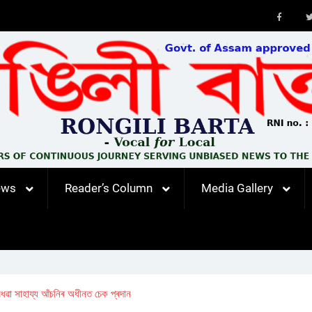
Faceb
ews
Reader’s Column
Media Gallery
বিধৱা সাহায্য আঁচনিৰ অধীনত চেক প্ৰদান