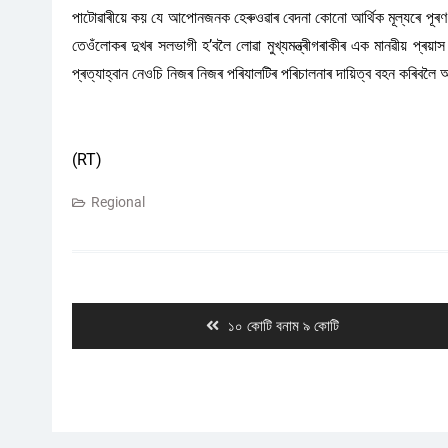
পাটোৱাৰীয়ে কয় যে আপোনজনক হেৰুওৱাৰ বেদনা কোনো আৰ্থিক মূল্যৰে পূৰণ কৰ
তেওঁলোকৰ দুখৰ সলভাগী হʼবলৈ লোৱা মুখ্যমন্ত্ৰীগৰাকীৰ এক মানৱীয় প্ৰয়াস। 
প্ৰত্যাহ্বান নেওচি নিজৰ নিজৰ পৰিযালটিৰ পৰিচালনাৰ দায়িত্ব বহন কৰিবলৈ 
(RT)
Regional
Post
navigation
Previous
১০ কোটি বনাম ৯ কোটি
post: