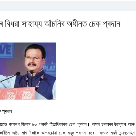
ৰীৰ বিধৱা সাহায্য আঁচনিৰ অধীনত চেক প্ৰদান
ক প্ৰদান
ৰ জৰিয়তে কামৰূপ জিলাৰ ৮০ গৰাকী হিতাধিকাৰক চেক প্ৰদান। অসম চৰকাৰৰ উদ্যোগ আৰু
িতাধিকাৰীলৈ আঢ়ৈ লাখ টকাকৈ আগবঢ়োৱা চেক সমূহ প্ৰদান কৰে। সভাত মন্ত্ৰী চন্দ্ৰমোহন