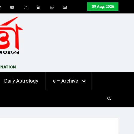
09 Aug, 2026
ook
Twitter
Youtube
Instagram
LinkedIn
Whatsapp
Email
Daily Astrology
e – Archive