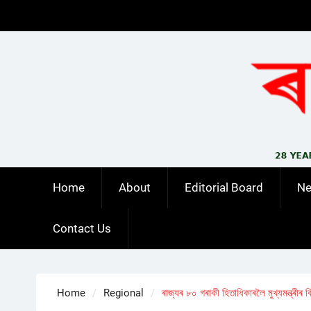
Skip
to
content
Home
About
Editorial Board
N
Contact Us
Home
Regional
ৰাজ্যৰ ৮০ গৰাকী হিতাধিকাৰলৈ মুখ্যমন্ত্ৰীৰ 