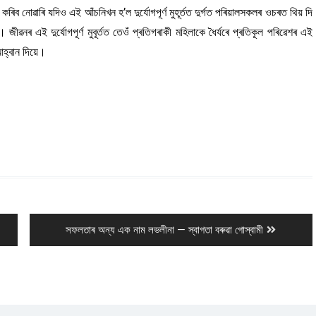
িব নোৱাৰি যদিও এই আঁচনিখন হʼল দুৰ্যোগপূৰ্ণ মুহূৰ্তত দুৰ্গত পৰিয়ালসকলৰ ওচৰত থিয় দি
জীৱনৰ এই দুৰ্যোগপূৰ্ণ মুবূৰ্তত তেওঁ প্ৰতিগৰাকী মহিলাকে ধৈৰ্যৰে প্ৰতিকূল পৰিৱেশৰ এই
আহ্বান দিয়ে।
Next
সফলতাৰ অন্য এক নাম লভলীনা — স্বাগতা বৰুৱা গোস্বামী
post: